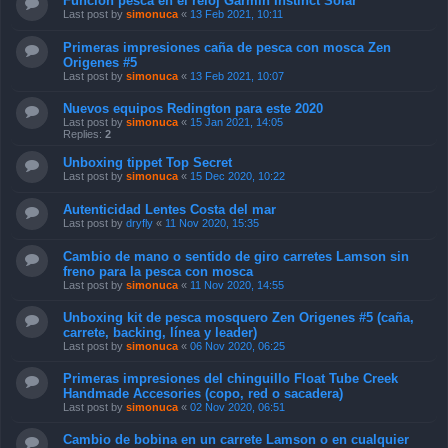
Función pesca en el reloj Garmin Instinct Solar
Last post by
simonuca
«
13 Feb 2021, 10:11
Primeras impresiones caña de pesca con mosca Zen
Origenes #5
Last post by
simonuca
«
13 Feb 2021, 10:07
Nuevos equipos Redington para este 2020
Last post by
simonuca
«
15 Jan 2021, 14:05
Replies:
2
Unboxing tippet Top Secret
Last post by
simonuca
«
15 Dec 2020, 10:22
Autenticidad Lentes Costa del mar
Last post by
dryfly
«
11 Nov 2020, 15:35
Cambio de mano o sentido de giro carretes Lamson sin
freno para la pesca con mosca
Last post by
simonuca
«
11 Nov 2020, 14:55
Unboxing kit de pesca mosquero Zen Origenes #5 (caña,
carrete, backing, línea y leader)
Last post by
simonuca
«
06 Nov 2020, 06:25
Primeras impresiones del chinguillo Float Tube Creek
Handmade Accesories (copo, red o sacadera)
Last post by
simonuca
«
02 Nov 2020, 06:51
Cambio de bobina en un carrete Lamson o en cualquier