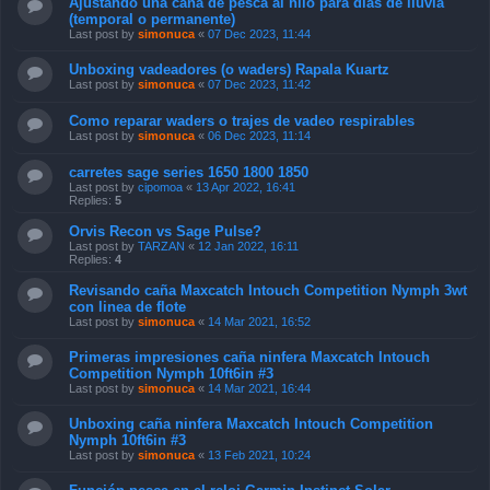
Ajustando una caña de pesca al hilo para días de lluvia
(temporal o permanente)
Last post by
simonuca
«
07 Dec 2023, 11:44
Unboxing vadeadores (o waders) Rapala Kuartz
Last post by
simonuca
«
07 Dec 2023, 11:42
Como reparar waders o trajes de vadeo respirables
Last post by
simonuca
«
06 Dec 2023, 11:14
carretes sage series 1650 1800 1850
Last post by
cipomoa
«
13 Apr 2022, 16:41
Replies:
5
Orvis Recon vs Sage Pulse?
Last post by
TARZAN
«
12 Jan 2022, 16:11
Replies:
4
Revisando caña Maxcatch Intouch Competition Nymph 3wt
con linea de flote
Last post by
simonuca
«
14 Mar 2021, 16:52
Primeras impresiones caña ninfera Maxcatch Intouch
Competition Nymph 10ft6in #3
Last post by
simonuca
«
14 Mar 2021, 16:44
Unboxing caña ninfera Maxcatch Intouch Competition
Nymph 10ft6in #3
Last post by
simonuca
«
13 Feb 2021, 10:24