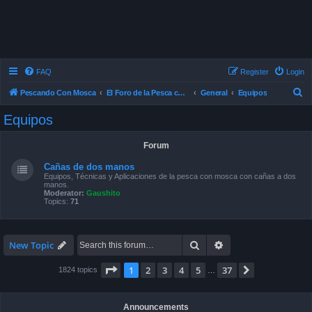
FAQ
Register
Login
S
Pescando Con Mosca
El Foro de la Pesca con Mosca en Chile
General
Equipos
e
Equipos
a
r
Forum
c
Cañas de dos manos
h
Equipos, Técnicas y Aplicaciones de la pesca con mosca con cañas a dos
manos.
Moderator:
Gaushito
Topics:
71
Search
Advanced search
New Topic
Page
1
of
37
1
2
3
4
5
37
Next
1824 topics
…
Announcements