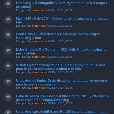
Unboxing del chinguillo Vision Nymphmaniac Net (copo /
sacadera)
Last post by
simonuca
«
07 Dec 2023, 12:32
Maxia MX #3 de 10'5": Unboxing de la caña para la pesca al
hilo
Last post by
simonuca
«
07 Dec 2023, 12:30
Loon Ergo Quick Release y Gearkeeper Micro Zinger:
Unboxing y uso
Last post by
simonuca
«
07 Dec 2023, 12:29
Echo Shadow X y Soldarini RCX Drift: Unboxing cañas de
pesca al hilo
Last post by
simonuca
«
07 Dec 2023, 12:26
Vision Nymphmaniac #4 de 11 pies: Unboxing de la caña
para la pesca con mosca a ninfa o al hilo
Last post by
simonuca
«
07 Dec 2023, 12:23
Unboxing de lentes Orvis de aumento para gorro que uso
para la pesca con mosca
Last post by
simonuca
«
07 Dec 2023, 12:18
Caña de pesca con mosca al hilo Dragon NPS y chestpack
de competición Dragon Unboxing
Last post by
simonuca
«
07 Dec 2023, 12:08
Unboxing carrete full frame Ruta55 para la pesca al hilo o