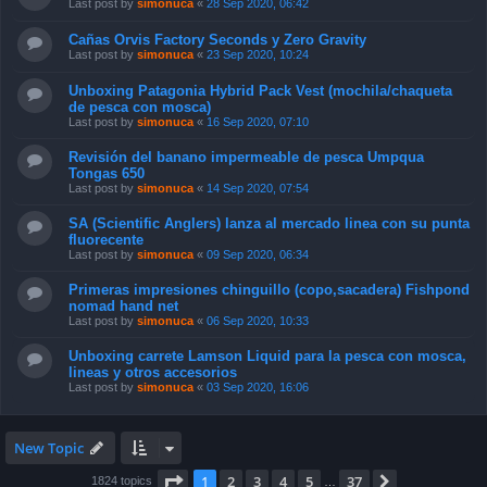
Last post by
simonuca
«
28 Sep 2020, 06:42
Cañas Orvis Factory Seconds y Zero Gravity
Last post by
simonuca
«
23 Sep 2020, 10:24
Unboxing Patagonia Hybrid Pack Vest (mochila/chaqueta
de pesca con mosca)
Last post by
simonuca
«
16 Sep 2020, 07:10
Revisión del banano impermeable de pesca Umpqua
Tongas 650
Last post by
simonuca
«
14 Sep 2020, 07:54
SA (Scientific Anglers) lanza al mercado linea con su punta
fluorecente
Last post by
simonuca
«
09 Sep 2020, 06:34
Primeras impresiones chinguillo (copo,sacadera) Fishpond
nomad hand net
Last post by
simonuca
«
06 Sep 2020, 10:33
Unboxing carrete Lamson Liquid para la pesca con mosca,
lineas y otros accesorios
Last post by
simonuca
«
03 Sep 2020, 16:06
New Topic
Page
1
of
37
1
2
3
4
5
37
Next
1824 topics
…