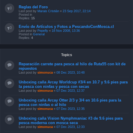
Reglas del Foro
Last post by
Marais Cristián
«
23 Sep 2017, 22:14
Posted in
Replies:
15
Envío de Artículos y Fotos a PescandoConMosca.cl
Last post by
Pepefly
«
18 Nov 2008, 13:36
Posted in
General
Replies:
4
Topics
Reparación carrete para pesca al hilo de Ruta55 con kit de
repuestos
Last post by
simonuca
«
08 Dec 2023, 10:48
Unboxing caña Arcay Worldcup #3/4 en 10.7 y 9.6 pies para
la pesca con ninfas y pesca con secas
Last post by
simonuca
«
07 Dec 2023, 12:37
Unboxing caña Arcay Otter 2/3 y 3/4 en 10.6 pies para la
pesca con ninfas o al hilo
Last post by
simonuca
«
07 Dec 2023, 12:35
Unboxing caña Vision Nymphmaniac #3 de 9.6 pies para
pesca moderna con mosca seca
Last post by
simonuca
«
07 Dec 2023, 12:33