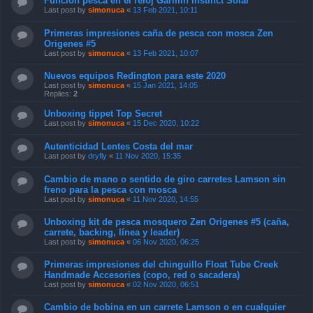
Función pesca en el reloj Garmin Instinct Solar
Last post by
simonuca
«
13 Feb 2021, 10:11
Primeras impresiones caña de pesca con mosca Zen
Origenes #5
Last post by
simonuca
«
13 Feb 2021, 10:07
Nuevos equipos Redington para este 2020
Last post by
simonuca
«
15 Jan 2021, 14:05
Replies:
2
Unboxing tippet Top Secret
Last post by
simonuca
«
15 Dec 2020, 10:22
Autenticidad Lentes Costa del mar
Last post by
dryfly
«
11 Nov 2020, 15:35
Cambio de mano o sentido de giro carretes Lamson sin
freno para la pesca con mosca
Last post by
simonuca
«
11 Nov 2020, 14:55
Unboxing kit de pesca mosquero Zen Origenes #5 (caña,
carrete, backing, línea y leader)
Last post by
simonuca
«
06 Nov 2020, 06:25
Primeras impresiones del chinguillo Float Tube Creek
Handmade Accesories (copo, red o sacadera)
Last post by
simonuca
«
02 Nov 2020, 06:51
Cambio de bobina en un carrete Lamson o en cualquier