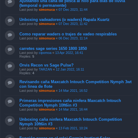
Ajustando una caña de pesca al hilo para días de lluvia
(temporal o permanente)
Last post by
simonuca
«
07 Dec 2023, 11:44
Unboxing vadeadores (o waders) Rapala Kuartz
Last post by
simonuca
«
07 Dec 2023, 11:42
Como reparar waders o trajes de vadeo respirables
Last post by
simonuca
«
06 Dec 2023, 11:14
carretes sage series 1650 1800 1850
Last post by
cipomoa
«
13 Apr 2022, 16:41
Replies:
5
Orvis Recon vs Sage Pulse?
Last post by
TARZAN
«
12 Jan 2022, 16:11
Replies:
4
Revisando caña Maxcatch Intouch Competition Nymph 3wt
con linea de flote
Last post by
simonuca
«
14 Mar 2021, 16:52
Primeras impresiones caña ninfera Maxcatch Intouch
Competition Nymph 10ft6in #3
Last post by
simonuca
«
14 Mar 2021, 16:44
Unboxing caña ninfera Maxcatch Intouch Competition
Nymph 10ft6in #3
Last post by
simonuca
«
13 Feb 2021, 10:24