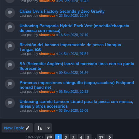
Last post by
simonuca
«
28 Sep 2020, 06:42
Cañas Orvis Factory Seconds y Zero Gravity
Last post by
simonuca
«
23 Sep 2020, 10:24
Unboxing Patagonia Hybrid Pack Vest (mochila/chaqueta
de pesca con mosca)
Last post by
simonuca
«
16 Sep 2020, 07:10
Revisión del banano impermeable de pesca Umpqua
Tongas 650
Last post by
simonuca
«
14 Sep 2020, 07:54
SA (Scientific Anglers) lanza al mercado linea con su punta
fluorecente
Last post by
simonuca
«
09 Sep 2020, 06:34
Primeras impresiones chinguillo (copo,sacadera) Fishpond
nomad hand net
Last post by
simonuca
«
06 Sep 2020, 10:33
Unboxing carrete Lamson Liquid para la pesca con mosca,
lineas y otros accesorios
Last post by
simonuca
«
03 Sep 2020, 16:06
New Topic
Page
1
of
37
1
2
3
4
5
37
Next
1824 topics
…