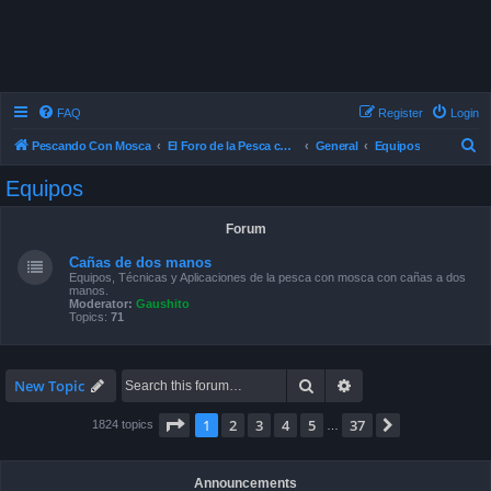
FAQ
Register
Login
S
Pescando Con Mosca
El Foro de la Pesca con Mosca en Chile
General
Equipos
e
Equipos
a
r
Forum
c
Cañas de dos manos
h
Equipos, Técnicas y Aplicaciones de la pesca con mosca con cañas a dos
manos.
Moderator:
Gaushito
Topics:
71
Search
Advanced search
New Topic
Page
1
of
37
1
2
3
4
5
37
Next
1824 topics
…
Announcements