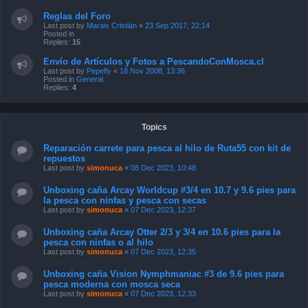
Reglas del Foro
Last post by
Marais Cristián
«
23 Sep 2017, 22:14
Posted in
Replies:
15
Envío de Artículos y Fotos a PescandoConMosca.cl
Last post by
Pepefly
«
18 Nov 2008, 13:36
Posted in
General
Replies:
4
Topics
Reparación carrete para pesca al hilo de Ruta55 con kit de
repuestos
Last post by
simonuca
«
08 Dec 2023, 10:48
Unboxing caña Arcay Worldcup #3/4 en 10.7 y 9.6 pies para
la pesca con ninfas y pesca con secas
Last post by
simonuca
«
07 Dec 2023, 12:37
Unboxing caña Arcay Otter 2/3 y 3/4 en 10.6 pies para la
pesca con ninfas o al hilo
Last post by
simonuca
«
07 Dec 2023, 12:35
Unboxing caña Vision Nymphmaniac #3 de 9.6 pies para
pesca moderna con mosca seca
Last post by
simonuca
«
07 Dec 2023, 12:33