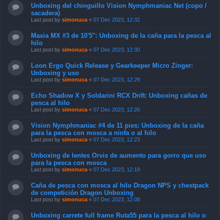
Unboxing del chinguillo Vision Nymphmaniac Net (copo /
sacadera)
Last post by
simonuca
«
07 Dec 2023, 12:32
Maxia MX #3 de 10'5": Unboxing de la caña para la pesca al
hilo
Last post by
simonuca
«
07 Dec 2023, 12:30
Loon Ergo Quick Release y Gearkeeper Micro Zinger:
Unboxing y uso
Last post by
simonuca
«
07 Dec 2023, 12:29
Echo Shadow X y Soldarini RCX Drift: Unboxing cañas de
pesca al hilo
Last post by
simonuca
«
07 Dec 2023, 12:26
Vision Nymphmaniac #4 de 11 pies: Unboxing de la caña
para la pesca con mosca a ninfa o al hilo
Last post by
simonuca
«
07 Dec 2023, 12:23
Unboxing de lentes Orvis de aumento para gorro que uso
para la pesca con mosca
Last post by
simonuca
«
07 Dec 2023, 12:18
Caña de pesca con mosca al hilo Dragon NPS y chestpack
de competición Dragon Unboxing
Last post by
simonuca
«
07 Dec 2023, 12:08
Unboxing carrete full frame Ruta55 para la pesca al hilo o