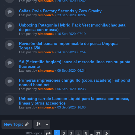
Last post by
simonuca
«
28 Sep 2020, 06:42
Cañas Orvis Factory Seconds y Zero Gravity
Last post by
simonuca
«
23 Sep 2020, 10:24
Unboxing Patagonia Hybrid Pack Vest (mochila/chaqueta
de pesca con mosca)
Last post by
simonuca
«
16 Sep 2020, 07:10
Revisión del banano impermeable de pesca Umpqua
Tongas 650
Last post by
simonuca
«
14 Sep 2020, 07:54
SA (Scientific Anglers) lanza al mercado linea con su punta
fluorecente
Last post by
simonuca
«
09 Sep 2020, 06:34
Primeras impresiones chinguillo (copo,sacadera) Fishpond
nomad hand net
Last post by
simonuca
«
06 Sep 2020, 10:33
Unboxing carrete Lamson Liquid para la pesca con mosca,
lineas y otros accesorios
Last post by
simonuca
«
03 Sep 2020, 16:06
New Topic
Page
1
of
37
1
2
3
4
5
37
Next
1824 topics
…