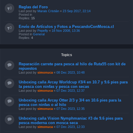
Reglas del Foro
Last post by
Marais Cristián
«
23 Sep 2017, 22:14
Posted in
Replies:
15
Envío de Artículos y Fotos a PescandoConMosca.cl
Last post by
Pepefly
«
18 Nov 2008, 13:36
Posted in
General
Replies:
4
Topics
Reparación carrete para pesca al hilo de Ruta55 con kit de
repuestos
Last post by
simonuca
«
08 Dec 2023, 10:48
Unboxing caña Arcay Worldcup #3/4 en 10.7 y 9.6 pies para
la pesca con ninfas y pesca con secas
Last post by
simonuca
«
07 Dec 2023, 12:37
Unboxing caña Arcay Otter 2/3 y 3/4 en 10.6 pies para la
pesca con ninfas o al hilo
Last post by
simonuca
«
07 Dec 2023, 12:35
Unboxing caña Vision Nymphmaniac #3 de 9.6 pies para
pesca moderna con mosca seca
Last post by
simonuca
«
07 Dec 2023, 12:33