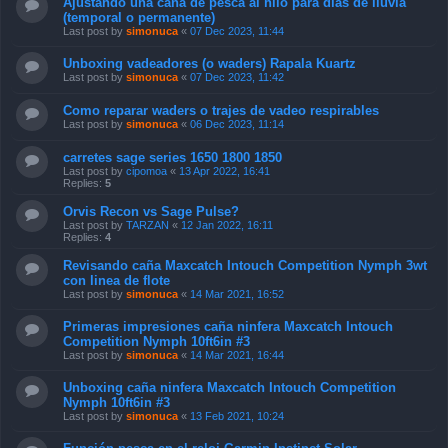
Ajustando una caña de pesca al hilo para días de lluvia
(temporal o permanente)
Last post by
simonuca
«
07 Dec 2023, 11:44
Unboxing vadeadores (o waders) Rapala Kuartz
Last post by
simonuca
«
07 Dec 2023, 11:42
Como reparar waders o trajes de vadeo respirables
Last post by
simonuca
«
06 Dec 2023, 11:14
carretes sage series 1650 1800 1850
Last post by
cipomoa
«
13 Apr 2022, 16:41
Replies:
5
Orvis Recon vs Sage Pulse?
Last post by
TARZAN
«
12 Jan 2022, 16:11
Replies:
4
Revisando caña Maxcatch Intouch Competition Nymph 3wt
con linea de flote
Last post by
simonuca
«
14 Mar 2021, 16:52
Primeras impresiones caña ninfera Maxcatch Intouch
Competition Nymph 10ft6in #3
Last post by
simonuca
«
14 Mar 2021, 16:44
Unboxing caña ninfera Maxcatch Intouch Competition
Nymph 10ft6in #3
Last post by
simonuca
«
13 Feb 2021, 10:24