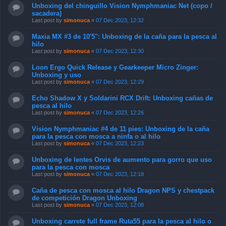
Unboxing del chinguillo Vision Nymphmaniac Net (copo /
sacadera)
Last post by
simonuca
«
07 Dec 2023, 12:32
Maxia MX #3 de 10'5": Unboxing de la caña para la pesca al
hilo
Last post by
simonuca
«
07 Dec 2023, 12:30
Loon Ergo Quick Release y Gearkeeper Micro Zinger:
Unboxing y uso
Last post by
simonuca
«
07 Dec 2023, 12:29
Echo Shadow X y Soldarini RCX Drift: Unboxing cañas de
pesca al hilo
Last post by
simonuca
«
07 Dec 2023, 12:26
Vision Nymphmaniac #4 de 11 pies: Unboxing de la caña
para la pesca con mosca a ninfa o al hilo
Last post by
simonuca
«
07 Dec 2023, 12:23
Unboxing de lentes Orvis de aumento para gorro que uso
para la pesca con mosca
Last post by
simonuca
«
07 Dec 2023, 12:18
Caña de pesca con mosca al hilo Dragon NPS y chestpack
de competición Dragon Unboxing
Last post by
simonuca
«
07 Dec 2023, 12:08
Unboxing carrete full frame Ruta55 para la pesca al hilo o