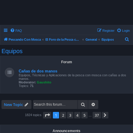
FAQ
Register
Login
S
Pescando Con Mosca
El Foro de la Pesca con Mosca en Chile
General
Equipos
e
Equipos
a
r
Forum
c
Cañas de dos manos
h
Equipos, Técnicas y Aplicaciones de la pesca con mosca con cañas a dos
manos.
Moderator:
Gaushito
Topics:
71
Search
Advanced search
New Topic
Page
1
of
37
1
2
3
4
5
37
Next
1824 topics
…
Announcements