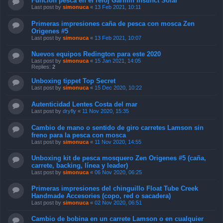
Función pesca en el reloj Garmin Instinct Solar
Last post by
simonuca
«
13 Feb 2021, 10:11
Primeras impresiones caña de pesca con mosca Zen
Origenes #5
Last post by
simonuca
«
13 Feb 2021, 10:07
Nuevos equipos Redington para este 2020
Last post by
simonuca
«
15 Jan 2021, 14:05
Replies:
2
Unboxing tippet Top Secret
Last post by
simonuca
«
15 Dec 2020, 10:22
Autenticidad Lentes Costa del mar
Last post by
dryfly
«
11 Nov 2020, 15:35
Cambio de mano o sentido de giro carretes Lamson sin
freno para la pesca con mosca
Last post by
simonuca
«
11 Nov 2020, 14:55
Unboxing kit de pesca mosquero Zen Origenes #5 (caña,
carrete, backing, línea y leader)
Last post by
simonuca
«
06 Nov 2020, 06:25
Primeras impresiones del chinguillo Float Tube Creek
Handmade Accesories (copo, red o sacadera)
Last post by
simonuca
«
02 Nov 2020, 06:51
Cambio de bobina en un carrete Lamson o en cualquier