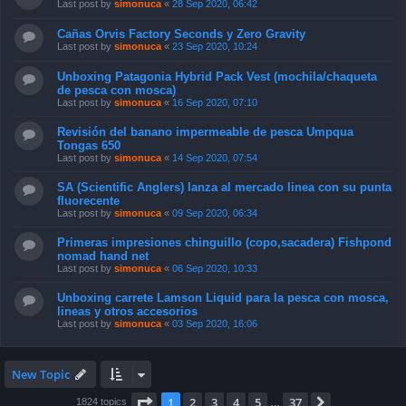
Last post by
simonuca
«
28 Sep 2020, 06:42
Cañas Orvis Factory Seconds y Zero Gravity
Last post by
simonuca
«
23 Sep 2020, 10:24
Unboxing Patagonia Hybrid Pack Vest (mochila/chaqueta
de pesca con mosca)
Last post by
simonuca
«
16 Sep 2020, 07:10
Revisión del banano impermeable de pesca Umpqua
Tongas 650
Last post by
simonuca
«
14 Sep 2020, 07:54
SA (Scientific Anglers) lanza al mercado linea con su punta
fluorecente
Last post by
simonuca
«
09 Sep 2020, 06:34
Primeras impresiones chinguillo (copo,sacadera) Fishpond
nomad hand net
Last post by
simonuca
«
06 Sep 2020, 10:33
Unboxing carrete Lamson Liquid para la pesca con mosca,
lineas y otros accesorios
Last post by
simonuca
«
03 Sep 2020, 16:06
New Topic
Page
1
of
37
1
2
3
4
5
37
Next
1824 topics
…