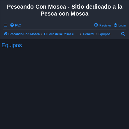
Pescando Con Mosca - Sitio dedicado a la
Pesca con Mosca
FAQ
Register
Login
S
Pescando Con Mosca
El Foro de la Pesca con Mosca en Chile
General
Equipos
e
Equipos
a
r
c
h