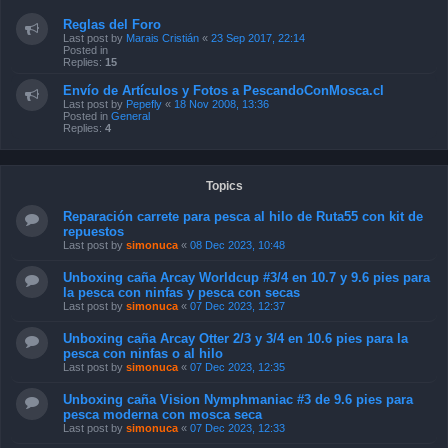
Reglas del Foro
Last post by
Marais Cristián
«
23 Sep 2017, 22:14
Posted in
Replies:
15
Envío de Artículos y Fotos a PescandoConMosca.cl
Last post by
Pepefly
«
18 Nov 2008, 13:36
Posted in
General
Replies:
4
Topics
Reparación carrete para pesca al hilo de Ruta55 con kit de
repuestos
Last post by
simonuca
«
08 Dec 2023, 10:48
Unboxing caña Arcay Worldcup #3/4 en 10.7 y 9.6 pies para
la pesca con ninfas y pesca con secas
Last post by
simonuca
«
07 Dec 2023, 12:37
Unboxing caña Arcay Otter 2/3 y 3/4 en 10.6 pies para la
pesca con ninfas o al hilo
Last post by
simonuca
«
07 Dec 2023, 12:35
Unboxing caña Vision Nymphmaniac #3 de 9.6 pies para
pesca moderna con mosca seca
Last post by
simonuca
«
07 Dec 2023, 12:33