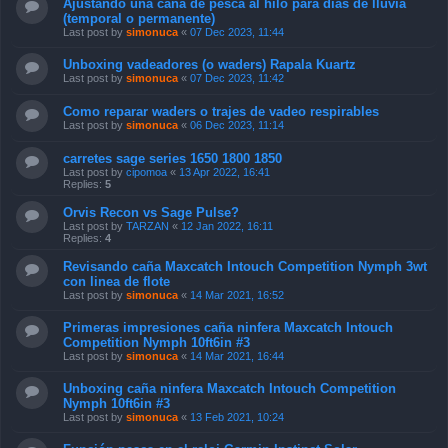
Ajustando una caña de pesca al hilo para días de lluvia
(temporal o permanente)
Last post by
simonuca
«
07 Dec 2023, 11:44
Unboxing vadeadores (o waders) Rapala Kuartz
Last post by
simonuca
«
07 Dec 2023, 11:42
Como reparar waders o trajes de vadeo respirables
Last post by
simonuca
«
06 Dec 2023, 11:14
carretes sage series 1650 1800 1850
Last post by
cipomoa
«
13 Apr 2022, 16:41
Replies:
5
Orvis Recon vs Sage Pulse?
Last post by
TARZAN
«
12 Jan 2022, 16:11
Replies:
4
Revisando caña Maxcatch Intouch Competition Nymph 3wt
con linea de flote
Last post by
simonuca
«
14 Mar 2021, 16:52
Primeras impresiones caña ninfera Maxcatch Intouch
Competition Nymph 10ft6in #3
Last post by
simonuca
«
14 Mar 2021, 16:44
Unboxing caña ninfera Maxcatch Intouch Competition
Nymph 10ft6in #3
Last post by
simonuca
«
13 Feb 2021, 10:24