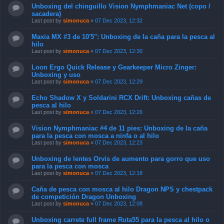
Unboxing del chinguillo Vision Nymphmaniac Net (copo /
sacadera)
Last post by
simonuca
«
07 Dec 2023, 12:32
Maxia MX #3 de 10'5": Unboxing de la caña para la pesca al
hilo
Last post by
simonuca
«
07 Dec 2023, 12:30
Loon Ergo Quick Release y Gearkeeper Micro Zinger:
Unboxing y uso
Last post by
simonuca
«
07 Dec 2023, 12:29
Echo Shadow X y Soldarini RCX Drift: Unboxing cañas de
pesca al hilo
Last post by
simonuca
«
07 Dec 2023, 12:26
Vision Nymphmaniac #4 de 11 pies: Unboxing de la caña
para la pesca con mosca a ninfa o al hilo
Last post by
simonuca
«
07 Dec 2023, 12:23
Unboxing de lentes Orvis de aumento para gorro que uso
para la pesca con mosca
Last post by
simonuca
«
07 Dec 2023, 12:18
Caña de pesca con mosca al hilo Dragon NPS y chestpack
de competición Dragon Unboxing
Last post by
simonuca
«
07 Dec 2023, 12:08
Unboxing carrete full frame Ruta55 para la pesca al hilo o