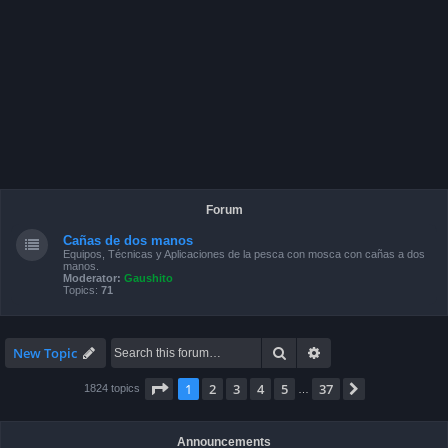
Forum
Cañas de dos manos
Equipos, Técnicas y Aplicaciones de la pesca con mosca con cañas a dos
manos.
Moderator:
Gaushito
Topics:
71
Search
Advanced search
New Topic
Page
1
of
37
1
2
3
4
5
37
Next
1824 topics
…
Announcements