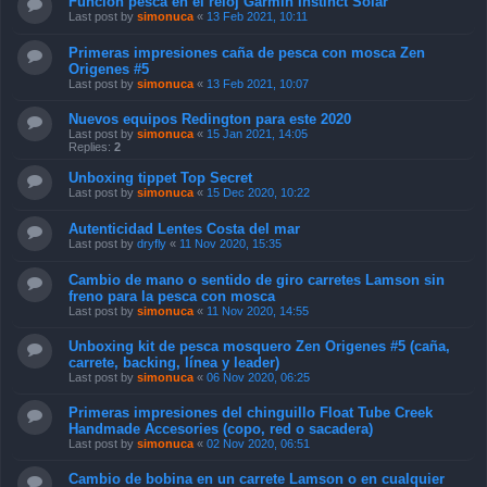
Función pesca en el reloj Garmin Instinct Solar
Last post by
simonuca
«
13 Feb 2021, 10:11
Primeras impresiones caña de pesca con mosca Zen
Origenes #5
Last post by
simonuca
«
13 Feb 2021, 10:07
Nuevos equipos Redington para este 2020
Last post by
simonuca
«
15 Jan 2021, 14:05
Replies:
2
Unboxing tippet Top Secret
Last post by
simonuca
«
15 Dec 2020, 10:22
Autenticidad Lentes Costa del mar
Last post by
dryfly
«
11 Nov 2020, 15:35
Cambio de mano o sentido de giro carretes Lamson sin
freno para la pesca con mosca
Last post by
simonuca
«
11 Nov 2020, 14:55
Unboxing kit de pesca mosquero Zen Origenes #5 (caña,
carrete, backing, línea y leader)
Last post by
simonuca
«
06 Nov 2020, 06:25
Primeras impresiones del chinguillo Float Tube Creek
Handmade Accesories (copo, red o sacadera)
Last post by
simonuca
«
02 Nov 2020, 06:51
Cambio de bobina en un carrete Lamson o en cualquier