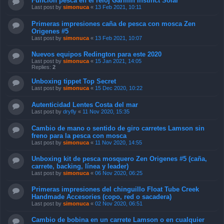
Función pesca en el reloj Garmin Instinct Solar
Last post by
simonuca
«
13 Feb 2021, 10:11
Primeras impresiones caña de pesca con mosca Zen
Origenes #5
Last post by
simonuca
«
13 Feb 2021, 10:07
Nuevos equipos Redington para este 2020
Last post by
simonuca
«
15 Jan 2021, 14:05
Replies:
2
Unboxing tippet Top Secret
Last post by
simonuca
«
15 Dec 2020, 10:22
Autenticidad Lentes Costa del mar
Last post by
dryfly
«
11 Nov 2020, 15:35
Cambio de mano o sentido de giro carretes Lamson sin
freno para la pesca con mosca
Last post by
simonuca
«
11 Nov 2020, 14:55
Unboxing kit de pesca mosquero Zen Origenes #5 (caña,
carrete, backing, línea y leader)
Last post by
simonuca
«
06 Nov 2020, 06:25
Primeras impresiones del chinguillo Float Tube Creek
Handmade Accesories (copo, red o sacadera)
Last post by
simonuca
«
02 Nov 2020, 06:51
Cambio de bobina en un carrete Lamson o en cualquier