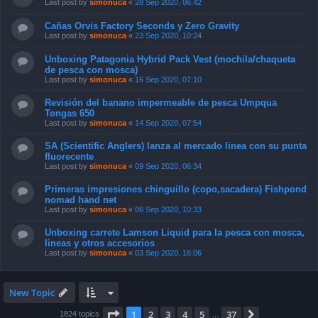
Last post by
simonuca
«
28 Sep 2020, 06:42
Cañas Orvis Factory Seconds y Zero Gravity
Last post by
simonuca
«
23 Sep 2020, 10:24
Unboxing Patagonia Hybrid Pack Vest (mochila/chaqueta
de pesca con mosca)
Last post by
simonuca
«
16 Sep 2020, 07:10
Revisión del banano impermeable de pesca Umpqua
Tongas 650
Last post by
simonuca
«
14 Sep 2020, 07:54
SA (Scientific Anglers) lanza al mercado linea con su punta
fluorecente
Last post by
simonuca
«
09 Sep 2020, 06:34
Primeras impresiones chinguillo (copo,sacadera) Fishpond
nomad hand net
Last post by
simonuca
«
06 Sep 2020, 10:33
Unboxing carrete Lamson Liquid para la pesca con mosca,
lineas y otros accesorios
Last post by
simonuca
«
03 Sep 2020, 16:06
New Topic
Page
1
of
37
1
2
3
4
5
37
Next
1824 topics
…