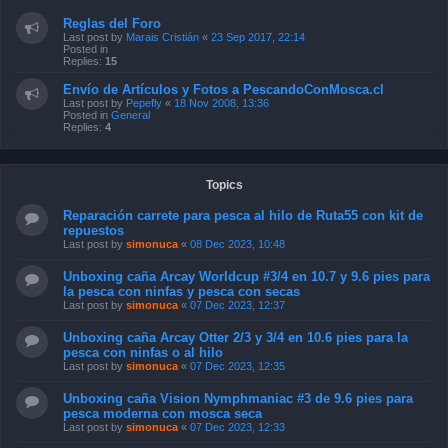
Reglas del Foro
Last post by
Marais Cristián
«
23 Sep 2017, 22:14
Posted in
Replies:
15
Envío de Artículos y Fotos a PescandoConMosca.cl
Last post by
Pepefly
«
18 Nov 2008, 13:36
Posted in
General
Replies:
4
Topics
Reparación carrete para pesca al hilo de Ruta55 con kit de
repuestos
Last post by
simonuca
«
08 Dec 2023, 10:48
Unboxing caña Arcay Worldcup #3/4 en 10.7 y 9.6 pies para
la pesca con ninfas y pesca con secas
Last post by
simonuca
«
07 Dec 2023, 12:37
Unboxing caña Arcay Otter 2/3 y 3/4 en 10.6 pies para la
pesca con ninfas o al hilo
Last post by
simonuca
«
07 Dec 2023, 12:35
Unboxing caña Vision Nymphmaniac #3 de 9.6 pies para
pesca moderna con mosca seca
Last post by
simonuca
«
07 Dec 2023, 12:33