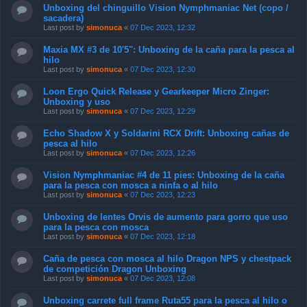
Unboxing del chinguillo Vision Nymphmaniac Net (copo /
sacadera)
Last post by
simonuca
«
07 Dec 2023, 12:32
Maxia MX #3 de 10'5": Unboxing de la caña para la pesca al
hilo
Last post by
simonuca
«
07 Dec 2023, 12:30
Loon Ergo Quick Release y Gearkeeper Micro Zinger:
Unboxing y uso
Last post by
simonuca
«
07 Dec 2023, 12:29
Echo Shadow X y Soldarini RCX Drift: Unboxing cañas de
pesca al hilo
Last post by
simonuca
«
07 Dec 2023, 12:26
Vision Nymphmaniac #4 de 11 pies: Unboxing de la caña
para la pesca con mosca a ninfa o al hilo
Last post by
simonuca
«
07 Dec 2023, 12:23
Unboxing de lentes Orvis de aumento para gorro que uso
para la pesca con mosca
Last post by
simonuca
«
07 Dec 2023, 12:18
Caña de pesca con mosca al hilo Dragon NPS y chestpack
de competición Dragon Unboxing
Last post by
simonuca
«
07 Dec 2023, 12:08
Unboxing carrete full frame Ruta55 para la pesca al hilo o