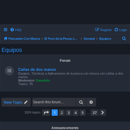
FAQ
Register
Login
S
Pescando Con Mosca
El Foro de la Pesca con Mosca en Chile
General
Equipos
e
Equipos
a
r
Forum
c
Cañas de dos manos
h
Equipos, Técnicas y Aplicaciones de la pesca con mosca con cañas a dos
manos.
Moderator:
Gaushito
Topics:
71
Search
Advanced search
New Topic
Page
1
of
37
1
2
3
4
5
37
Next
1824 topics
…
Announcements