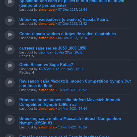
Ajustando una caña de pesca al hilo para días de lluvia
(temporal o permanente)
Last post by
simonuca
«
07 Dec 2023, 11:44
Unboxing vadeadores (o waders) Rapala Kuartz
Last post by
simonuca
«
07 Dec 2023, 11:42
Como reparar waders o trajes de vadeo respirables
Last post by
simonuca
«
06 Dec 2023, 11:14
carretes sage series 1650 1800 1850
Last post by
cipomoa
«
13 Apr 2022, 16:41
Replies:
5
Orvis Recon vs Sage Pulse?
Last post by
TARZAN
«
12 Jan 2022, 16:11
Replies:
4
Revisando caña Maxcatch Intouch Competition Nymph 3wt
con linea de flote
Last post by
simonuca
«
14 Mar 2021, 16:52
Primeras impresiones caña ninfera Maxcatch Intouch
Competition Nymph 10ft6in #3
Last post by
simonuca
«
14 Mar 2021, 16:44
Unboxing caña ninfera Maxcatch Intouch Competition
Nymph 10ft6in #3
Last post by
simonuca
«
13 Feb 2021, 10:24