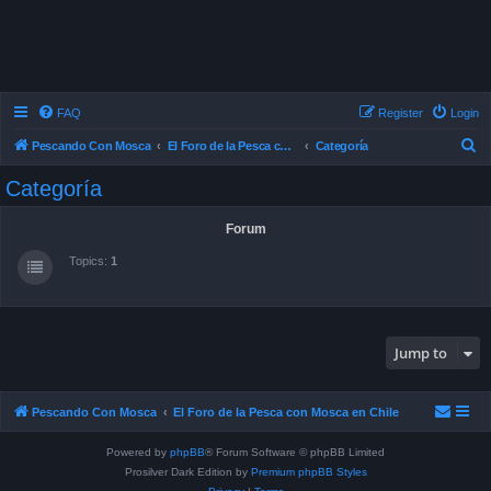
FAQ
Register
Login
S
Pescando Con Mosca
El Foro de la Pesca con Mosca en Chile
Categoría
e
Categoría
a
r
Forum
c
Topics:
1
h
Jump to
Pescando Con Mosca
El Foro de la Pesca con Mosca en Chile
Powered by
phpBB
® Forum Software © phpBB Limited
Prosilver Dark Edition by
Premium phpBB Styles