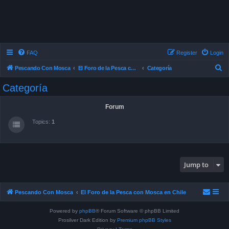
FAQ
Register
Login
S
Pescando Con Mosca
El Foro de la Pesca con Mosca en Chile
Categoría
e
Categoría
a
r
Forum
c
Topics:
1
h
Jump to
Pescando Con Mosca
El Foro de la Pesca con Mosca en Chile
Powered by
phpBB
® Forum Software © phpBB Limited
Prosilver Dark Edition by
Premium phpBB Styles