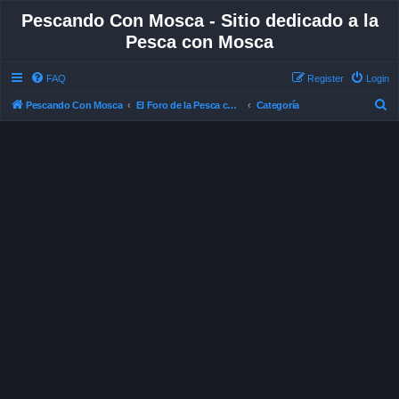
Pescando Con Mosca - Sitio dedicado a la
Pesca con Mosca
FAQ
Register
Login
S
Pescando Con Mosca
El Foro de la Pesca con Mosca en Chile
Categoría
e
a
r
c
h