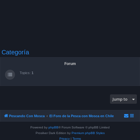
Categoría
Forum
Topics:
1
Jump to
Pescando Con Mosca
El Foro de la Pesca con Mosca en Chile
Powered by
phpBB
® Forum Software © phpBB Limited
Prosilver Dark Edition by
Premium phpBB Styles
Privacy
|
Terms