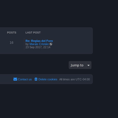
POSTS
LAST POST
Re: Reglas del Foro
16
V
by
Marais Cristián
i
23 Sep 2017, 22:14
e
w
t
h
e
Jump to
l
a
t
e
s
Contact us
Delete cookies
All times are
UTC-04:00
t
p
o
s
t