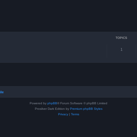
TOPICS
1
ile
Powered by
phpBB
® Forum Software © phpBB Limited
Prosilver Dark Edition by
Premium phpBB Styles
Privacy
|
Terms