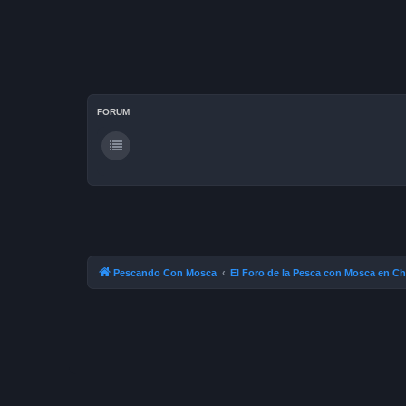
FORUM
Pescando Con Mosca
El Foro de la Pesca con Mosca en Ch