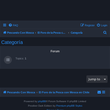
FAQ
Register
Login
S
Pescando Con Mosca
El Foro de la Pesca con Mosca en Chile
Categoría
e
Categoría
a
r
Forum
c
Topics:
1
h
Jump to
Pescando Con Mosca
El Foro de la Pesca con Mosca en Chile
Powered by
phpBB
® Forum Software © phpBB Limited
Prosilver Dark Edition by
Premium phpBB Styles