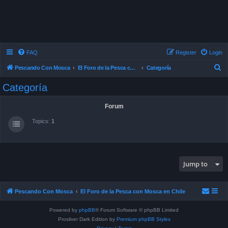
FAQ
Register
Login
S
Pescando Con Mosca
El Foro de la Pesca con Mosca en Chile
Categoría
e
Categoría
a
r
Forum
c
Topics:
1
h
Jump to
Pescando Con Mosca
El Foro de la Pesca con Mosca en Chile
Powered by
phpBB
® Forum Software © phpBB Limited
Prosilver Dark Edition by
Premium phpBB Styles