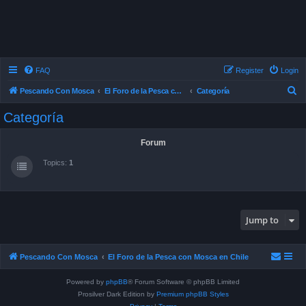
FAQ
Register
Login
S
Pescando Con Mosca
El Foro de la Pesca con Mosca en Chile
Categoría
e
Categoría
a
r
Forum
c
Topics:
1
h
Jump to
Pescando Con Mosca
El Foro de la Pesca con Mosca en Chile
Powered by
phpBB
® Forum Software © phpBB Limited
Prosilver Dark Edition by
Premium phpBB Styles