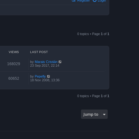
Register
Login
0 topics • Page
1
of
1
VIEWS
LAST POST
by
Marais Cristián
168029
23 Sep 2017, 22:14
by
Pepefly
60652
18 Nov 2008, 13:36
0 topics • Page
1
of
1
Jump to