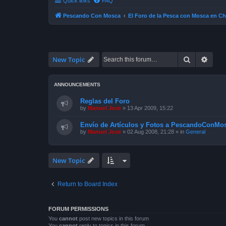
Quick links
FAQ
Pescando Con Mosca
El Foro de la Pesca con Mosca en Ch
Search
Advan
New Topic
ANNOUNCEMENTS
Reglas del Foro
by
Manuel Jose
»
13 Apr 2009, 15:22
Envío de Artículos y Fotos a PescandoConMos
by
Manuel Jose
»
02 Aug 2008, 21:28
» in
General
New Topic
Return to Board Index
FORUM PERMISSIONS
You
cannot
post new topics in this forum
You
cannot
reply to topics in this forum