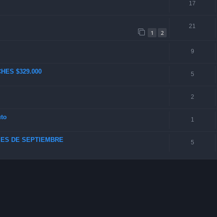
17
21
1
2
9
HES $329.000
5
2
uto
1
MES DE SEPTIEMBRE
5