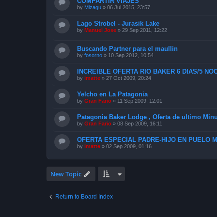
COMPARTIR VIAJES
by
Mizagu
»
06 Jul 2015, 23:57
Lago Strobel - Jurasik Lake
by
Manuel Jose
»
29 Sep 2011, 12:22
Buscando Partner para el maullin
by
fosorno
»
10 Sep 2012, 10:54
INCREIBLE OFERTA RIO BAKER 6 DIAS/5 NOC
by
imatte
»
27 Oct 2009, 20:24
Yelcho en La Patagonia
by
Gran Fario
»
11 Sep 2009, 12:01
Patagonia Baker Lodge , Oferta de ultimo Min
by
Gran Fario
»
08 Sep 2009, 16:11
OFERTA ESPECIAL PADRE-HIJO EN PUELO 
by
imatte
»
02 Sep 2009, 01:16
New Topic
Return to Board Index