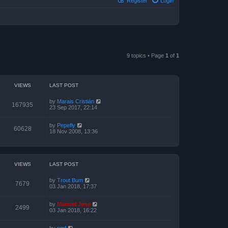
Register
Login
9 topics • Page
1
of
1
VIEWS
LAST POST
by
Marais Cristián
167935
23 Sep 2017, 22:14
by
Pepefly
60628
18 Nov 2008, 13:36
VIEWS
LAST POST
by
Trout Bum
7679
03 Jan 2018, 17:37
by
Manuel Jose
2499
03 Jan 2018, 16:22
by
pmf