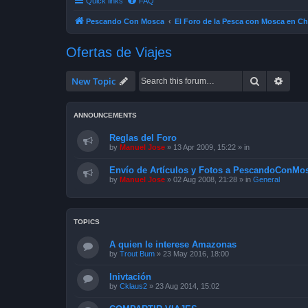
Quick links
FAQ
Pescando Con Mosca
El Foro de la Pesca con Mosca en Ch
Ofertas de Viajes
Search
Advan
New Topic
ANNOUNCEMENTS
Reglas del Foro
by
Manuel Jose
»
13 Apr 2009, 15:22
» in
Envío de Artículos y Fotos a PescandoConMos
by
Manuel Jose
»
02 Aug 2008, 21:28
» in
General
TOPICS
A quien le interese Amazonas
by
Trout Bum
»
23 May 2016, 18:00
Inivtación
by
Cklaus2
»
23 Aug 2014, 15:02