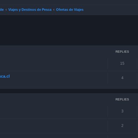
ile
Viajes y Destinos de Pesca
Ofertas de Viajes
ced search
REPLIES
15
ca.cl
4
REPLIES
3
2