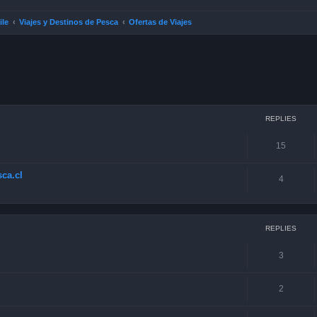
ile
Viajes y Destinos de Pesca
Ofertas de Viajes
ced search
REPLIES
15
ca.cl
4
REPLIES
3
2