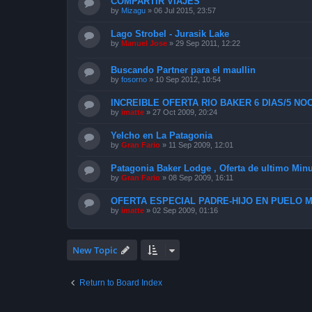
COMPARTIR VIAJES
by
Mizagu
»
06 Jul 2015, 23:57
Lago Strobel - Jurasik Lake
by
Manuel Jose
»
29 Sep 2011, 12:22
Buscando Partner para el maullin
by
fosorno
»
10 Sep 2012, 10:54
INCREIBLE OFERTA RIO BAKER 6 DIAS/5 NOC
by
imatte
»
27 Oct 2009, 20:24
Yelcho en La Patagonia
by
Gran Fario
»
11 Sep 2009, 12:01
Patagonia Baker Lodge , Oferta de ultimo Min
by
Gran Fario
»
08 Sep 2009, 16:11
OFERTA ESPECIAL PADRE-HIJO EN PUELO 
by
imatte
»
02 Sep 2009, 01:16
New Topic
Return to Board Index