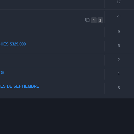
17
21
1
2
9
HES $329.000
5
2
uto
1
MES DE SEPTIEMBRE
5