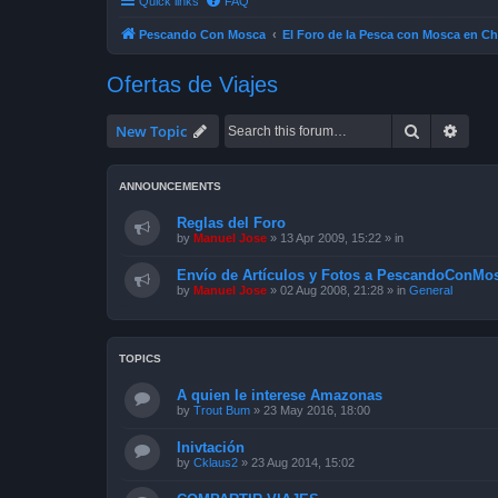
Quick links
FAQ
Pescando Con Mosca
El Foro de la Pesca con Mosca en Ch
Ofertas de Viajes
Search
Advan
New Topic
ANNOUNCEMENTS
Reglas del Foro
by
Manuel Jose
»
13 Apr 2009, 15:22
» in
Envío de Artículos y Fotos a PescandoConMos
by
Manuel Jose
»
02 Aug 2008, 21:28
» in
General
TOPICS
A quien le interese Amazonas
by
Trout Bum
»
23 May 2016, 18:00
Inivtación
by
Cklaus2
»
23 Aug 2014, 15:02