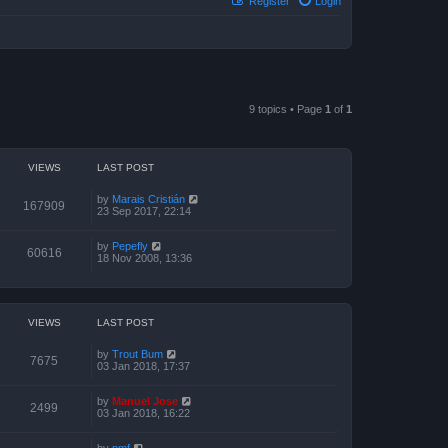
Register
Login
9 topics • Page
1
of
1
VIEWS
LAST POST
by
Marais Cristián
167909
23 Sep 2017, 22:14
by
Pepefly
60616
18 Nov 2008, 13:36
VIEWS
LAST POST
by
Trout Bum
7675
03 Jan 2018, 17:37
by
Manuel Jose
2499
03 Jan 2018, 16:22
by
pmf