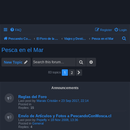
FAQ
Register
Login
S
Pescando Con Mosca
El Foro de la Pesca con Mosca en Chile
Viajes y Destinos de Pesca
Pesca en el Mar
e
Pesca en el Mar
a
r
Search
Advanced search
New Topic
c
1
2
Next
83 topics
h
Announcements
Reglas del Foro
Last post by
Marais Cristián
«
23 Sep 2017, 22:14
Posted in
Replies:
15
Envío de Artículos y Fotos a PescandoConMosca.cl
Last post by
Pepefly
«
18 Nov 2008, 13:36
Posted in
General
Replies:
4