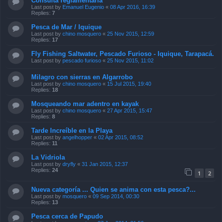
Consulta reglamentaria
Last post by
Emanuel Eugenio
«
08 Apr 2016, 16:39
Replies:
7
Pesca de Mar / Iquique
Last post by
chino mosquero
«
25 Nov 2015, 12:59
Replies:
17
Fly Fishing Saltwater, Pescado Furioso - Iquique, Tarapacá.
Last post by
pescado furioso
«
25 Nov 2015, 11:02
Milagro con sierras en Algarrobo
Last post by
chino mosquero
«
15 Jul 2015, 19:40
Replies:
18
Mosqueando mar adentro en kayak
Last post by
chino mosquero
«
27 Apr 2015, 15:47
Replies:
8
Tarde Increíble en la Playa
Last post by
angelhopper
«
02 Apr 2015, 08:52
Replies:
11
La Vidriola
Last post by
dryfly
«
31 Jan 2015, 12:37
Replies:
24
1
2
Nueva categoría ... Quien se anima con esta pesca?...
Last post by
mosquero
«
09 Sep 2014, 00:30
Replies:
13
Pesca cerca de Papudo