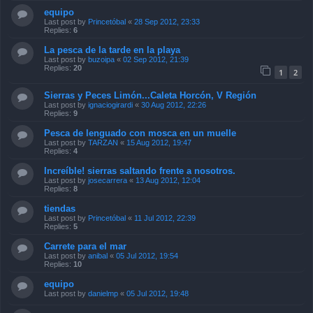
equipo
Last post by
Princetóbal
«
28 Sep 2012, 23:33
Replies:
6
La pesca de la tarde en la playa
Last post by
buzoipa
«
02 Sep 2012, 21:39
Replies:
20
1
2
Sierras y Peces Limón...Caleta Horcón, V Región
Last post by
ignaciogirardi
«
30 Aug 2012, 22:26
Replies:
9
Pesca de lenguado con mosca en un muelle
Last post by
TARZAN
«
15 Aug 2012, 19:47
Replies:
4
Increíble! sierras saltando frente a nosotros.
Last post by
josecarrera
«
13 Aug 2012, 12:04
Replies:
8
tiendas
Last post by
Princetóbal
«
11 Jul 2012, 22:39
Replies:
5
Carrete para el mar
Last post by
anibal
«
05 Jul 2012, 19:54
Replies:
10
equipo
Last post by
danielmp
«
05 Jul 2012, 19:48