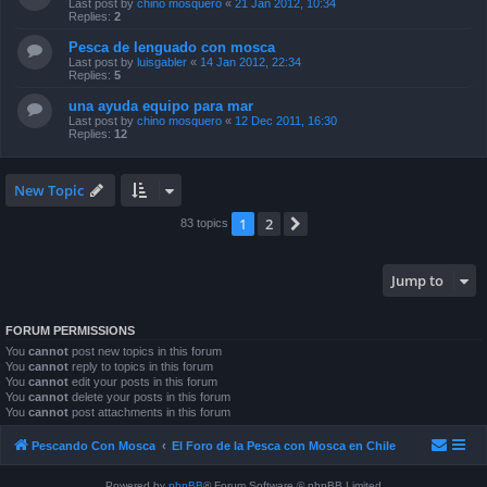
Last post by
chino mosquero
«
21 Jan 2012, 10:34
Replies:
2
Pesca de lenguado con mosca
Last post by
luisgabler
«
14 Jan 2012, 22:34
Replies:
5
una ayuda equipo para mar
Last post by
chino mosquero
«
12 Dec 2011, 16:30
Replies:
12
New Topic
1
2
Next
83 topics
Jump to
FORUM PERMISSIONS
You
cannot
post new topics in this forum
You
cannot
reply to topics in this forum
You
cannot
edit your posts in this forum
You
cannot
delete your posts in this forum
You
cannot
post attachments in this forum
Pescando Con Mosca
El Foro de la Pesca con Mosca en Chile
Powered by
phpBB
® Forum Software © phpBB Limited