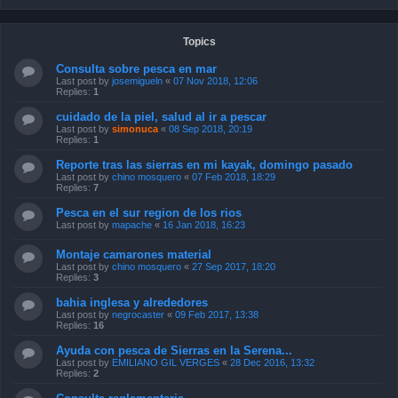
Topics
Consulta sobre pesca en mar
Last post by
josemigueln
«
07 Nov 2018, 12:06
Replies:
1
cuidado de la piel, salud al ir a pescar
Last post by
simonuca
«
08 Sep 2018, 20:19
Replies:
1
Reporte tras las sierras en mi kayak, domingo pasado
Last post by
chino mosquero
«
07 Feb 2018, 18:29
Replies:
7
Pesca en el sur region de los rios
Last post by
mapache
«
16 Jan 2018, 16:23
Montaje camarones material
Last post by
chino mosquero
«
27 Sep 2017, 18:20
Replies:
3
bahia inglesa y alrededores
Last post by
negrocaster
«
09 Feb 2017, 13:38
Replies:
16
Ayuda con pesca de Sierras en la Serena...
Last post by
EMILIANO GIL VERGES
«
28 Dec 2016, 13:32
Replies:
2