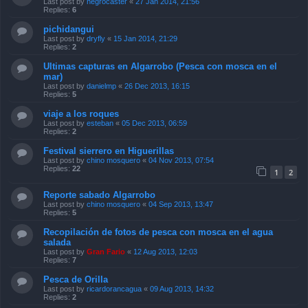
Last post by
negrocaster
«
27 Jan 2014, 21:56
Replies:
6
pichidangui
Last post by
dryfly
«
15 Jan 2014, 21:29
Replies:
2
Ultimas capturas en Algarrobo (Pesca con mosca en el
mar)
Last post by
danielmp
«
26 Dec 2013, 16:15
Replies:
5
viaje a los roques
Last post by
esteban
«
05 Dec 2013, 06:59
Replies:
2
Festival sierrero en Higuerillas
Last post by
chino mosquero
«
04 Nov 2013, 07:54
Replies:
22
1
2
Reporte sabado Algarrobo
Last post by
chino mosquero
«
04 Sep 2013, 13:47
Replies:
5
Recopilación de fotos de pesca con mosca en el agua
salada
Last post by
Gran Fario
«
12 Aug 2013, 12:03
Replies:
7
Pesca de Orilla
Last post by
ricardorancagua
«
09 Aug 2013, 14:32
Replies:
2