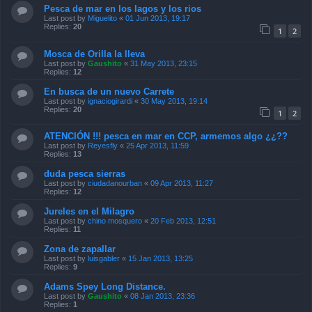
Pesca de mar en los lagos y los rios
Last post by
Miguelito
«
01 Jun 2013, 19:17
Replies:
20
1
2
Mosca de Orilla la lleva
Last post by
Gaushito
«
31 May 2013, 23:15
Replies:
12
En busca de un nuevo Carrete
Last post by
ignaciogirardi
«
30 May 2013, 19:14
Replies:
20
1
2
ATENCIÓN !!! pesca en mar en CCP, armemos algo ¿¿??
Last post by
Reyesfly
«
25 Apr 2013, 11:59
Replies:
13
duda pesca sierras
Last post by
ciudadanourban
«
09 Apr 2013, 11:27
Replies:
12
Jureles en el Milagro
Last post by
chino mosquero
«
20 Feb 2013, 12:51
Replies:
11
Zona de zapallar
Last post by
luisgabler
«
15 Jan 2013, 13:25
Replies:
9
Adams Spey Long Distance.
Last post by
Gaushito
«
08 Jan 2013, 23:36
Replies:
1