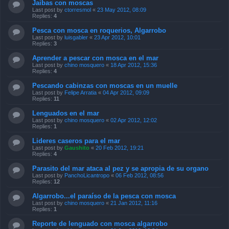
Jaibas con moscas
Last post by
ctorresmol
«
23 May 2012, 08:09
Replies:
4
Pesca con mosca en roquerios, Algarrobo
Last post by
luisgabler
«
23 Apr 2012, 10:01
Replies:
3
Aprender a pescar con mosca en el mar
Last post by
chino mosquero
«
18 Apr 2012, 15:36
Replies:
4
Pescando cabinzas con moscas en un muelle
Last post by
Felipe Arratia
«
04 Apr 2012, 09:09
Replies:
11
Lenguados en el mar
Last post by
chino mosquero
«
02 Apr 2012, 12:02
Replies:
1
Lideres caseros para el mar
Last post by
Gaushito
«
20 Feb 2012, 19:21
Replies:
4
Parasito del mar ataca al pez y se apropia de su organo
Last post by
PanchoLicantropo
«
06 Feb 2012, 08:56
Replies:
12
Algarrobo...el paraíso de la pesca con mosca
Last post by
chino mosquero
«
21 Jan 2012, 11:16
Replies:
1
Reporte de lenguado con mosca algarrobo