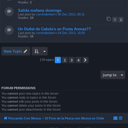
Replies:
2
Salida mañana domingo
Last post by
cornholio4wd
«
06 Dec 2013, 09:11
Replies:
24
1
2
Un Outlet de Cabela's en Punta Arenas??
Last post by
cornholio4wd
«
04 Dec 2013, 18:05
Replies:
16
New Topic
1
2
3
4
Next
178 topics
Jump to
FORUM PERMISSIONS
You
cannot
post new topics in this forum
You
cannot
reply to topics in this forum
You
cannot
edit your posts in this forum
You
cannot
delete your posts in this forum
You
cannot
post attachments in this forum
Pescando Con Mosca
El Foro de la Pesca con Mosca en Chile