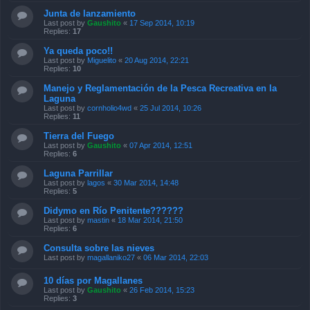
Junta de lanzamiento
Last post by
Gaushito
«
17 Sep 2014, 10:19
Replies:
17
Ya queda poco!!
Last post by
Miguelito
«
20 Aug 2014, 22:21
Replies:
10
Manejo y Reglamentación de la Pesca Recreativa en la
Laguna
Last post by
cornholio4wd
«
25 Jul 2014, 10:26
Replies:
11
Tierra del Fuego
Last post by
Gaushito
«
07 Apr 2014, 12:51
Replies:
6
Laguna Parrillar
Last post by
lagos
«
30 Mar 2014, 14:48
Replies:
5
Didymo en Río Penitente??????
Last post by
mastin
«
18 Mar 2014, 21:50
Replies:
6
Consulta sobre las nieves
Last post by
magallaniko27
«
06 Mar 2014, 22:03
10 días por Magallanes
Last post by
Gaushito
«
26 Feb 2014, 15:23
Replies:
3