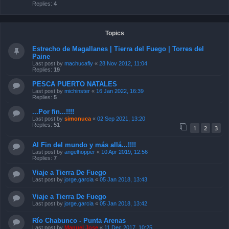
Replies:
4
Topics
Estrecho de Magallanes | Tierra del Fuego | Torres del
Paine
Last post by
machucafly
«
28 Nov 2012, 11:04
Replies:
19
PESCA PUERTO NATALES
Last post by
michinster
«
16 Jan 2022, 16:39
Replies:
5
...Por fin...!!!!
Last post by
simonuca
«
02 Sep 2021, 13:20
Replies:
51
1
2
3
Al Fin del mundo y más allá...!!!!
Last post by
angelhopper
«
10 Apr 2019, 12:56
Replies:
7
Viaje a Tierra De Fuego
Last post by
jorge.garcia
«
05 Jan 2018, 13:43
Viaje a Tierra De Fuego
Last post by
jorge.garcia
«
05 Jan 2018, 13:42
Río Chabunco - Punta Arenas
Last post by
Manuel Jose
«
11 Dec 2017, 10:25