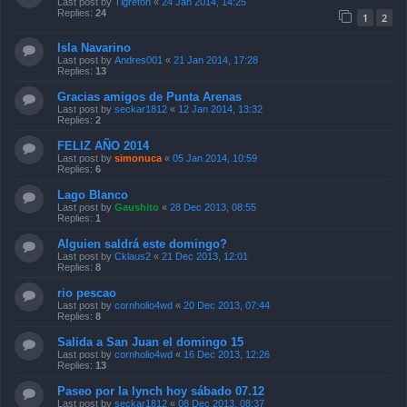
Last post by
Tigreton
«
24 Jan 2014, 14:25
Replies:
24
1
2
Isla Navarino
Last post by
Andres001
«
21 Jan 2014, 17:28
Replies:
13
Gracias amigos de Punta Arenas
Last post by
seckar1812
«
12 Jan 2014, 13:32
Replies:
2
FELIZ AÑO 2014
Last post by
simonuca
«
05 Jan 2014, 10:59
Replies:
6
Lago Blanco
Last post by
Gaushito
«
28 Dec 2013, 08:55
Replies:
1
Alguien saldrá este domingo?
Last post by
Cklaus2
«
21 Dec 2013, 12:01
Replies:
8
rio pescao
Last post by
cornholio4wd
«
20 Dec 2013, 07:44
Replies:
8
Salida a San Juan el domingo 15
Last post by
cornholio4wd
«
16 Dec 2013, 12:26
Replies:
13
Paseo por la lynch hoy sábado 07.12
Last post by
seckar1812
«
08 Dec 2013, 08:37