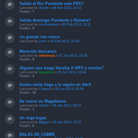
Salida al Rio Penitente este FDS?
Last post by
mastin
«
08 Feb 2014, 14:52
Replies:
7
Salida domingo Penitente o Rubens?
Last post by
cornholio4wd
«
05 Feb 2014, 22:11
Replies:
5
rio grande isla riesco
Last post by
yutro
«
04 Feb 2014, 16:54
Merecido descanzo
Last post by
simonuca
«
31 Jan 2014, 19:35
Replies:
5
Alguien que tenga Versitip II WF5 o similar?
Last post by
Gaushito
«
28 Jan 2014, 15:44
Replies:
1
Ilustre visita llega a la región en Abril
Last post by
Cklaus2
«
28 Jan 2014, 15:08
Replies:
12
De nuevo en Magallanes
Last post by
mastin
«
28 Jan 2014, 06:27
Replies:
1
Un viaje fugaz
Last post by
Bagual
«
25 Jan 2014, 15:27
Replies:
6
BALAS DE COBRE