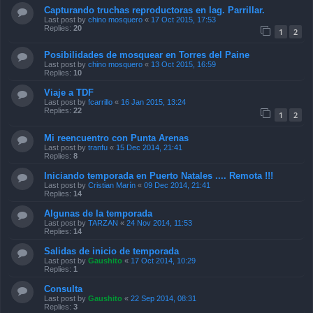
Capturando truchas reproductoras en lag. Parrillar.
Last post by
chino mosquero
«
17 Oct 2015, 17:53
Replies:
20
1
2
Posibilidades de mosquear en Torres del Paine
Last post by
chino mosquero
«
13 Oct 2015, 16:59
Replies:
10
Viaje a TDF
Last post by
fcarrillo
«
16 Jan 2015, 13:24
Replies:
22
1
2
Mi reencuentro con Punta Arenas
Last post by
tranfu
«
15 Dec 2014, 21:41
Replies:
8
Iniciando temporada en Puerto Natales .... Remota !!!
Last post by
Cristian Marín
«
09 Dec 2014, 21:41
Replies:
14
Algunas de la temporada
Last post by
TARZAN
«
24 Nov 2014, 11:53
Replies:
14
Salidas de inicio de temporada
Last post by
Gaushito
«
17 Oct 2014, 10:29
Replies:
1
Consulta
Last post by
Gaushito
«
22 Sep 2014, 08:31
Replies:
3