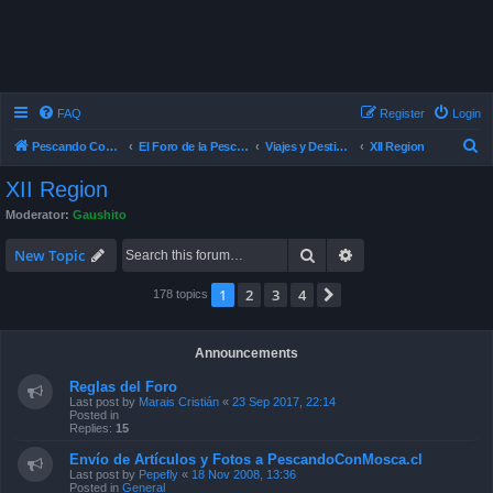
FAQ
Register
Login
S
Pescando Con Mosca
El Foro de la Pesca con Mosca en Chile
Viajes y Destinos de Pesca
XII Region
e
XII Region
a
Moderator:
Gaushito
r
Search
Advanced search
c
New Topic
h
1
2
3
4
Next
178 topics
Announcements
Reglas del Foro
Last post by
Marais Cristián
«
23 Sep 2017, 22:14
Posted in
Replies:
15
Envío de Artículos y Fotos a PescandoConMosca.cl
Last post by
Pepefly
«
18 Nov 2008, 13:36
Posted in
General