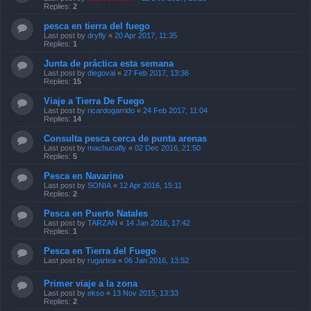
Replies:
2
pesca en tierra del fuego
Last post by
dryfly
«
20 Apr 2017, 11:35
Replies:
1
Junta de práctica esta semana
Last post by
diegoval
«
27 Feb 2017, 13:36
Replies:
15
Viaje a Tierra De Fuego
Last post by
ricardogarrido
«
24 Feb 2017, 11:04
Replies:
14
Consulta pesca cerca de punta arenas
Last post by
machucafly
«
02 Dec 2016, 21:50
Replies:
5
Pesca en Navarino
Last post by
SONIA
«
12 Apr 2016, 15:11
Replies:
2
Pesca en Puerto Natales
Last post by
TARZAN
«
14 Jan 2016, 17:42
Replies:
1
Pesca en Tierra del Fuego
Last post by
rugartea
«
06 Jan 2016, 13:52
Primer viaje a la zona
Last post by
ekso
«
13 Nov 2015, 13:33
Replies:
2