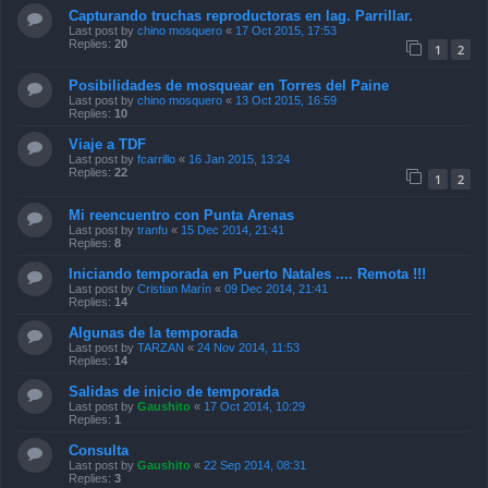
Capturando truchas reproductoras en lag. Parrillar.
Last post by
chino mosquero
«
17 Oct 2015, 17:53
Replies:
20
1
2
Posibilidades de mosquear en Torres del Paine
Last post by
chino mosquero
«
13 Oct 2015, 16:59
Replies:
10
Viaje a TDF
Last post by
fcarrillo
«
16 Jan 2015, 13:24
Replies:
22
1
2
Mi reencuentro con Punta Arenas
Last post by
tranfu
«
15 Dec 2014, 21:41
Replies:
8
Iniciando temporada en Puerto Natales .... Remota !!!
Last post by
Cristian Marín
«
09 Dec 2014, 21:41
Replies:
14
Algunas de la temporada
Last post by
TARZAN
«
24 Nov 2014, 11:53
Replies:
14
Salidas de inicio de temporada
Last post by
Gaushito
«
17 Oct 2014, 10:29
Replies:
1
Consulta
Last post by
Gaushito
«
22 Sep 2014, 08:31
Replies:
3