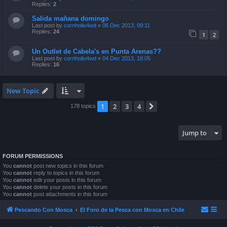
Replies:
2
Salida mañana domingo
Last post by
cornholio4wd
«
06 Dec 2013, 09:11
Replies:
24
1
2
Un Outlet de Cabela's en Punta Arenas??
Last post by
cornholio4wd
«
04 Dec 2013, 18:05
Replies:
16
New Topic
1
2
3
4
Next
178 topics
Jump to
FORUM PERMISSIONS
You
cannot
post new topics in this forum
You
cannot
reply to topics in this forum
You
cannot
edit your posts in this forum
You
cannot
delete your posts in this forum
You
cannot
post attachments in this forum
Pescando Con Mosca
El Foro de la Pesca con Mosca en Chile