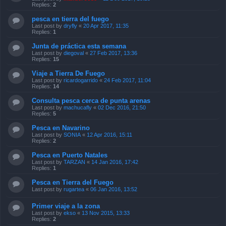
Replies:
2
pesca en tierra del fuego
Last post by
dryfly
«
20 Apr 2017, 11:35
Replies:
1
Junta de práctica esta semana
Last post by
diegoval
«
27 Feb 2017, 13:36
Replies:
15
Viaje a Tierra De Fuego
Last post by
ricardogarrido
«
24 Feb 2017, 11:04
Replies:
14
Consulta pesca cerca de punta arenas
Last post by
machucafly
«
02 Dec 2016, 21:50
Replies:
5
Pesca en Navarino
Last post by
SONIA
«
12 Apr 2016, 15:11
Replies:
2
Pesca en Puerto Natales
Last post by
TARZAN
«
14 Jan 2016, 17:42
Replies:
1
Pesca en Tierra del Fuego
Last post by
rugartea
«
06 Jan 2016, 13:52
Primer viaje a la zona
Last post by
ekso
«
13 Nov 2015, 13:33
Replies:
2