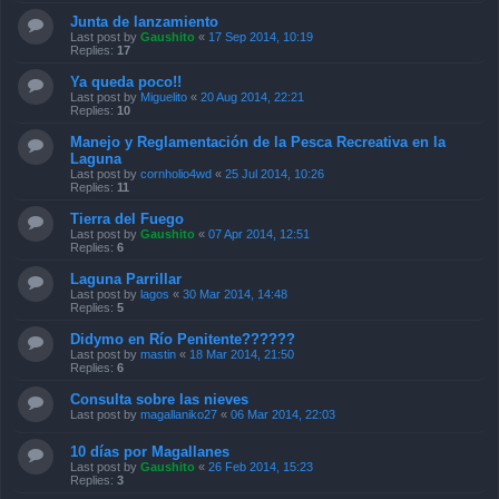
Junta de lanzamiento
Last post by
Gaushito
«
17 Sep 2014, 10:19
Replies:
17
Ya queda poco!!
Last post by
Miguelito
«
20 Aug 2014, 22:21
Replies:
10
Manejo y Reglamentación de la Pesca Recreativa en la
Laguna
Last post by
cornholio4wd
«
25 Jul 2014, 10:26
Replies:
11
Tierra del Fuego
Last post by
Gaushito
«
07 Apr 2014, 12:51
Replies:
6
Laguna Parrillar
Last post by
lagos
«
30 Mar 2014, 14:48
Replies:
5
Didymo en Río Penitente??????
Last post by
mastin
«
18 Mar 2014, 21:50
Replies:
6
Consulta sobre las nieves
Last post by
magallaniko27
«
06 Mar 2014, 22:03
10 días por Magallanes
Last post by
Gaushito
«
26 Feb 2014, 15:23
Replies:
3