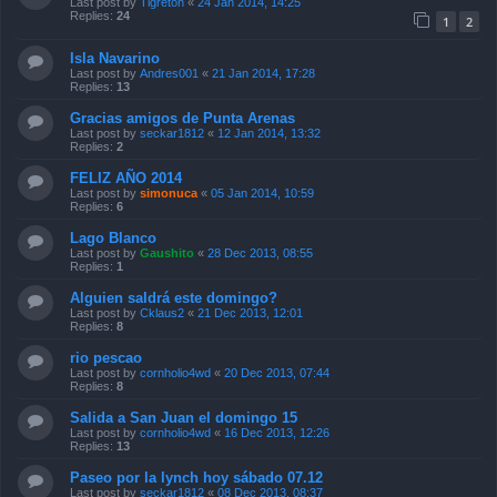
Last post by
Tigreton
«
24 Jan 2014, 14:25
Replies:
24
1
2
Isla Navarino
Last post by
Andres001
«
21 Jan 2014, 17:28
Replies:
13
Gracias amigos de Punta Arenas
Last post by
seckar1812
«
12 Jan 2014, 13:32
Replies:
2
FELIZ AÑO 2014
Last post by
simonuca
«
05 Jan 2014, 10:59
Replies:
6
Lago Blanco
Last post by
Gaushito
«
28 Dec 2013, 08:55
Replies:
1
Alguien saldrá este domingo?
Last post by
Cklaus2
«
21 Dec 2013, 12:01
Replies:
8
rio pescao
Last post by
cornholio4wd
«
20 Dec 2013, 07:44
Replies:
8
Salida a San Juan el domingo 15
Last post by
cornholio4wd
«
16 Dec 2013, 12:26
Replies:
13
Paseo por la lynch hoy sábado 07.12
Last post by
seckar1812
«
08 Dec 2013, 08:37