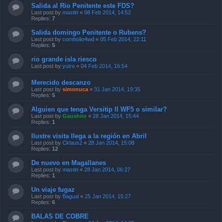
Salida al Rio Penitente este FDS?
Last post by
mastin
«
08 Feb 2014, 14:52
Replies:
7
Salida domingo Penitente o Rubens?
Last post by
cornholio4wd
«
05 Feb 2014, 22:11
Replies:
5
rio grande isla riesco
Last post by
yutro
«
04 Feb 2014, 16:54
Merecido descanzo
Last post by
simonuca
«
31 Jan 2014, 19:35
Replies:
5
Alguien que tenga Versitip II WF5 o similar?
Last post by
Gaushito
«
28 Jan 2014, 15:44
Replies:
1
Ilustre visita llega a la región en Abril
Last post by
Cklaus2
«
28 Jan 2014, 15:08
Replies:
12
De nuevo en Magallanes
Last post by
mastin
«
28 Jan 2014, 06:27
Replies:
1
Un viaje fugaz
Last post by
Bagual
«
25 Jan 2014, 15:27
Replies:
6
BALAS DE COBRE