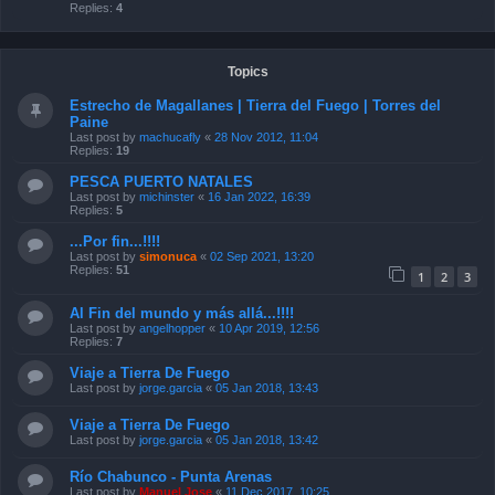
Replies:
4
Topics
Estrecho de Magallanes | Tierra del Fuego | Torres del
Paine
Last post by
machucafly
«
28 Nov 2012, 11:04
Replies:
19
PESCA PUERTO NATALES
Last post by
michinster
«
16 Jan 2022, 16:39
Replies:
5
...Por fin...!!!!
Last post by
simonuca
«
02 Sep 2021, 13:20
Replies:
51
1
2
3
Al Fin del mundo y más allá...!!!!
Last post by
angelhopper
«
10 Apr 2019, 12:56
Replies:
7
Viaje a Tierra De Fuego
Last post by
jorge.garcia
«
05 Jan 2018, 13:43
Viaje a Tierra De Fuego
Last post by
jorge.garcia
«
05 Jan 2018, 13:42
Río Chabunco - Punta Arenas
Last post by
Manuel Jose
«
11 Dec 2017, 10:25