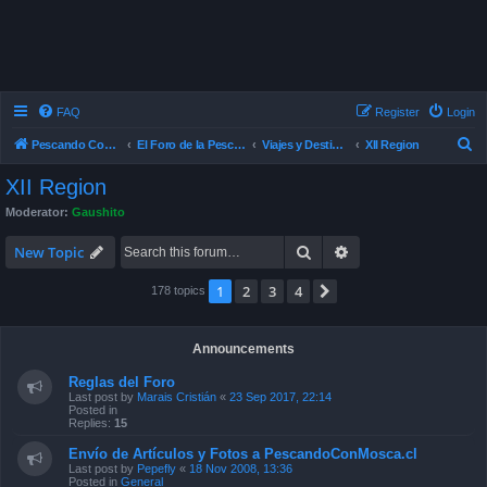
FAQ
Register
Login
S
Pescando Con Mosca
El Foro de la Pesca con Mosca en Chile
Viajes y Destinos de Pesca
XII Region
e
XII Region
a
Moderator:
Gaushito
r
Search
Advanced search
c
New Topic
h
1
2
3
4
Next
178 topics
Announcements
Reglas del Foro
Last post by
Marais Cristián
«
23 Sep 2017, 22:14
Posted in
Replies:
15
Envío de Artículos y Fotos a PescandoConMosca.cl
Last post by
Pepefly
«
18 Nov 2008, 13:36
Posted in
General