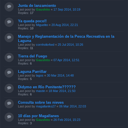
Junta de lanzamiento
Last post by
Gaushito
«
17 Sep 2014, 10:19
Replies:
17
Ya queda poco!!
Last post by
Miguelito
«
20 Aug 2014, 22:21
Replies:
10
Manejo y Reglamentación de la Pesca Recreativa en la
Laguna
Last post by
cornholio4wd
«
25 Jul 2014, 10:26
Replies:
11
Tierra del Fuego
Last post by
Gaushito
«
07 Apr 2014, 12:51
Replies:
6
Laguna Parrillar
Last post by
lagos
«
30 Mar 2014, 14:48
Replies:
5
Didymo en Río Penitente??????
Last post by
mastin
«
18 Mar 2014, 21:50
Replies:
6
Consulta sobre las nieves
Last post by
magallaniko27
«
06 Mar 2014, 22:03
10 días por Magallanes
Last post by
Gaushito
«
26 Feb 2014, 15:23
Replies:
3