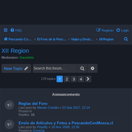
FAQ
Register
Login
S
Pescando Con Mosca
El Foro de la Pesca con Mosca en Chile
Viajes y Destinos de Pesca
XII Region
e
XII Region
a
Moderator:
Gaushito
r
Search
Advanced search
c
New Topic
h
1
2
3
4
Next
178 topics
Announcements
Reglas del Foro
Last post by
Marais Cristián
«
23 Sep 2017, 22:14
Posted in
Replies:
15
Envío de Artículos y Fotos a PescandoConMosca.cl
Last post by
Pepefly
«
18 Nov 2008, 13:36
Posted in
General