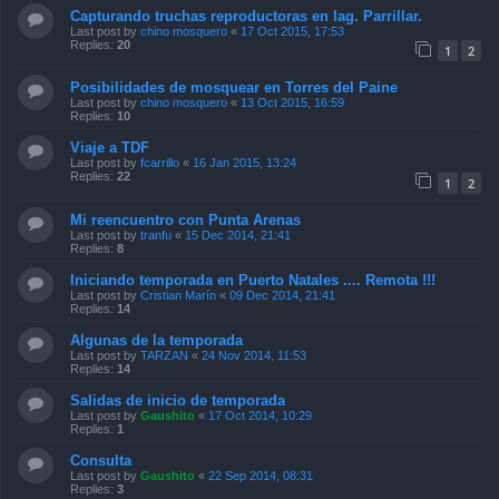
Capturando truchas reproductoras en lag. Parrillar.
Last post by
chino mosquero
«
17 Oct 2015, 17:53
Replies:
20
1
2
Posibilidades de mosquear en Torres del Paine
Last post by
chino mosquero
«
13 Oct 2015, 16:59
Replies:
10
Viaje a TDF
Last post by
fcarrillo
«
16 Jan 2015, 13:24
Replies:
22
1
2
Mi reencuentro con Punta Arenas
Last post by
tranfu
«
15 Dec 2014, 21:41
Replies:
8
Iniciando temporada en Puerto Natales .... Remota !!!
Last post by
Cristian Marín
«
09 Dec 2014, 21:41
Replies:
14
Algunas de la temporada
Last post by
TARZAN
«
24 Nov 2014, 11:53
Replies:
14
Salidas de inicio de temporada
Last post by
Gaushito
«
17 Oct 2014, 10:29
Replies:
1
Consulta
Last post by
Gaushito
«
22 Sep 2014, 08:31
Replies:
3