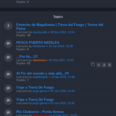
Replies:
4
Topics
Estrecho de Magallanes | Tierra del Fuego | Torres del
Paine
Last post by
machucafly
«
28 Nov 2012, 11:04
Replies:
19
PESCA PUERTO NATALES
Last post by
michinster
«
16 Jan 2022, 16:39
Replies:
5
...Por fin...!!!!
Last post by
simonuca
«
02 Sep 2021, 13:20
Replies:
51
1
2
3
Al Fin del mundo y más allá...!!!!
Last post by
angelhopper
«
10 Apr 2019, 12:56
Replies:
7
Viaje a Tierra De Fuego
Last post by
jorge.garcia
«
05 Jan 2018, 13:43
Viaje a Tierra De Fuego
Last post by
jorge.garcia
«
05 Jan 2018, 13:42
Río Chabunco - Punta Arenas
Last post by
Manuel Jose
«
11 Dec 2017, 10:25