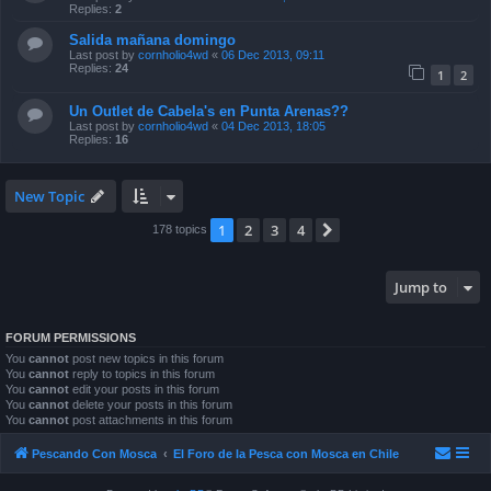
Replies:
2
Salida mañana domingo
Last post by
cornholio4wd
«
06 Dec 2013, 09:11
Replies:
24
1
2
Un Outlet de Cabela's en Punta Arenas??
Last post by
cornholio4wd
«
04 Dec 2013, 18:05
Replies:
16
New Topic
1
2
3
4
Next
178 topics
Jump to
FORUM PERMISSIONS
You
cannot
post new topics in this forum
You
cannot
reply to topics in this forum
You
cannot
edit your posts in this forum
You
cannot
delete your posts in this forum
You
cannot
post attachments in this forum
Pescando Con Mosca
El Foro de la Pesca con Mosca en Chile