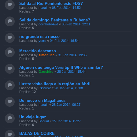
Salida al Rio Penitente este FDS?
Last post by
mastin
«
08 Feb 2014, 14:52
Replies:
7
Salida domingo Penitente o Rubens?
Last post by
cornholio4wd
«
05 Feb 2014, 22:11
Replies:
5
rio grande isla riesco
Last post by
yutro
«
04 Feb 2014, 16:54
Merecido descanzo
Last post by
simonuca
«
31 Jan 2014, 19:35
Replies:
5
Alguien que tenga Versitip II WF5 o similar?
Last post by
Gaushito
«
28 Jan 2014, 15:44
Replies:
1
Ilustre visita llega a la región en Abril
Last post by
Cklaus2
«
28 Jan 2014, 15:08
Replies:
12
De nuevo en Magallanes
Last post by
mastin
«
28 Jan 2014, 06:27
Replies:
1
Un viaje fugaz
Last post by
Bagual
«
25 Jan 2014, 15:27
Replies:
6
BALAS DE COBRE