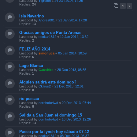
Last post by
Tigreton
«
24 Jan 2014, 14:25
Replies:
24
1
2
Isla Navarino
Last post by
Andres001
«
21 Jan 2014, 17:28
Replies:
13
Gracias amigos de Punta Arenas
Last post by
seckar1812
«
12 Jan 2014, 13:32
Replies:
2
FELIZ AÑO 2014
Last post by
simonuca
«
05 Jan 2014, 10:59
Replies:
6
Lago Blanco
Last post by
Gaushito
«
28 Dec 2013, 08:55
Replies:
1
Alguien saldrá este domingo?
Last post by
Cklaus2
«
21 Dec 2013, 12:01
Replies:
8
rio pescao
Last post by
cornholio4wd
«
20 Dec 2013, 07:44
Replies:
8
Salida a San Juan el domingo 15
Last post by
cornholio4wd
«
16 Dec 2013, 12:26
Replies:
13
Paseo por la lynch hoy sábado 07.12
Last post by
seckar1812
«
08 Dec 2013, 08:37