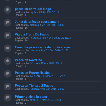
Replies:
2
pesca en tierra del fuego
Last post by
dryfly
«
20 Apr 2017, 11:35
Replies:
1
Junta de práctica esta semana
Last post by
diegoval
«
27 Feb 2017, 13:36
Replies:
15
Viaje a Tierra De Fuego
Last post by
ricardogarrido
«
24 Feb 2017, 11:04
Replies:
14
Consulta pesca cerca de punta arenas
Last post by
machucafly
«
02 Dec 2016, 21:50
Replies:
5
Pesca en Navarino
Last post by
SONIA
«
12 Apr 2016, 15:11
Replies:
2
Pesca en Puerto Natales
Last post by
TARZAN
«
14 Jan 2016, 17:42
Replies:
1
Pesca en Tierra del Fuego
Last post by
rugartea
«
06 Jan 2016, 13:52
Primer viaje a la zona
Last post by
ekso
«
13 Nov 2015, 13:33
Replies:
2