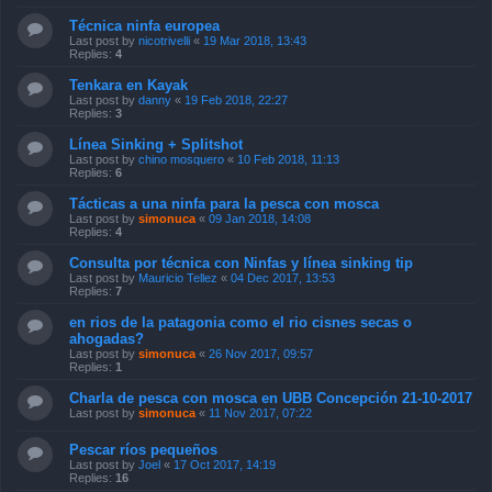
Técnica ninfa europea
Last post by
nicotrivelli
«
19 Mar 2018, 13:43
Replies:
4
Tenkara en Kayak
Last post by
danny
«
19 Feb 2018, 22:27
Replies:
3
Línea Sinking + Splitshot
Last post by
chino mosquero
«
10 Feb 2018, 11:13
Replies:
6
Tácticas a una ninfa para la pesca con mosca
Last post by
simonuca
«
09 Jan 2018, 14:08
Replies:
4
Consulta por técnica con Ninfas y línea sinking tip
Last post by
Mauricio Tellez
«
04 Dec 2017, 13:53
Replies:
7
en rios de la patagonia como el rio cisnes secas o
ahogadas?
Last post by
simonuca
«
26 Nov 2017, 09:57
Replies:
1
Charla de pesca con mosca en UBB Concepción 21-10-2017
Last post by
simonuca
«
11 Nov 2017, 07:22
Pescar ríos pequeños
Last post by
Joel
«
17 Oct 2017, 14:19
Replies:
16