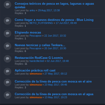
Consejos teóricos de pesca en lagos, lagunas o aguas
quietas
Last post by
anku
«
29 Aug 2017, 13:38
Replies:
3
Como llegar a nuevos destinos de pesca - Blue Lining
Last post by
BETO_FLYFISHING
«
17 Jul 2017, 09:49
Replies:
1
Eligiendo moscas
Last post by
Pescajose
«
22 Jun 2017, 10:32
Replies:
1
Nuevas tecnicas y cañas Tenkara...
Last post by
Pescajose
«
20 Jun 2017, 10:30
Replies:
6
Restauración RodCase G Loomis
Last post by
hardc0lic0o0
«
02 Jun 2017, 19:48
Replies:
11
Aplicación práctica roll cast
Last post by
simonuca
«
27 May 2017, 00:12
Corrección de la línea de pesca con mosca en el aire
Last post by
simonuca
«
23 May 2017, 09:46
Replies:
3
Corrección de la línea de pesca con mosca en el agua
Last post by
simonuca
«
13 May 2017, 19:23