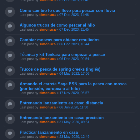
Last post by
simonuca
«
07 Dec 2023, 11:47
Como cambio lo que llevo para pescar con lluvia
Last post by
simonuca
«
07 Dec 2023, 11:46
Algunos trucos de como pescar al hilo
Last post by
simonuca
«
07 Dec 2023, 11:45
Cambiar moscas para obtener resultados
Last post by
simonuca
«
06 Dec 2023, 10:44
Técnica y kit Tenkara para empezar a pescar
Last post by
simonuca
«
06 Dec 2023, 09:54
Trucos de pesca de spring creeks (inglés)
Last post by
simonuca
«
04 May 2022, 17:06
Armando el carrete Sage ESN para la pesca con mosca
(por tensión, europea o al hilo)
Last post by
simonuca
«
17 Nov 2020, 06:57
Entrenando lanzamiento en casa: distancia
Last post by
simonuca
«
06 Jun 2020, 11:30
Entrenando lanzamiento en casa: precisión
Last post by
simonuca
«
31 May 2020, 09:51
Practicar lanzamiento en casa
Last post by
simonuca
«
23 May 2020, 12:49