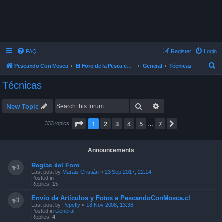
FAQ
Register
Login
S
Pescando Con Mosca
El Foro de la Pesca con Mosca en Chile
General
Técnicas
e
Técnicas
a
r
Search
Advanced search
New Topic
c
Page
1
of
7
1
2
3
4
5
7
Next
333 topics
…
h
Announcements
Reglas del Foro
Last post by
Marais Cristián
«
23 Sep 2017, 22:14
Posted in
Replies:
15
Envío de Artículos y Fotos a PescandoConMosca.cl
Last post by
Pepefly
«
18 Nov 2008, 13:36
Posted in
General
Replies:
4