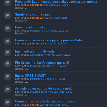
Reparando la puntera de una caña de pesca con mosca
Last post by
simonuca
«
08 Sep 2019, 15:34
Replies:
2
Single Spey con Skagit
Last post by
simonuca
«
20 Jun 2019, 13:35
Replies:
9
French coil indicator
Last post by
Mustang79
«
03 Jun 2019, 22:15
Replies:
1
Como montar un carrete para la pesca al hilo
Last post by
simonuca
«
04 Apr 2019, 21:44
buen artículo light fly rods
Last post by
angelhopper
«
05 Mar 2019, 13:02
Rio Cristalino: La Venganza (parte 3)
Last post by
ftrewhela
«
01 Mar 2019, 07:28
Replies:
16
líneas OPST SKAGIT
Last post by
Miguelito
«
21 Jan 2019, 08:31
Replies:
11
Armado de un equipo de pesca a ninfa
Last post by
Mauricio Tellez
«
02 Jan 2019, 12:41
Replies:
2
Como armar la caña de pesca con mosca
Last post by
simonuca
«
23 May 2018, 19:19