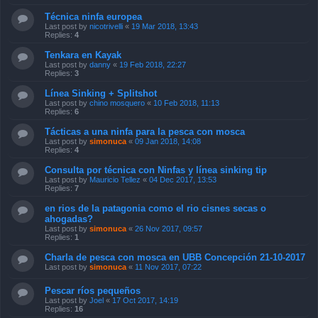
Técnica ninfa europea
Last post by
nicotrivelli
«
19 Mar 2018, 13:43
Replies:
4
Tenkara en Kayak
Last post by
danny
«
19 Feb 2018, 22:27
Replies:
3
Línea Sinking + Splitshot
Last post by
chino mosquero
«
10 Feb 2018, 11:13
Replies:
6
Tácticas a una ninfa para la pesca con mosca
Last post by
simonuca
«
09 Jan 2018, 14:08
Replies:
4
Consulta por técnica con Ninfas y línea sinking tip
Last post by
Mauricio Tellez
«
04 Dec 2017, 13:53
Replies:
7
en rios de la patagonia como el rio cisnes secas o
ahogadas?
Last post by
simonuca
«
26 Nov 2017, 09:57
Replies:
1
Charla de pesca con mosca en UBB Concepción 21-10-2017
Last post by
simonuca
«
11 Nov 2017, 07:22
Pescar ríos pequeños
Last post by
Joel
«
17 Oct 2017, 14:19
Replies:
16