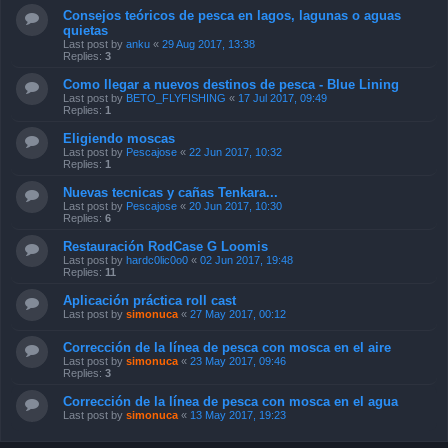
Consejos teóricos de pesca en lagos, lagunas o aguas
quietas
Last post by
anku
«
29 Aug 2017, 13:38
Replies:
3
Como llegar a nuevos destinos de pesca - Blue Lining
Last post by
BETO_FLYFISHING
«
17 Jul 2017, 09:49
Replies:
1
Eligiendo moscas
Last post by
Pescajose
«
22 Jun 2017, 10:32
Replies:
1
Nuevas tecnicas y cañas Tenkara...
Last post by
Pescajose
«
20 Jun 2017, 10:30
Replies:
6
Restauración RodCase G Loomis
Last post by
hardc0lic0o0
«
02 Jun 2017, 19:48
Replies:
11
Aplicación práctica roll cast
Last post by
simonuca
«
27 May 2017, 00:12
Corrección de la línea de pesca con mosca en el aire
Last post by
simonuca
«
23 May 2017, 09:46
Replies:
3
Corrección de la línea de pesca con mosca en el agua
Last post by
simonuca
«
13 May 2017, 19:23