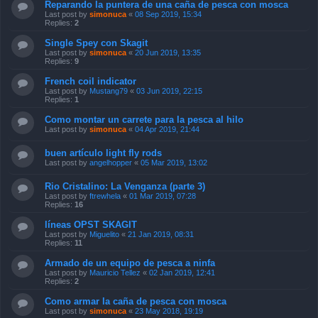
Reparando la puntera de una caña de pesca con mosca
Last post by
simonuca
«
08 Sep 2019, 15:34
Replies:
2
Single Spey con Skagit
Last post by
simonuca
«
20 Jun 2019, 13:35
Replies:
9
French coil indicator
Last post by
Mustang79
«
03 Jun 2019, 22:15
Replies:
1
Como montar un carrete para la pesca al hilo
Last post by
simonuca
«
04 Apr 2019, 21:44
buen artículo light fly rods
Last post by
angelhopper
«
05 Mar 2019, 13:02
Rio Cristalino: La Venganza (parte 3)
Last post by
ftrewhela
«
01 Mar 2019, 07:28
Replies:
16
líneas OPST SKAGIT
Last post by
Miguelito
«
21 Jan 2019, 08:31
Replies:
11
Armado de un equipo de pesca a ninfa
Last post by
Mauricio Tellez
«
02 Jan 2019, 12:41
Replies:
2
Como armar la caña de pesca con mosca
Last post by
simonuca
«
23 May 2018, 19:19