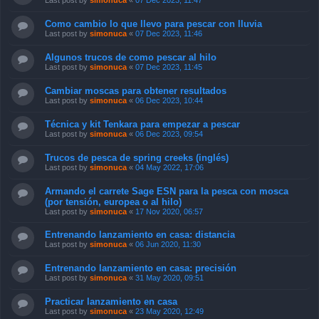
Last post by
simonuca
«
07 Dec 2023, 11:47
Como cambio lo que llevo para pescar con lluvia
Last post by
simonuca
«
07 Dec 2023, 11:46
Algunos trucos de como pescar al hilo
Last post by
simonuca
«
07 Dec 2023, 11:45
Cambiar moscas para obtener resultados
Last post by
simonuca
«
06 Dec 2023, 10:44
Técnica y kit Tenkara para empezar a pescar
Last post by
simonuca
«
06 Dec 2023, 09:54
Trucos de pesca de spring creeks (inglés)
Last post by
simonuca
«
04 May 2022, 17:06
Armando el carrete Sage ESN para la pesca con mosca
(por tensión, europea o al hilo)
Last post by
simonuca
«
17 Nov 2020, 06:57
Entrenando lanzamiento en casa: distancia
Last post by
simonuca
«
06 Jun 2020, 11:30
Entrenando lanzamiento en casa: precisión
Last post by
simonuca
«
31 May 2020, 09:51
Practicar lanzamiento en casa
Last post by
simonuca
«
23 May 2020, 12:49