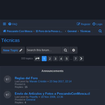
FAQ
Register
Login
S
Pescando Con Mosca
El Foro de la Pesca con Mosca en Chile
General
Técnicas
e
Técnicas
a
r
Search
Advanced search
New Topic
c
Page
1
of
7
1
2
3
4
5
7
Next
333 topics
…
h
Announcements
Reglas del Foro
Last post by
Marais Cristián
«
23 Sep 2017, 22:14
Posted in
Replies:
15
Envío de Artículos y Fotos a PescandoConMosca.cl
Last post by
Pepefly
«
18 Nov 2008, 13:36
Posted in
General
Replies:
4