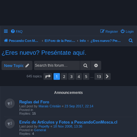
FAQ
Register
Login
S
Pescando Con Mosca
El Foro de la Pesca con Mosca en Chile
Info
¿Eres nuevo? Preséntate aquí.
e
¿Eres nuevo? Preséntate aquí.
a
r
Search
Advanced search
New Topic
c
Page
1
of
13
1
2
3
4
5
13
Next
645 topics
…
h
Announcements
Reglas del Foro
Last post by
Marais Cristián
«
23 Sep 2017, 22:14
Posted in
Replies:
15
Envío de Artículos y Fotos a PescandoConMosca.cl
Last post by
Pepefly
«
18 Nov 2008, 13:36
Posted in
General
Replies:
4