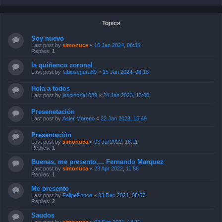
Topics
Soy nuevo
Last post by
simonuca
«
16 Jan 2024, 06:35
Replies:
1
la quiñenco coronel
Last post by
fabiosegura89
«
15 Jan 2024, 08:18
Hola a todos
Last post by
jespinoza1089
«
24 Jan 2023, 13:00
Presenetación
Last post by
Asier Moreno
«
22 Jan 2023, 15:49
Presentación
Last post by
simonuca
«
03 Jul 2022, 18:11
Replies:
1
Buenas, me presento,... Fernando Marquez
Last post by
simonuca
«
23 Apr 2022, 11:56
Replies:
1
Me presento
Last post by
FelipePonce
«
03 Dec 2021, 08:57
Replies:
2
Saudos