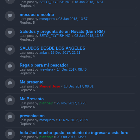
Last post by
BETO_FLYFISHING
«
18 Jan 2018, 16:51
Replies:
4
mosquero neofito
Last post by
mosquero
«
08 Jan 2018, 13:57
Replies:
5
Saludos y pregunta de un Novato (Buin RM)
Last post by
BETO_FLYFISHING
«
08 Jan 2018, 13:33
Replies:
3
SALUDOS DESDE LOS ANGELES
Last post by
anku
«
19 Dec 2017, 21:21
Replies:
4
Regalo para mi pescador
Last post by
ftrewhela
«
14 Dec 2017, 08:46
Replies:
6
Me presento
Last post by
Manuel Jose
«
13 Dec 2017, 08:31
Replies:
6
Me Presento
Last post by
planosjr
«
29 Nov 2017, 13:25
Replies:
4
presentacion
Last post by
mosquero
«
12 Nov 2017, 20:59
Replies:
4
hola Joel mucho gusto, contento de ingresar a este foro
Last post by
planosjr
«
20 Oct 2017, 13:29