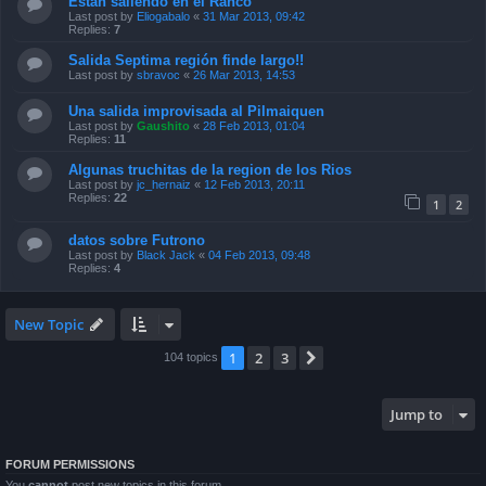
Están saliendo en el Ranco
Last post by
Eliogabalo
«
31 Mar 2013, 09:42
Replies:
7
Salida Septima región finde largo!!
Last post by
sbravoc
«
26 Mar 2013, 14:53
Una salida improvisada al Pilmaiquen
Last post by
Gaushito
«
28 Feb 2013, 01:04
Replies:
11
Algunas truchitas de la region de los Rios
Last post by
jc_hernaiz
«
12 Feb 2013, 20:11
Replies:
22
1
2
datos sobre Futrono
Last post by
Black Jack
«
04 Feb 2013, 09:48
Replies:
4
New Topic
1
2
3
Next
104 topics
Jump to
FORUM PERMISSIONS
You
cannot
post new topics in this forum