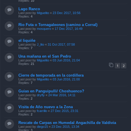
Replies:
10
Lago Ranco
Last post by
Miguelito
«
23 Dec 2017, 10:56
Replies:
4
Rio Futa o Tornagaleones (camino a Corral)
Last post by
mosquero
«
17 Dec 2017, 16:49
Replies:
4
el liquiñe
Last post by
J_lito
«
31 Oct 2017, 07:58
Replies:
7
Una mañana en el San Pedro
Last post by
Miguelito
«
03 Jun 2016, 21:04
Replies:
21
1
2
Cierre de temporada en la cordillera
Last post by
Miguelito
«
03 Jun 2016, 21:00
Replies:
7
Guias en Panguipulli/ Choshuenco?
Last post by
dryfly
«
24 Mar 2016, 14:11
Replies:
2
Visita de Año nuevo a la Zona
Last post by
fcarrillo
«
27 Dec 2015, 23:31
Replies:
2
Rescate de Carpas en Humedal Angachilla de Valdivia
Last post by
diego15
«
23 Dec 2015, 13:34
Replies:
3