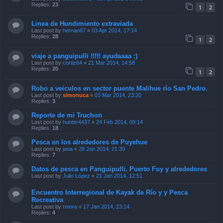
Replies:
23
1
2
Linea de Hundimiento extraviada
Last post by
hernan67
«
03 Apr 2014, 17:14
Replies:
28
1
2
viaje a panguipulli !!!!! ayudaaaa :)
Last post by
cortiz64
«
21 Mar 2014, 14:58
Replies:
20
1
2
Robo a veiculos en sector puente Malihue río San Pedro.
Last post by
simonuca
«
03 Mar 2014, 23:20
Replies:
3
Reporte de mi Truchon
Last post by
hunter4437
«
24 Feb 2014, 09:14
Replies:
18
Pesca en los alrededores de Puyehue
Last post by
jaoa
«
28 Jan 2014, 21:30
Replies:
7
Datos de pesca en Panguipulli, Puerto Fuy y alrededores
Last post by
Julio López
«
21 Jan 2014, 12:51
Encuentro Interregional de Kayak de Río y y Pesca
Recreativa
Last post by
rmora
«
17 Jan 2014, 23:14
Replies:
4