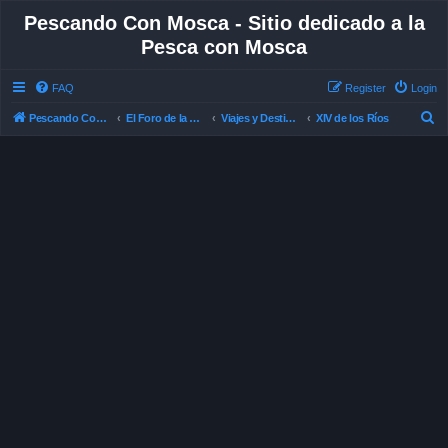
Pescando Con Mosca - Sitio dedicado a la
Pesca con Mosca
FAQ
Register
Login
S
Pescando Con Mosca
El Foro de la Pesca con Mosca en Chile
Viajes y Destinos de Pesca
XIV de los Ríos
e
a
r
c
h