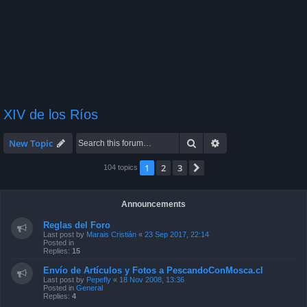
XIV de los Ríos
Search
Advanced search
New Topic
1
2
3
Next
104 topics
Announcements
Reglas del Foro
Last post by
Marais Cristián
«
23 Sep 2017, 22:14
Posted in
Replies:
15
Envío de Artículos y Fotos a PescandoConMosca.cl
Last post by
Pepefly
«
18 Nov 2008, 13:36
Posted in
General
Replies:
4