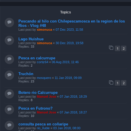
Topics
Pescando al hilo con Chilepescamosca en la region de los
Rios - Vlog #48
Last post by
simonuca
«
07 Dec 2023, 11:58
Lago Huishue
Last post by
simonuca
«
30 Dec 2019, 19:58
Replies:
33
1
2
Pesca en calcurrupe
Last post by
cortiz64
«
06 Aug 2019, 11:46
Replies:
2
Truchón
Last post by
mosquero
«
11 Jan 2018, 09:09
Replies:
23
1
2
Botero rio Calcurrupe
Last post by
Manuel Jose
«
07 Jan 2018, 18:29
Replies:
8
Pesca en Futrono?
Last post by
Manuel Jose
«
07 Jan 2018, 18:27
Replies:
10
consulta pesca en coñaripe
Last post by
rio_ñuble
«
03 Jan 2018, 08:00