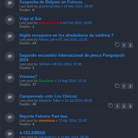
Sospecha de Didymo en Futrono.
Last post by
greenmachine
«
19 Mar 2015, 09:05
Replies:
6
Viaje al Sur
Last post by
Manuel Jose
«
04 Feb 2015, 18:05
Replies:
1
Algún mosquero en los alrededores de valdivia ?
Last post by
Nacho_bel
«
07 Jan 2015, 22:25
Replies:
24
1
2
Segundo encuentro Internacional de pesca Panguipulli
2014
Last post by
SONIA
«
08 Oct 2014, 07:45
Replies:
3
Visones?
Last post by
Gaushito
«
14 Aug 2014, 15:16
Replies:
37
1
2
Campeonato coto Los Chilcos
Last post by
Mauricio Tellez
«
24 Jul 2014, 09:08
Replies:
40
1
2
3
Reporte Febrero Part two.
Last post by
simonuca
«
23 Apr 2014, 22:43
Replies:
4
A CELEBRAR
Last post by
eafuentesr1
«
10 Apr 2014, 08:08