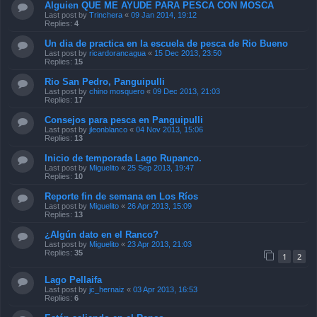
Alguien QUE ME AYUDE PARA PESCA CON MOSCA
Last post by
Trinchera
«
09 Jan 2014, 19:12
Replies:
4
Un dia de practica en la escuela de pesca de Rio Bueno
Last post by
ricardorancagua
«
15 Dec 2013, 23:50
Replies:
15
Rio San Pedro, Panguipulli
Last post by
chino mosquero
«
09 Dec 2013, 21:03
Replies:
17
Consejos para pesca en Panguipulli
Last post by
jleonblanco
«
04 Nov 2013, 15:06
Replies:
13
Inicio de temporada Lago Rupanco.
Last post by
Miguelito
«
25 Sep 2013, 19:47
Replies:
10
Reporte fin de semana en Los Ríos
Last post by
Miguelito
«
26 Apr 2013, 15:09
Replies:
13
¿Algún dato en el Ranco?
Last post by
Miguelito
«
23 Apr 2013, 21:03
Replies:
35
1
2
Lago Pellaifa
Last post by
jc_hernaiz
«
03 Apr 2013, 16:53
Replies:
6