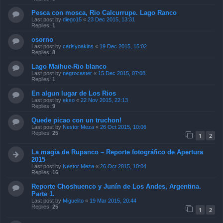
Pesca con mosca, Rio Calcurrupe. Lago Ranco
Last post by
diego15
«
23 Dec 2015, 13:31
Replies:
1
osorno
Last post by
carlsyoakins
«
19 Dec 2015, 15:02
Replies:
8
Lago Maihue-Rio blanco
Last post by
negrocaster
«
15 Dec 2015, 07:08
Replies:
1
En algun lugar de Los Rios
Last post by
ekso
«
22 Nov 2015, 22:13
Replies:
9
Quede picao con un truchon!
Last post by
Nestor Meza
«
26 Oct 2015, 10:06
Replies:
25
1
2
La magia de Rupanco – Reporte fotográfico de Apertura
2015
Last post by
Nestor Meza
«
26 Oct 2015, 10:04
Replies:
16
Reporte Choshuenco y Junín de Los Andes, Argentina.
Parte 1.
Last post by
Miguelito
«
19 Mar 2015, 20:44
Replies:
25
1
2