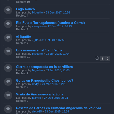
Replies:
10
Lago Ranco
Last post by
Miguelito
«
23 Dec 2017, 10:56
Replies:
4
Rio Futa o Tornagaleones (camino a Corral)
Last post by
mosquero
«
17 Dec 2017, 16:49
Replies:
4
el liquiñe
Last post by
J_lito
«
31 Oct 2017, 07:58
Replies:
7
Una mañana en el San Pedro
Last post by
Miguelito
«
03 Jun 2016, 21:04
Replies:
21
1
2
Cierre de temporada en la cordillera
Last post by
Miguelito
«
03 Jun 2016, 21:00
Replies:
7
Guias en Panguipulli/ Choshuenco?
Last post by
dryfly
«
24 Mar 2016, 14:11
Replies:
2
Visita de Año nuevo a la Zona
Last post by
fcarrillo
«
27 Dec 2015, 23:31
Replies:
2
Rescate de Carpas en Humedal Angachilla de Valdivia
Last post by
diego15
«
23 Dec 2015, 13:34