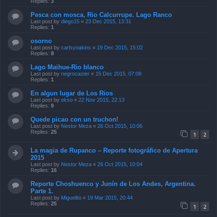
Replies:
3
Pesca con mosca, Rio Calcurrupe. Lago Ranco
Last post by
diego15
«
23 Dec 2015, 13:31
Replies:
1
osorno
Last post by
carlsyoakins
«
19 Dec 2015, 15:02
Replies:
8
Lago Maihue-Rio blanco
Last post by
negrocaster
«
15 Dec 2015, 07:08
Replies:
1
En algun lugar de Los Rios
Last post by
ekso
«
22 Nov 2015, 22:13
Replies:
9
Quede picao con un truchon!
Last post by
Nestor Meza
«
26 Oct 2015, 10:06
Replies:
25
1
2
La magia de Rupanco – Reporte fotográfico de Apertura
2015
Last post by
Nestor Meza
«
26 Oct 2015, 10:04
Replies:
16
Reporte Choshuenco y Junín de Los Andes, Argentina.
Parte 1.
Last post by
Miguelito
«
19 Mar 2015, 20:44
Replies:
25
1
2