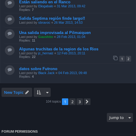
Están saliendo en el Ranco
Last post by
Eliogabalo
«
31 Mar 2013, 09:42
Replies:
7
Salida Septima región finde largo!!
Last post by
sbravoc
«
26 Mar 2013, 14:53
Una salida improvisada al Pilmaiquen
Last post by
Gaushito
«
28 Feb 2013, 01:04
Replies:
11
Algunas truchitas de la region de los Rios
Last post by
jc_hernaiz
«
12 Feb 2013, 20:11
Replies:
22
1
2
datos sobre Futrono
Last post by
Black Jack
«
04 Feb 2013, 09:48
Replies:
4
New Topic
1
2
3
Next
104 topics
Jump to
FORUM PERMISSIONS