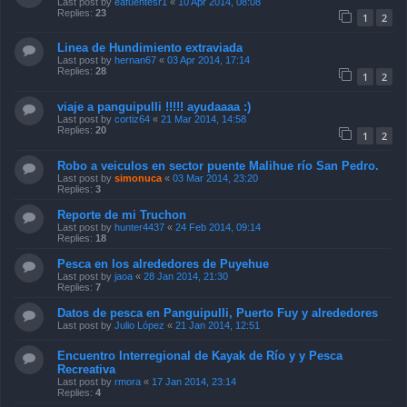
Last post by
eafuentesr1
«
10 Apr 2014, 08:08
Replies:
23
1
2
Linea de Hundimiento extraviada
Last post by
hernan67
«
03 Apr 2014, 17:14
Replies:
28
1
2
viaje a panguipulli !!!!! ayudaaaa :)
Last post by
cortiz64
«
21 Mar 2014, 14:58
Replies:
20
1
2
Robo a veiculos en sector puente Malihue río San Pedro.
Last post by
simonuca
«
03 Mar 2014, 23:20
Replies:
3
Reporte de mi Truchon
Last post by
hunter4437
«
24 Feb 2014, 09:14
Replies:
18
Pesca en los alrededores de Puyehue
Last post by
jaoa
«
28 Jan 2014, 21:30
Replies:
7
Datos de pesca en Panguipulli, Puerto Fuy y alrededores
Last post by
Julio López
«
21 Jan 2014, 12:51
Encuentro Interregional de Kayak de Río y y Pesca
Recreativa
Last post by
rmora
«
17 Jan 2014, 23:14
Replies:
4