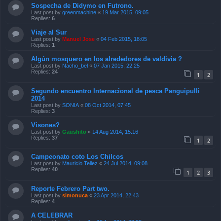
Sospecha de Didymo en Futrono.
Last post by
greenmachine
«
19 Mar 2015, 09:05
Replies:
6
Viaje al Sur
Last post by
Manuel Jose
«
04 Feb 2015, 18:05
Replies:
1
Algún mosquero en los alrededores de valdivia ?
Last post by
Nacho_bel
«
07 Jan 2015, 22:25
Replies:
24
1
2
Segundo encuentro Internacional de pesca Panguipulli
2014
Last post by
SONIA
«
08 Oct 2014, 07:45
Replies:
3
Visones?
Last post by
Gaushito
«
14 Aug 2014, 15:16
Replies:
37
1
2
Campeonato coto Los Chilcos
Last post by
Mauricio Tellez
«
24 Jul 2014, 09:08
Replies:
40
1
2
3
Reporte Febrero Part two.
Last post by
simonuca
«
23 Apr 2014, 22:43
Replies:
4
A CELEBRAR