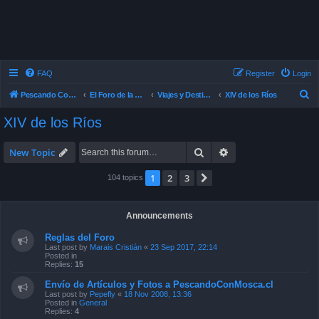
FAQ
Register
Login
S
Pescando Con Mosca
El Foro de la Pesca con Mosca en Chile
Viajes y Destinos de Pesca
XIV de los Ríos
e
XIV de los Ríos
a
r
Search
Advanced search
New Topic
c
1
2
3
Next
104 topics
h
Announcements
Reglas del Foro
Last post by
Marais Cristián
«
23 Sep 2017, 22:14
Posted in
Replies:
15
Envío de Artículos y Fotos a PescandoConMosca.cl
Last post by
Pepefly
«
18 Nov 2008, 13:36
Posted in
General
Replies:
4