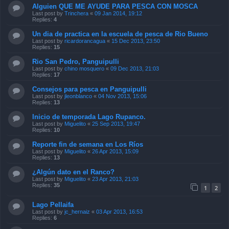
Alguien QUE ME AYUDE PARA PESCA CON MOSCA
Last post by
Trinchera
«
09 Jan 2014, 19:12
Replies:
4
Un dia de practica en la escuela de pesca de Rio Bueno
Last post by
ricardorancagua
«
15 Dec 2013, 23:50
Replies:
15
Rio San Pedro, Panguipulli
Last post by
chino mosquero
«
09 Dec 2013, 21:03
Replies:
17
Consejos para pesca en Panguipulli
Last post by
jleonblanco
«
04 Nov 2013, 15:06
Replies:
13
Inicio de temporada Lago Rupanco.
Last post by
Miguelito
«
25 Sep 2013, 19:47
Replies:
10
Reporte fin de semana en Los Ríos
Last post by
Miguelito
«
26 Apr 2013, 15:09
Replies:
13
¿Algún dato en el Ranco?
Last post by
Miguelito
«
23 Apr 2013, 21:03
Replies:
35
1
2
Lago Pellaifa
Last post by
jc_hernaiz
«
03 Apr 2013, 16:53
Replies:
6