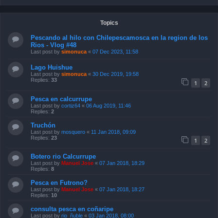
Topics
Pescando al hilo con Chilepescamosca en la region de los
Rios - Vlog #48
Last post by
simonuca
«
07 Dec 2023, 11:58
Lago Huishue
Last post by
simonuca
«
30 Dec 2019, 19:58
Replies:
33
1
2
Pesca en calcurrupe
Last post by
cortiz64
«
06 Aug 2019, 11:46
Replies:
2
Truchón
Last post by
mosquero
«
11 Jan 2018, 09:09
Replies:
23
1
2
Botero rio Calcurrupe
Last post by
Manuel Jose
«
07 Jan 2018, 18:29
Replies:
8
Pesca en Futrono?
Last post by
Manuel Jose
«
07 Jan 2018, 18:27
Replies:
10
consulta pesca en coñaripe
Last post by
rio_ñuble
«
03 Jan 2018, 08:00