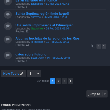
Están saliendo en el Ranco
Last post by
Eliogabalo
«
31 Mar 2013, 09:42
Replies:
7
Salida Septima región finde largo!!
Last post by
sbravoc
«
26 Mar 2013, 14:53
Una salida improvisada al Pilmaiquen
Last post by
Gaushito
«
28 Feb 2013, 01:04
Replies:
11
Algunas truchitas de la region de los Rios
Last post by
jc_hernaiz
«
12 Feb 2013, 20:11
Replies:
22
1
2
datos sobre Futrono
Last post by
Black Jack
«
04 Feb 2013, 09:48
Replies:
4
New Topic
1
2
3
Next
104 topics
Jump to
FORUM PERMISSIONS
You
cannot
post new topics in this forum