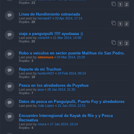
Replies:
23
1
2
Linea de Hundimiento extraviada
Last post by
hernan67
«
03 Apr 2014, 17:14
Replies:
28
1
2
viaje a panguipulli !!!!! ayudaaaa :)
Last post by
cortiz64
«
21 Mar 2014, 14:58
Replies:
20
1
2
Robo a veiculos en sector puente Malihue río San Pedro.
Last post by
simonuca
«
03 Mar 2014, 23:20
Replies:
3
Reporte de mi Truchon
Last post by
hunter4437
«
24 Feb 2014, 09:14
Replies:
18
Pesca en los alrededores de Puyehue
Last post by
jaoa
«
28 Jan 2014, 21:30
Replies:
7
Datos de pesca en Panguipulli, Puerto Fuy y alrededores
Last post by
Julio López
«
21 Jan 2014, 12:51
Encuentro Interregional de Kayak de Río y y Pesca
Recreativa
Last post by
rmora
«
17 Jan 2014, 23:14
Replies:
4