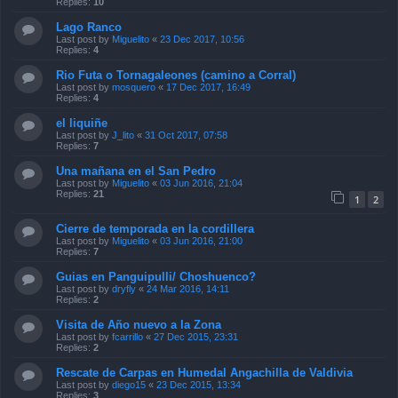
Replies:
10
Lago Ranco
Last post by
Miguelito
«
23 Dec 2017, 10:56
Replies:
4
Rio Futa o Tornagaleones (camino a Corral)
Last post by
mosquero
«
17 Dec 2017, 16:49
Replies:
4
el liquiñe
Last post by
J_lito
«
31 Oct 2017, 07:58
Replies:
7
Una mañana en el San Pedro
Last post by
Miguelito
«
03 Jun 2016, 21:04
Replies:
21
1
2
Cierre de temporada en la cordillera
Last post by
Miguelito
«
03 Jun 2016, 21:00
Replies:
7
Guias en Panguipulli/ Choshuenco?
Last post by
dryfly
«
24 Mar 2016, 14:11
Replies:
2
Visita de Año nuevo a la Zona
Last post by
fcarrillo
«
27 Dec 2015, 23:31
Replies:
2
Rescate de Carpas en Humedal Angachilla de Valdivia
Last post by
diego15
«
23 Dec 2015, 13:34
Replies:
3