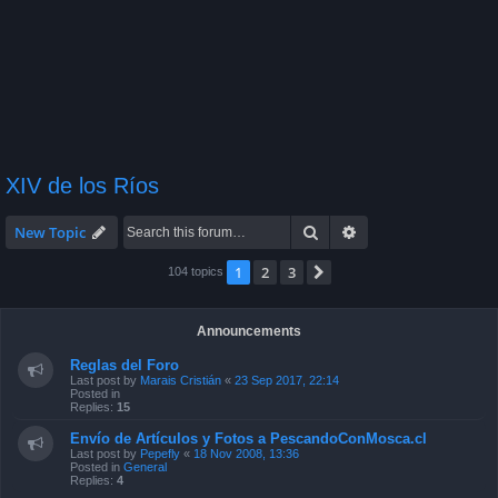
XIV de los Ríos
Search
Advanced search
New Topic
1
2
3
Next
104 topics
Announcements
Reglas del Foro
Last post by
Marais Cristián
«
23 Sep 2017, 22:14
Posted in
Replies:
15
Envío de Artículos y Fotos a PescandoConMosca.cl
Last post by
Pepefly
«
18 Nov 2008, 13:36
Posted in
General
Replies:
4