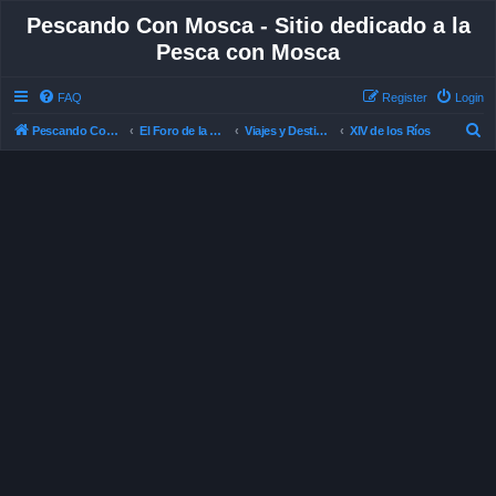
Pescando Con Mosca - Sitio dedicado a la
Pesca con Mosca
FAQ
Register
Login
S
Pescando Con Mosca
El Foro de la Pesca con Mosca en Chile
Viajes y Destinos de Pesca
XIV de los Ríos
e
a
r
c
h