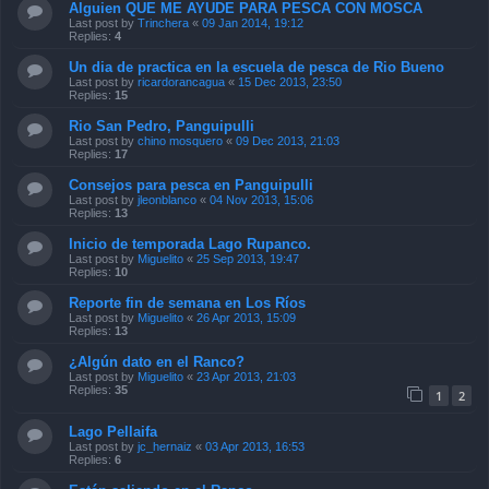
Alguien QUE ME AYUDE PARA PESCA CON MOSCA
Last post by
Trinchera
«
09 Jan 2014, 19:12
Replies:
4
Un dia de practica en la escuela de pesca de Rio Bueno
Last post by
ricardorancagua
«
15 Dec 2013, 23:50
Replies:
15
Rio San Pedro, Panguipulli
Last post by
chino mosquero
«
09 Dec 2013, 21:03
Replies:
17
Consejos para pesca en Panguipulli
Last post by
jleonblanco
«
04 Nov 2013, 15:06
Replies:
13
Inicio de temporada Lago Rupanco.
Last post by
Miguelito
«
25 Sep 2013, 19:47
Replies:
10
Reporte fin de semana en Los Ríos
Last post by
Miguelito
«
26 Apr 2013, 15:09
Replies:
13
¿Algún dato en el Ranco?
Last post by
Miguelito
«
23 Apr 2013, 21:03
Replies:
35
1
2
Lago Pellaifa
Last post by
jc_hernaiz
«
03 Apr 2013, 16:53
Replies:
6