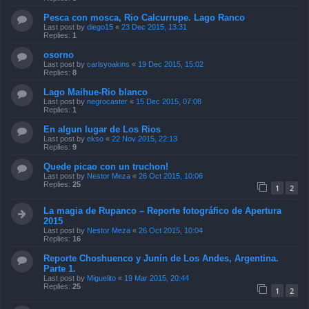
Pesca con mosca, Rio Calcurrupe. Lago Ranco
Last post by
diego15
«
23 Dec 2015, 13:31
Replies:
1
osorno
Last post by
carlsyoakins
«
19 Dec 2015, 15:02
Replies:
8
Lago Maihue-Rio blanco
Last post by
negrocaster
«
15 Dec 2015, 07:08
Replies:
1
En algun lugar de Los Rios
Last post by
ekso
«
22 Nov 2015, 22:13
Replies:
9
Quede picao con un truchon!
Last post by
Nestor Meza
«
26 Oct 2015, 10:06
Replies:
25
1
2
La magia de Rupanco – Reporte fotográfico de Apertura
2015
Last post by
Nestor Meza
«
26 Oct 2015, 10:04
Replies:
16
Reporte Choshuenco y Junín de Los Andes, Argentina.
Parte 1.
Last post by
Miguelito
«
19 Mar 2015, 20:44
Replies:
25
1
2