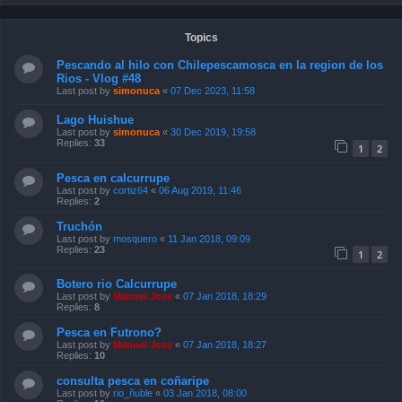
Topics
Pescando al hilo con Chilepescamosca en la region de los
Rios - Vlog #48
Last post by
simonuca
«
07 Dec 2023, 11:58
Lago Huishue
Last post by
simonuca
«
30 Dec 2019, 19:58
Replies:
33
1
2
Pesca en calcurrupe
Last post by
cortiz64
«
06 Aug 2019, 11:46
Replies:
2
Truchón
Last post by
mosquero
«
11 Jan 2018, 09:09
Replies:
23
1
2
Botero rio Calcurrupe
Last post by
Manuel Jose
«
07 Jan 2018, 18:29
Replies:
8
Pesca en Futrono?
Last post by
Manuel Jose
«
07 Jan 2018, 18:27
Replies:
10
consulta pesca en coñaripe
Last post by
rio_ñuble
«
03 Jan 2018, 08:00