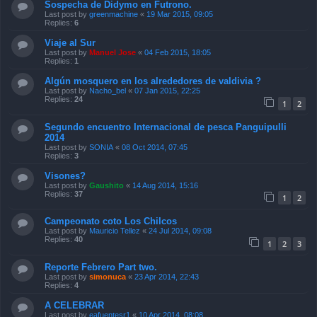
Sospecha de Didymo en Futrono.
Last post by
greenmachine
«
19 Mar 2015, 09:05
Replies:
6
Viaje al Sur
Last post by
Manuel Jose
«
04 Feb 2015, 18:05
Replies:
1
Algún mosquero en los alrededores de valdivia ?
Last post by
Nacho_bel
«
07 Jan 2015, 22:25
Replies:
24
1
2
Segundo encuentro Internacional de pesca Panguipulli
2014
Last post by
SONIA
«
08 Oct 2014, 07:45
Replies:
3
Visones?
Last post by
Gaushito
«
14 Aug 2014, 15:16
Replies:
37
1
2
Campeonato coto Los Chilcos
Last post by
Mauricio Tellez
«
24 Jul 2014, 09:08
Replies:
40
1
2
3
Reporte Febrero Part two.
Last post by
simonuca
«
23 Apr 2014, 22:43
Replies:
4
A CELEBRAR
Last post by
eafuentesr1
«
10 Apr 2014, 08:08