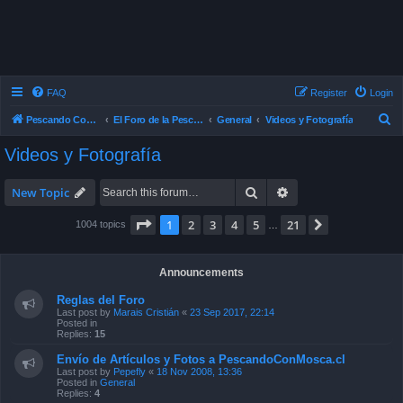
FAQ
Register
Login
S
Pescando Con Mosca
El Foro de la Pesca con Mosca en Chile
General
Videos y Fotografía
e
Videos y Fotografía
a
r
Search
Advanced search
New Topic
c
Page
1
of
21
1
2
3
4
5
21
Next
1004 topics
…
h
Announcements
Reglas del Foro
Last post by
Marais Cristián
«
23 Sep 2017, 22:14
Posted in
Replies:
15
Envío de Artículos y Fotos a PescandoConMosca.cl
Last post by
Pepefly
«
18 Nov 2008, 13:36
Posted in
General
Replies:
4