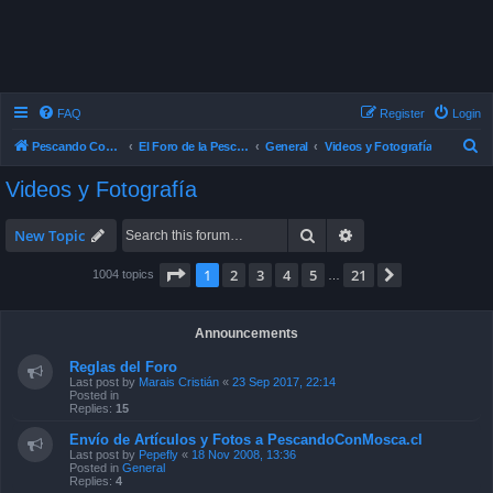
FAQ
Register
Login
S
Pescando Con Mosca
El Foro de la Pesca con Mosca en Chile
General
Videos y Fotografía
e
Videos y Fotografía
a
r
Search
Advanced search
New Topic
c
Page
1
of
21
1
2
3
4
5
21
Next
1004 topics
…
h
Announcements
Reglas del Foro
Last post by
Marais Cristián
«
23 Sep 2017, 22:14
Posted in
Replies:
15
Envío de Artículos y Fotos a PescandoConMosca.cl
Last post by
Pepefly
«
18 Nov 2008, 13:36
Posted in
General
Replies:
4