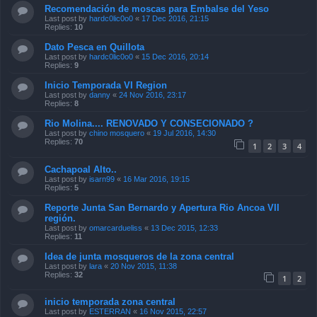
Recomendación de moscas para Embalse del Yeso
Last post by
hardc0lic0o0
«
17 Dec 2016, 21:15
Replies:
10
Dato Pesca en Quillota
Last post by
hardc0lic0o0
«
15 Dec 2016, 20:14
Replies:
9
Inicio Temporada VI Region
Last post by
danny
«
24 Nov 2016, 23:17
Replies:
8
Rio Molina.... RENOVADO Y CONSECIONADO ?
Last post by
chino mosquero
«
19 Jul 2016, 14:30
Replies:
70
1
2
3
4
Cachapoal Alto..
Last post by
isarn99
«
16 Mar 2016, 19:15
Replies:
5
Reporte Junta San Bernardo y Apertura Rio Ancoa VII
región.
Last post by
omarcardueliss
«
13 Dec 2015, 12:33
Replies:
11
Idea de junta mosqueros de la zona central
Last post by
lara
«
20 Nov 2015, 11:38
Replies:
32
1
2
inicio temporada zona central
Last post by
ESTERRAN
«
16 Nov 2015, 22:57