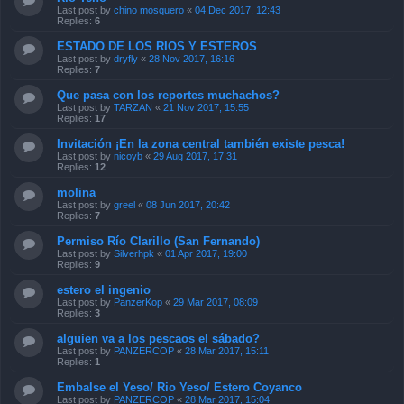
Last post by
chino mosquero
«
04 Dec 2017, 12:43
Replies:
6
ESTADO DE LOS RIOS Y ESTEROS
Last post by
dryfly
«
28 Nov 2017, 16:16
Replies:
7
Que pasa con los reportes muchachos?
Last post by
TARZAN
«
21 Nov 2017, 15:55
Replies:
17
Invitación ¡En la zona central también existe pesca!
Last post by
nicoyb
«
29 Aug 2017, 17:31
Replies:
12
molina
Last post by
greel
«
08 Jun 2017, 20:42
Replies:
7
Permiso Río Clarillo (San Fernando)
Last post by
Silverhpk
«
01 Apr 2017, 19:00
Replies:
9
estero el ingenio
Last post by
PanzerKop
«
29 Mar 2017, 08:09
Replies:
3
alguien va a los pescaos el sábado?
Last post by
PANZERCOP
«
28 Mar 2017, 15:11
Replies:
1
Embalse el Yeso/ Rio Yeso/ Estero Coyanco
Last post by
PANZERCOP
«
28 Mar 2017, 15:04