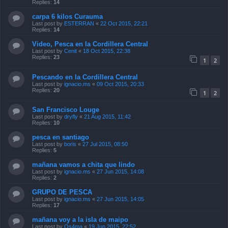
Replies:
14
carpa 6 kilos Curauma
Last post by
ESTERRAN
«
22 Oct 2015, 22:21
Replies:
14
Video, Pesca en la Cordillera Central
Last post by
Cenit
«
18 Oct 2015, 22:38
Replies:
23
1
2
Pescando en la Cordillera Central
Last post by
ignacio.ms
«
09 Oct 2015, 20:33
Replies:
20
1
2
San Francisco Louge
Last post by
dryfly
«
21 Aug 2015, 11:42
Replies:
10
pesca en santiago
Last post by
boris
«
27 Jul 2015, 08:50
Replies:
5
mañana vamos a chita que lindo
Last post by
ignacio.ms
«
27 Jun 2015, 14:08
Replies:
2
GRUPO DE PESCA
Last post by
ignacio.ms
«
27 Jun 2015, 14:05
Replies:
17
mañana voy a la isla de maipo
Last post by
Os4ma
«
19 Jun 2015, 22:52