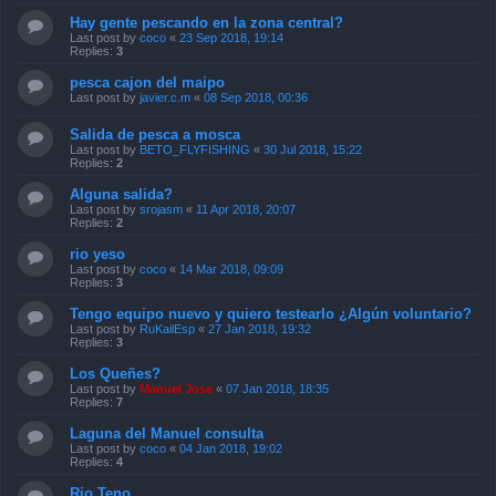
Hay gente pescando en la zona central?
Last post by
coco
«
23 Sep 2018, 19:14
Replies:
3
pesca cajon del maipo
Last post by
javier.c.m
«
08 Sep 2018, 00:36
Salida de pesca a mosca
Last post by
BETO_FLYFISHING
«
30 Jul 2018, 15:22
Replies:
2
Alguna salida?
Last post by
srojasm
«
11 Apr 2018, 20:07
Replies:
2
rio yeso
Last post by
coco
«
14 Mar 2018, 09:09
Replies:
3
Tengo equipo nuevo y quiero testearlo ¿Algún voluntario?
Last post by
RuKailEsp
«
27 Jan 2018, 19:32
Replies:
3
Los Queñes?
Last post by
Manuel Jose
«
07 Jan 2018, 18:35
Replies:
7
Laguna del Manuel consulta
Last post by
coco
«
04 Jan 2018, 19:02
Replies:
4
Rio Teno