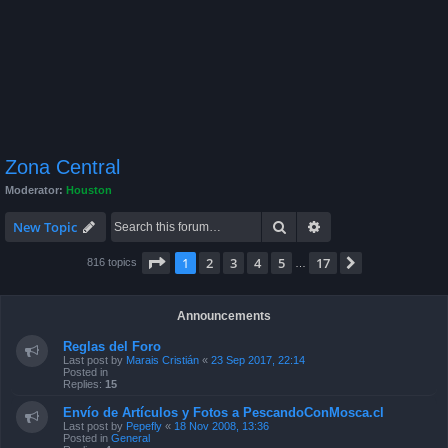
Zona Central
Moderator:
Houston
Search
Advanced search
New Topic
Page
1
of
17
1
2
3
4
5
17
Next
816 topics
…
Announcements
Reglas del Foro
Last post by
Marais Cristián
«
23 Sep 2017, 22:14
Posted in
Replies:
15
Envío de Artículos y Fotos a PescandoConMosca.cl
Last post by
Pepefly
«
18 Nov 2008, 13:36
Posted in
General