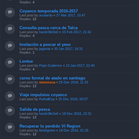
Replies:
4
Coyanco temporada 2016-2017
Last post by
avutardo
«
27 Mar 2017, 10:47
Replies:
12
Consulta pesca cerca de Talca
Last post by
hardc0lic0o0
«
10 Feb 2017, 21:42
Replies:
4
Invitación a pescar el yeso
Last post by
jagavila
«
30 Jan 2017, 18:31
Replies:
1
Lontue
Last post by
Pepo Gutierrez
«
13 Jan 2017, 01:40
Replies:
4
curso formal de atado en santiago
Last post by
simonuca
«
25 Dec 2016, 11:33
Replies:
13
Viaje impulsivo coyanco
Last post by
RuKailEsp
«
25 Dec 2016, 00:57
Salida de pesca
Last post by
hardc0lic0o0
«
18 Dec 2016, 22:31
Replies:
13
Recuperar lo perdido VI Region
Last post by
fishingmen
«
18 Dec 2016, 01:35
Replies:
12