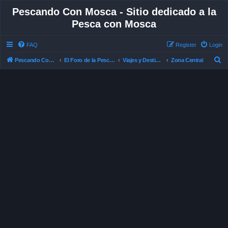
Pescando Con Mosca - Sitio dedicado a la
Pesca con Mosca
FAQ
Register
Login
S
Pescando Con Mosca
El Foro de la Pesca con Mosca en Chile
Viajes y Destinos de Pesca
Zona Central
e
a
r
c
h