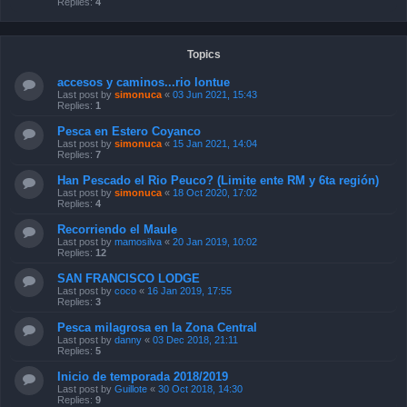
Replies:
4
Topics
accesos y caminos...rio lontue
Last post by
simonuca
«
03 Jun 2021, 15:43
Replies:
1
Pesca en Estero Coyanco
Last post by
simonuca
«
15 Jan 2021, 14:04
Replies:
7
Han Pescado el Rio Peuco? (Limite ente RM y 6ta región)
Last post by
simonuca
«
18 Oct 2020, 17:02
Replies:
4
Recorriendo el Maule
Last post by
mamosilva
«
20 Jan 2019, 10:02
Replies:
12
SAN FRANCISCO LODGE
Last post by
coco
«
16 Jan 2019, 17:55
Replies:
3
Pesca milagrosa en la Zona Central
Last post by
danny
«
03 Dec 2018, 21:11
Replies:
5
Inicio de temporada 2018/2019
Last post by
Guillote
«
30 Oct 2018, 14:30
Replies:
9