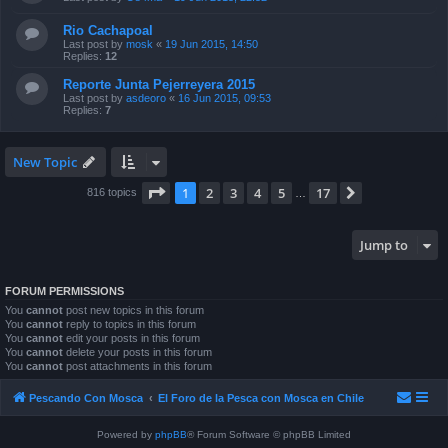
Rio Cachapoal
Last post by
mosk
«
19 Jun 2015, 14:50
Replies:
12
Reporte Junta Pejerreyera 2015
Last post by
asdeoro
«
16 Jun 2015, 09:53
Replies:
7
New Topic
Page
1
of
17
1
2
3
4
5
17
Next
816 topics
…
Jump to
FORUM PERMISSIONS
You
cannot
post new topics in this forum
You
cannot
reply to topics in this forum
You
cannot
edit your posts in this forum
You
cannot
delete your posts in this forum
You
cannot
post attachments in this forum
Pescando Con Mosca
El Foro de la Pesca con Mosca en Chile
Powered by
phpBB
® Forum Software © phpBB Limited