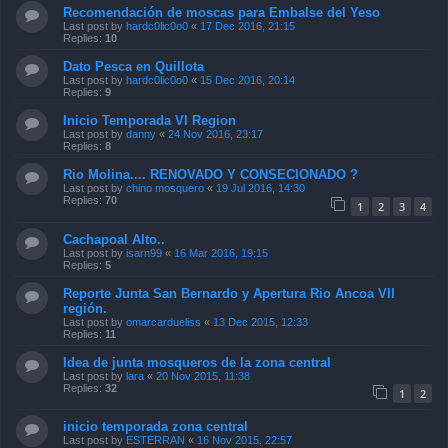
Recomendación de moscas para Embalse del Yeso
Last post by
hardc0lic0o0
«
17 Dec 2016, 21:15
Replies:
10
Dato Pesca en Quillota
Last post by
hardc0lic0o0
«
15 Dec 2016, 20:14
Replies:
9
Inicio Temporada VI Region
Last post by
danny
«
24 Nov 2016, 23:17
Replies:
8
Rio Molina.... RENOVADO Y CONSECIONADO ?
Last post by
chino mosquero
«
19 Jul 2016, 14:30
Replies:
70
1
2
3
4
Cachapoal Alto..
Last post by
isarn99
«
16 Mar 2016, 19:15
Replies:
5
Reporte Junta San Bernardo y Apertura Rio Ancoa VII
región.
Last post by
omarcardueliss
«
13 Dec 2015, 12:33
Replies:
11
Idea de junta mosqueros de la zona central
Last post by
lara
«
20 Nov 2015, 11:38
Replies:
32
1
2
inicio temporada zona central
Last post by
ESTERRAN
«
16 Nov 2015, 22:57