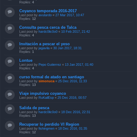
Replies:
4
Coyanco temporada 2016-2017
Last post by
avutardo
«
27 Mar 2017, 10:47
Replies:
12
Consulta pesca cerca de Talca
Last post by
hardc0lic0o0
«
10 Feb 2017, 21:42
Replies:
4
Invitación a pescar el yeso
Last post by
jagavila
«
30 Jan 2017, 18:31
Replies:
1
Lontue
Last post by
Pepo Gutierrez
«
13 Jan 2017, 01:40
Replies:
4
curso formal de atado en santiago
Last post by
simonuca
«
25 Dec 2016, 11:33
Replies:
13
Viaje impulsivo coyanco
Last post by
RuKailEsp
«
25 Dec 2016, 00:57
Salida de pesca
Last post by
hardc0lic0o0
«
18 Dec 2016, 22:31
Replies:
13
Recuperar lo perdido VI Region
Last post by
fishingmen
«
18 Dec 2016, 01:35
Replies:
12