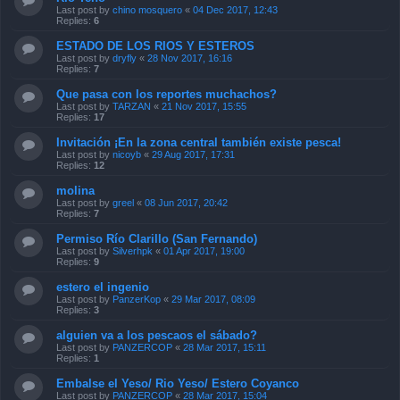
Last post by
chino mosquero
«
04 Dec 2017, 12:43
Replies:
6
ESTADO DE LOS RIOS Y ESTEROS
Last post by
dryfly
«
28 Nov 2017, 16:16
Replies:
7
Que pasa con los reportes muchachos?
Last post by
TARZAN
«
21 Nov 2017, 15:55
Replies:
17
Invitación ¡En la zona central también existe pesca!
Last post by
nicoyb
«
29 Aug 2017, 17:31
Replies:
12
molina
Last post by
greel
«
08 Jun 2017, 20:42
Replies:
7
Permiso Río Clarillo (San Fernando)
Last post by
Silverhpk
«
01 Apr 2017, 19:00
Replies:
9
estero el ingenio
Last post by
PanzerKop
«
29 Mar 2017, 08:09
Replies:
3
alguien va a los pescaos el sábado?
Last post by
PANZERCOP
«
28 Mar 2017, 15:11
Replies:
1
Embalse el Yeso/ Rio Yeso/ Estero Coyanco
Last post by
PANZERCOP
«
28 Mar 2017, 15:04