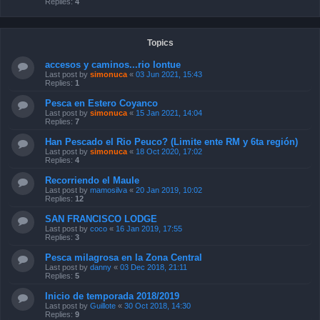
Replies:
4
Topics
accesos y caminos...rio lontue
Last post by
simonuca
«
03 Jun 2021, 15:43
Replies:
1
Pesca en Estero Coyanco
Last post by
simonuca
«
15 Jan 2021, 14:04
Replies:
7
Han Pescado el Rio Peuco? (Limite ente RM y 6ta región)
Last post by
simonuca
«
18 Oct 2020, 17:02
Replies:
4
Recorriendo el Maule
Last post by
mamosilva
«
20 Jan 2019, 10:02
Replies:
12
SAN FRANCISCO LODGE
Last post by
coco
«
16 Jan 2019, 17:55
Replies:
3
Pesca milagrosa en la Zona Central
Last post by
danny
«
03 Dec 2018, 21:11
Replies:
5
Inicio de temporada 2018/2019
Last post by
Guillote
«
30 Oct 2018, 14:30
Replies:
9