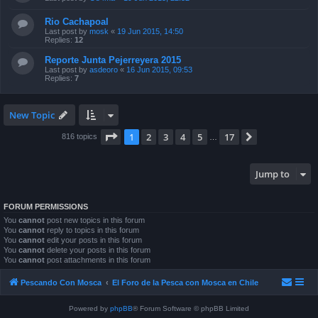
Rio Cachapoal
Last post by
mosk
«
19 Jun 2015, 14:50
Replies:
12
Reporte Junta Pejerreyera 2015
Last post by
asdeoro
«
16 Jun 2015, 09:53
Replies:
7
New Topic
Page
1
of
17
1
2
3
4
5
17
Next
816 topics
…
Jump to
FORUM PERMISSIONS
You
cannot
post new topics in this forum
You
cannot
reply to topics in this forum
You
cannot
edit your posts in this forum
You
cannot
delete your posts in this forum
You
cannot
post attachments in this forum
Pescando Con Mosca
El Foro de la Pesca con Mosca en Chile
Powered by
phpBB
® Forum Software © phpBB Limited