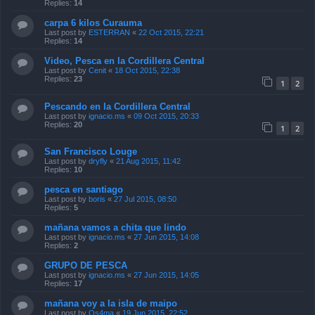
Replies:
14
carpa 6 kilos Curauma
Last post by
ESTERRAN
«
22 Oct 2015, 22:21
Replies:
14
Video, Pesca en la Cordillera Central
Last post by
Cenit
«
18 Oct 2015, 22:38
Replies:
23
1
2
Pescando en la Cordillera Central
Last post by
ignacio.ms
«
09 Oct 2015, 20:33
Replies:
20
1
2
San Francisco Louge
Last post by
dryfly
«
21 Aug 2015, 11:42
Replies:
10
pesca en santiago
Last post by
boris
«
27 Jul 2015, 08:50
Replies:
5
mañana vamos a chita que lindo
Last post by
ignacio.ms
«
27 Jun 2015, 14:08
Replies:
2
GRUPO DE PESCA
Last post by
ignacio.ms
«
27 Jun 2015, 14:05
Replies:
17
mañana voy a la isla de maipo
Last post by
Os4ma
«
19 Jun 2015, 22:52