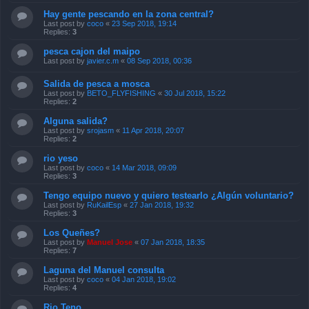
Hay gente pescando en la zona central?
Last post by
coco
«
23 Sep 2018, 19:14
Replies:
3
pesca cajon del maipo
Last post by
javier.c.m
«
08 Sep 2018, 00:36
Salida de pesca a mosca
Last post by
BETO_FLYFISHING
«
30 Jul 2018, 15:22
Replies:
2
Alguna salida?
Last post by
srojasm
«
11 Apr 2018, 20:07
Replies:
2
rio yeso
Last post by
coco
«
14 Mar 2018, 09:09
Replies:
3
Tengo equipo nuevo y quiero testearlo ¿Algún voluntario?
Last post by
RuKailEsp
«
27 Jan 2018, 19:32
Replies:
3
Los Queñes?
Last post by
Manuel Jose
«
07 Jan 2018, 18:35
Replies:
7
Laguna del Manuel consulta
Last post by
coco
«
04 Jan 2018, 19:02
Replies:
4
Rio Teno