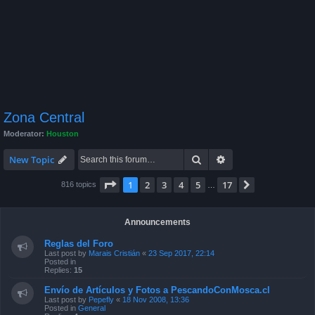
Zona Central
Moderator:
Houston
Search
Advanced search
New Topic
Page
1
of
17
1
2
3
4
5
17
Next
816 topics
…
Announcements
Reglas del Foro
Last post by
Marais Cristián
«
23 Sep 2017, 22:14
Posted in
Replies:
15
Envío de Artículos y Fotos a PescandoConMosca.cl
Last post by
Pepefly
«
18 Nov 2008, 13:36
Posted in
General