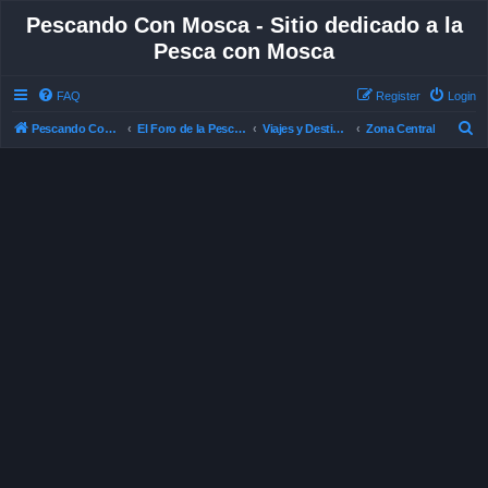
Pescando Con Mosca - Sitio dedicado a la
Pesca con Mosca
FAQ
Register
Login
S
Pescando Con Mosca
El Foro de la Pesca con Mosca en Chile
Viajes y Destinos de Pesca
Zona Central
e
a
r
c
h