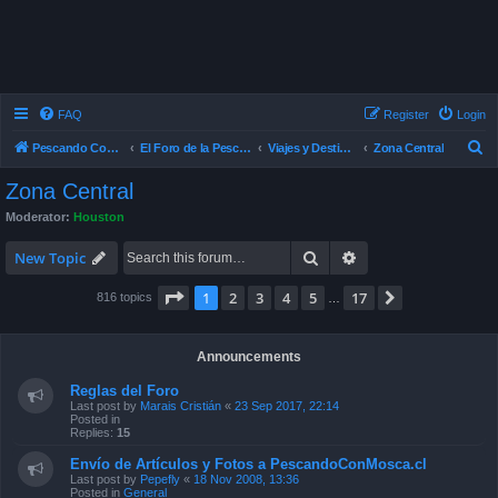
FAQ
Register
Login
S
Pescando Con Mosca
El Foro de la Pesca con Mosca en Chile
Viajes y Destinos de Pesca
Zona Central
e
Zona Central
a
Moderator:
Houston
r
Search
Advanced search
c
New Topic
h
Page
1
of
17
1
2
3
4
5
17
Next
816 topics
…
Announcements
Reglas del Foro
Last post by
Marais Cristián
«
23 Sep 2017, 22:14
Posted in
Replies:
15
Envío de Artículos y Fotos a PescandoConMosca.cl
Last post by
Pepefly
«
18 Nov 2008, 13:36
Posted in
General