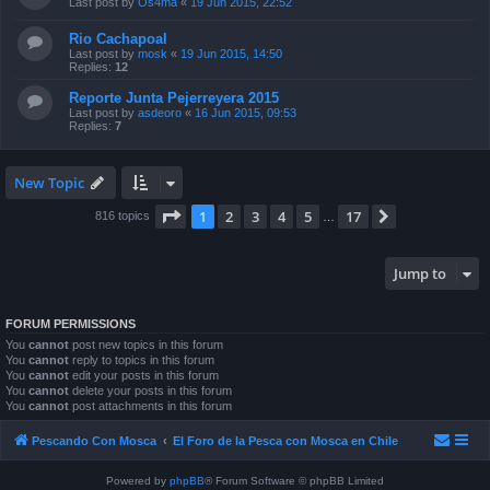
Last post by
Os4ma
«
19 Jun 2015, 22:52
Rio Cachapoal
Last post by
mosk
«
19 Jun 2015, 14:50
Replies:
12
Reporte Junta Pejerreyera 2015
Last post by
asdeoro
«
16 Jun 2015, 09:53
Replies:
7
New Topic
Page
1
of
17
1
2
3
4
5
17
Next
816 topics
…
Jump to
FORUM PERMISSIONS
You
cannot
post new topics in this forum
You
cannot
reply to topics in this forum
You
cannot
edit your posts in this forum
You
cannot
delete your posts in this forum
You
cannot
post attachments in this forum
Pescando Con Mosca
El Foro de la Pesca con Mosca en Chile
Powered by
phpBB
® Forum Software © phpBB Limited