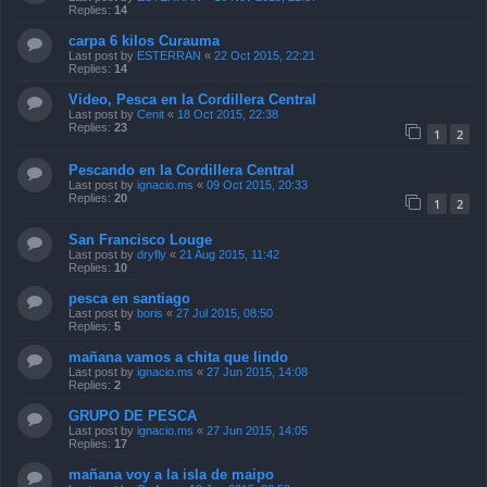
Replies:
14
carpa 6 kilos Curauma
Last post by
ESTERRAN
«
22 Oct 2015, 22:21
Replies:
14
Video, Pesca en la Cordillera Central
Last post by
Cenit
«
18 Oct 2015, 22:38
Replies:
23
1
2
Pescando en la Cordillera Central
Last post by
ignacio.ms
«
09 Oct 2015, 20:33
Replies:
20
1
2
San Francisco Louge
Last post by
dryfly
«
21 Aug 2015, 11:42
Replies:
10
pesca en santiago
Last post by
boris
«
27 Jul 2015, 08:50
Replies:
5
mañana vamos a chita que lindo
Last post by
ignacio.ms
«
27 Jun 2015, 14:08
Replies:
2
GRUPO DE PESCA
Last post by
ignacio.ms
«
27 Jun 2015, 14:05
Replies:
17
mañana voy a la isla de maipo