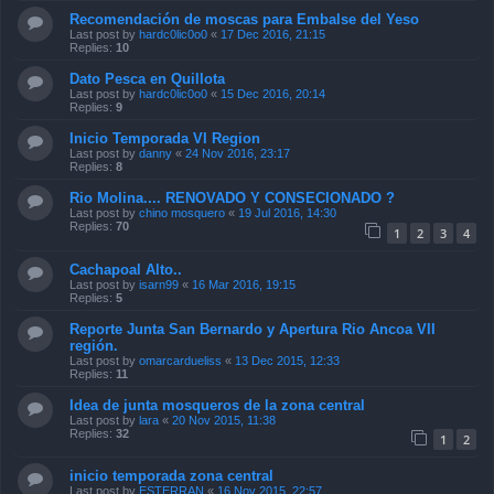
Recomendación de moscas para Embalse del Yeso
Last post by
hardc0lic0o0
«
17 Dec 2016, 21:15
Replies:
10
Dato Pesca en Quillota
Last post by
hardc0lic0o0
«
15 Dec 2016, 20:14
Replies:
9
Inicio Temporada VI Region
Last post by
danny
«
24 Nov 2016, 23:17
Replies:
8
Rio Molina.... RENOVADO Y CONSECIONADO ?
Last post by
chino mosquero
«
19 Jul 2016, 14:30
Replies:
70
1
2
3
4
Cachapoal Alto..
Last post by
isarn99
«
16 Mar 2016, 19:15
Replies:
5
Reporte Junta San Bernardo y Apertura Rio Ancoa VII
región.
Last post by
omarcardueliss
«
13 Dec 2015, 12:33
Replies:
11
Idea de junta mosqueros de la zona central
Last post by
lara
«
20 Nov 2015, 11:38
Replies:
32
1
2
inicio temporada zona central
Last post by
ESTERRAN
«
16 Nov 2015, 22:57