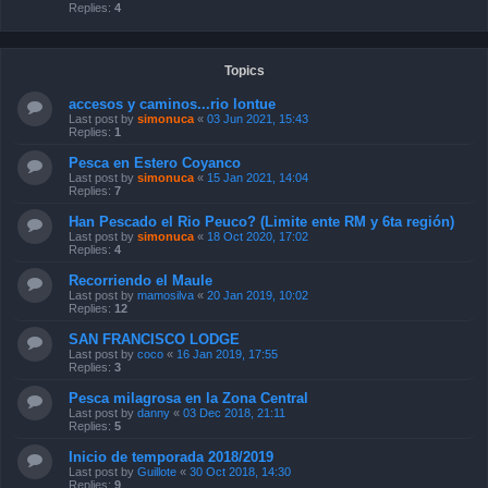
Replies:
4
Topics
accesos y caminos...rio lontue
Last post by
simonuca
«
03 Jun 2021, 15:43
Replies:
1
Pesca en Estero Coyanco
Last post by
simonuca
«
15 Jan 2021, 14:04
Replies:
7
Han Pescado el Rio Peuco? (Limite ente RM y 6ta región)
Last post by
simonuca
«
18 Oct 2020, 17:02
Replies:
4
Recorriendo el Maule
Last post by
mamosilva
«
20 Jan 2019, 10:02
Replies:
12
SAN FRANCISCO LODGE
Last post by
coco
«
16 Jan 2019, 17:55
Replies:
3
Pesca milagrosa en la Zona Central
Last post by
danny
«
03 Dec 2018, 21:11
Replies:
5
Inicio de temporada 2018/2019
Last post by
Guillote
«
30 Oct 2018, 14:30
Replies:
9