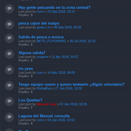
Hay gente pescando en la zona central?
Last post by
coco
«
23 Sep 2018, 19:14
Replies:
3
pesca cajon del maipo
Last post by
javier.c.m
«
08 Sep 2018, 00:36
Salida de pesca a mosca
Last post by
BETO_FLYFISHING
«
30 Jul 2018, 15:22
Replies:
2
Alguna salida?
Last post by
srojasm
«
11 Apr 2018, 20:07
Replies:
2
rio yeso
Last post by
coco
«
14 Mar 2018, 09:09
Replies:
3
Tengo equipo nuevo y quiero testearlo ¿Algún voluntario?
Last post by
RuKailEsp
«
27 Jan 2018, 19:32
Replies:
3
Los Queñes?
Last post by
Manuel Jose
«
07 Jan 2018, 18:35
Replies:
7
Laguna del Manuel consulta
Last post by
coco
«
04 Jan 2018, 19:02
Replies:
4