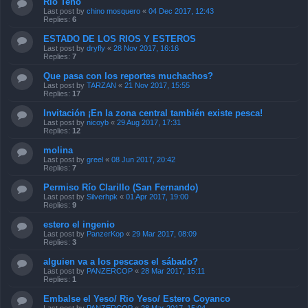
Rio Teno
Last post by
chino mosquero
«
04 Dec 2017, 12:43
Replies:
6
ESTADO DE LOS RIOS Y ESTEROS
Last post by
dryfly
«
28 Nov 2017, 16:16
Replies:
7
Que pasa con los reportes muchachos?
Last post by
TARZAN
«
21 Nov 2017, 15:55
Replies:
17
Invitación ¡En la zona central también existe pesca!
Last post by
nicoyb
«
29 Aug 2017, 17:31
Replies:
12
molina
Last post by
greel
«
08 Jun 2017, 20:42
Replies:
7
Permiso Río Clarillo (San Fernando)
Last post by
Silverhpk
«
01 Apr 2017, 19:00
Replies:
9
estero el ingenio
Last post by
PanzerKop
«
29 Mar 2017, 08:09
Replies:
3
alguien va a los pescaos el sábado?
Last post by
PANZERCOP
«
28 Mar 2017, 15:11
Replies:
1
Embalse el Yeso/ Rio Yeso/ Estero Coyanco