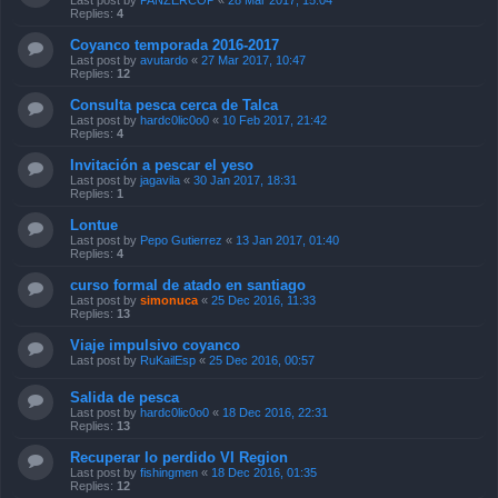
Last post by
PANZERCOP
«
28 Mar 2017, 15:04
Replies:
4
Coyanco temporada 2016-2017
Last post by
avutardo
«
27 Mar 2017, 10:47
Replies:
12
Consulta pesca cerca de Talca
Last post by
hardc0lic0o0
«
10 Feb 2017, 21:42
Replies:
4
Invitación a pescar el yeso
Last post by
jagavila
«
30 Jan 2017, 18:31
Replies:
1
Lontue
Last post by
Pepo Gutierrez
«
13 Jan 2017, 01:40
Replies:
4
curso formal de atado en santiago
Last post by
simonuca
«
25 Dec 2016, 11:33
Replies:
13
Viaje impulsivo coyanco
Last post by
RuKailEsp
«
25 Dec 2016, 00:57
Salida de pesca
Last post by
hardc0lic0o0
«
18 Dec 2016, 22:31
Replies:
13
Recuperar lo perdido VI Region
Last post by
fishingmen
«
18 Dec 2016, 01:35
Replies:
12