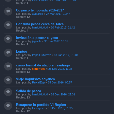
Last post by
PANZERCOP
«
28 Mar 2017, 15:04
Replies:
4
Coyanco temporada 2016-2017
Last post by
avutardo
«
27 Mar 2017, 10:47
Replies:
12
Consulta pesca cerca de Talca
Last post by
hardc0lic0o0
«
10 Feb 2017, 21:42
Replies:
4
Invitación a pescar el yeso
Last post by
jagavila
«
30 Jan 2017, 18:31
Replies:
1
Lontue
Last post by
Pepo Gutierrez
«
13 Jan 2017, 01:40
Replies:
4
curso formal de atado en santiago
Last post by
simonuca
«
25 Dec 2016, 11:33
Replies:
13
Viaje impulsivo coyanco
Last post by
RuKailEsp
«
25 Dec 2016, 00:57
Salida de pesca
Last post by
hardc0lic0o0
«
18 Dec 2016, 22:31
Replies:
13
Recuperar lo perdido VI Region
Last post by
fishingmen
«
18 Dec 2016, 01:35
Replies:
12