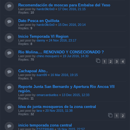
Recomendación de moscas para Embalse del Yeso
Last post by
hardc0lic0o0
«
17 Dec 2016, 21:15
Replies:
10
Dato Pesca en Quillota
Last post by
hardc0lic0o0
«
15 Dec 2016, 20:14
Replies:
9
Inicio Temporada VI Region
Last post by
danny
«
24 Nov 2016, 23:17
Replies:
8
Rio Molina.... RENOVADO Y CONSECIONADO ?
Last post by
chino mosquero
«
19 Jul 2016, 14:30
Replies:
70
1
2
3
4
Cachapoal Alto..
Last post by
isarn99
«
16 Mar 2016, 19:15
Replies:
5
Reporte Junta San Bernardo y Apertura Rio Ancoa VII
región.
Last post by
omarcardueliss
«
13 Dec 2015, 12:33
Replies:
11
Idea de junta mosqueros de la zona central
Last post by
lara
«
20 Nov 2015, 11:38
Replies:
32
1
2
inicio temporada zona central
Last post by
ESTERRAN
«
16 Nov 2015, 22:57