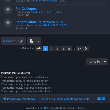
Last post by
Os4ma
«
19 Jun 2015, 22:52
Rio Cachapoal
Last post by
mosk
«
19 Jun 2015, 14:50
Replies:
12
Reporte Junta Pejerreyera 2015
Last post by
asdeoro
«
16 Jun 2015, 09:53
Replies:
7
New Topic
Page
1
of
17
1
2
3
4
5
17
Next
816 topics
…
Jump to
FORUM PERMISSIONS
You
cannot
post new topics in this forum
You
cannot
reply to topics in this forum
You
cannot
edit your posts in this forum
You
cannot
delete your posts in this forum
You
cannot
post attachments in this forum
Pescando Con Mosca
El Foro de la Pesca con Mosca en Chile
Powered by
phpBB
® Forum Software © phpBB Limited