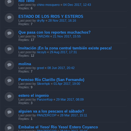
Rio Teno
Last post by
chino mosquero
«
04 Dec 2017, 12:43
Replies:
6
ESTADO DE LOS RIOS Y ESTEROS
Last post by
dryfly
«
28 Nov 2017, 16:16
Replies:
7
Que pasa con los reportes muchachos?
Last post by
TARZAN
«
21 Nov 2017, 15:55
Replies:
17
Invitación ¡En la zona central también existe pesca!
Last post by
nicoyb
«
29 Aug 2017, 17:31
Replies:
12
molina
Last post by
greel
«
08 Jun 2017, 20:42
Replies:
7
Permiso Río Clarillo (San Fernando)
Last post by
Silverhpk
«
01 Apr 2017, 19:00
Replies:
9
estero el ingenio
Last post by
PanzerKop
«
29 Mar 2017, 08:09
Replies:
3
alguien va a los pescaos el sábado?
Last post by
PANZERCOP
«
28 Mar 2017, 15:11
Replies:
1
Embalse el Yeso/ Rio Yeso/ Estero Coyanco