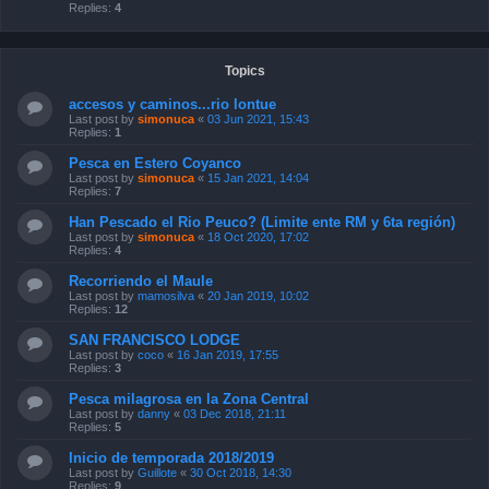
Replies:
4
Topics
accesos y caminos...rio lontue
Last post by
simonuca
«
03 Jun 2021, 15:43
Replies:
1
Pesca en Estero Coyanco
Last post by
simonuca
«
15 Jan 2021, 14:04
Replies:
7
Han Pescado el Rio Peuco? (Limite ente RM y 6ta región)
Last post by
simonuca
«
18 Oct 2020, 17:02
Replies:
4
Recorriendo el Maule
Last post by
mamosilva
«
20 Jan 2019, 10:02
Replies:
12
SAN FRANCISCO LODGE
Last post by
coco
«
16 Jan 2019, 17:55
Replies:
3
Pesca milagrosa en la Zona Central
Last post by
danny
«
03 Dec 2018, 21:11
Replies:
5
Inicio de temporada 2018/2019
Last post by
Guillote
«
30 Oct 2018, 14:30
Replies:
9