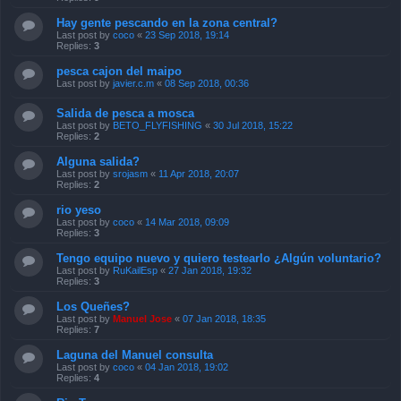
Hay gente pescando en la zona central?
Last post by
coco
«
23 Sep 2018, 19:14
Replies:
3
pesca cajon del maipo
Last post by
javier.c.m
«
08 Sep 2018, 00:36
Salida de pesca a mosca
Last post by
BETO_FLYFISHING
«
30 Jul 2018, 15:22
Replies:
2
Alguna salida?
Last post by
srojasm
«
11 Apr 2018, 20:07
Replies:
2
rio yeso
Last post by
coco
«
14 Mar 2018, 09:09
Replies:
3
Tengo equipo nuevo y quiero testearlo ¿Algún voluntario?
Last post by
RuKailEsp
«
27 Jan 2018, 19:32
Replies:
3
Los Queñes?
Last post by
Manuel Jose
«
07 Jan 2018, 18:35
Replies:
7
Laguna del Manuel consulta
Last post by
coco
«
04 Jan 2018, 19:02
Replies:
4