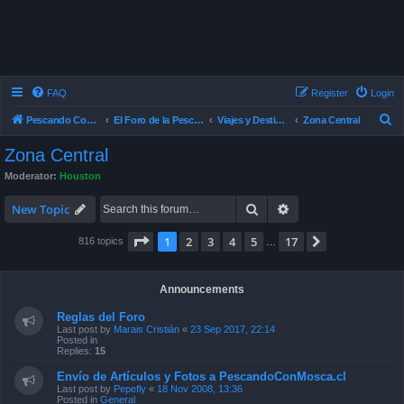
FAQ
Register
Login
S
Pescando Con Mosca
El Foro de la Pesca con Mosca en Chile
Viajes y Destinos de Pesca
Zona Central
e
Zona Central
a
Moderator:
Houston
r
Search
Advanced search
c
New Topic
h
Page
1
of
17
1
2
3
4
5
17
Next
816 topics
…
Announcements
Reglas del Foro
Last post by
Marais Cristián
«
23 Sep 2017, 22:14
Posted in
Replies:
15
Envío de Artículos y Fotos a PescandoConMosca.cl
Last post by
Pepefly
«
18 Nov 2008, 13:36
Posted in
General