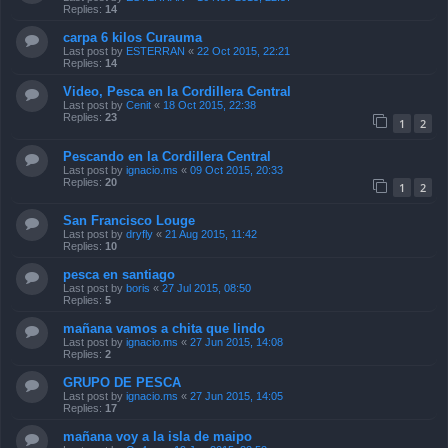
Replies:
14
carpa 6 kilos Curauma
Last post by
ESTERRAN
«
22 Oct 2015, 22:21
Replies:
14
Video, Pesca en la Cordillera Central
Last post by
Cenit
«
18 Oct 2015, 22:38
Replies:
23
1
2
Pescando en la Cordillera Central
Last post by
ignacio.ms
«
09 Oct 2015, 20:33
Replies:
20
1
2
San Francisco Louge
Last post by
dryfly
«
21 Aug 2015, 11:42
Replies:
10
pesca en santiago
Last post by
boris
«
27 Jul 2015, 08:50
Replies:
5
mañana vamos a chita que lindo
Last post by
ignacio.ms
«
27 Jun 2015, 14:08
Replies:
2
GRUPO DE PESCA
Last post by
ignacio.ms
«
27 Jun 2015, 14:05
Replies:
17
mañana voy a la isla de maipo