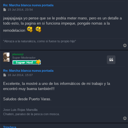
Re: Marcha blanca nueva portada
P
15 Jul 2014, 23:54
o
s
jaajajajjaaja yo pense que se le podria meter mano, pero es un detalle a
t
todo esto, la pagina en si funciona impeque, pongale nomas a la
remodelacion
"Abraza a la naturaleza, como si fuese tu propio hijo"
planosjr
Super Moderador
Re: Marcha blanca nueva portada
P
16 Jul 2014, 15:07
o
s
Excelente, la mostré a uno de los informáticos de mi trabajo y la
t
encontró muy buena también!!!
Saludos desde Puerto Varas.
Jose Luis Rojas Mansilla
Chaiten, paraiso de la pesca con mosca.
Trinchera