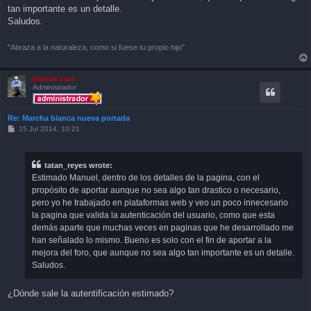
tan importante es un detalle.
Saludos.
"Abraza a la naturaleza, como si fuese tu propio hijo"
Manuel Jose
Administrador
Re: Marcha blanca nueva portada
P
15 Jul 2014, 10:21
o
s
t
tatan_reyes wrote:
Estimado Manuel, dentro de los detalles de la pagina, con el
propósito de aportar aunque no sea algo tan drastico o necesario,
pero yo he trabajado en plataformas web y veo un poco innecesario
la pagina que valida la autenticación del usuario, como que esta
demás aparte que muchas veces en paginas que he desarrollado me
han señalado lo mismo. Bueno es solo con el fin de aportar a la
mejora del foro, que aunque no sea algo tan importante es un detalle.
Saludos.
¿Dónde sale la autentificación estimado?