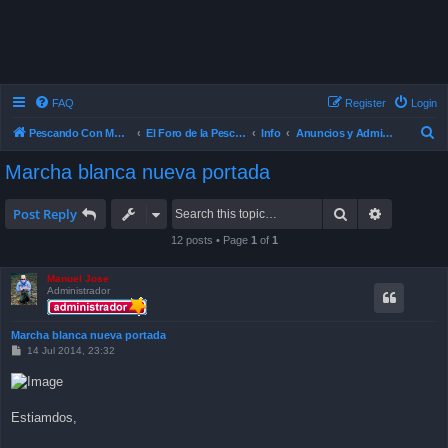
FAQ
Register
Login
S
Pescando Con Mosca
El Foro de la Pesca con Mosca en Chile
Info
Anuncios y Administración
e
Marcha blanca nueva portada
a
r
Search
Advanced 
Post Reply
c
12 posts • Page
1
of
1
h
Manuel Jose
Administrador
Marcha blanca nueva portada
P
14 Jul 2014, 23:32
o
s
t
Estiamdos,