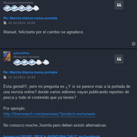
Mosquero Intermedio
Re: Marcha blanca nueva portada
P
16 Jul 2014, 16:00
o
s
Manuel, felicitarte por el cambio se agradece.
t
arturolilloc
Mosquero Iniciado
Re: Marcha blanca nueva portada
P
16 Jul 2014, 16:53
o
s
Esta genial!!!, pero mi pregunta es ¿Y si se parece mas a la portada de
t
una revista online? donde varios editores vayan publicando reportes de
pesca y todo el contenido que ya tienes?
Por ejemplo.
http://themewich.com/previews/?product=extranews
No conozco mucho Joomla pero deben existir alternativas.
Ingresa al GRUPO "PESCA AVENTURA CHILE" en Facebook