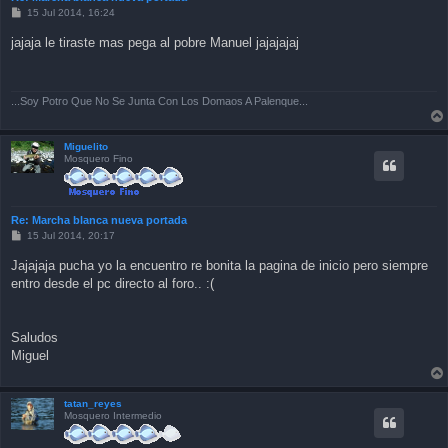
P
15 Jul 2014, 16:24
o
s
jajaja le tiraste mas pega al pobre Manuel jajajajaj
t
...Soy Potro Que No Se Junta Con Los Domaos A Palenque...
Miguelito
Mosquero Fino
Re: Marcha blanca nueva portada
P
15 Jul 2014, 20:17
o
s
Jajajaja pucha yo la encuentro re bonita la pagina de inicio pero siempre
t
entro desde el pc directo al foro.. :(
Saludos
Miguel
tatan_reyes
Mosquero Intermedio