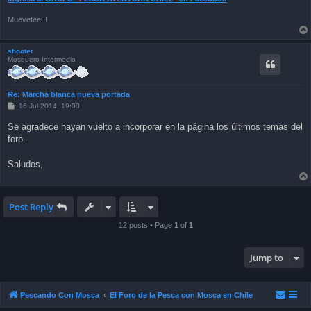
Muevetee!!!
shooter
Mosquero Intermedio
Re: Marcha blanca nueva portada
P
16 Jul 2014, 19:00
o
s
Se agradece hayan vuelto a incorporar en la página los últimos temas del
t
foro.
Saludos,
Post Reply
12 posts • Page
1
of
1
Jump to
Pescando Con Mosca
El Foro de la Pesca con Mosca en Chile