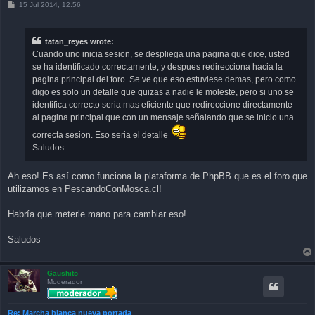
P
15 Jul 2014, 12:56
o
s
t
tatan_reyes wrote:
Cuando uno inicia sesion, se despliega una pagina que dice, usted
se ha identificado correctamente, y despues redirecciona hacia la
pagina principal del foro. Se ve que eso estuviese demas, pero como
digo es solo un detalle que quizas a nadie le moleste, pero si uno se
identifica correcto seria mas eficiente que redireccione directamente
al pagina principal que con un mensaje señalando que se inicio una
correcta sesion. Eso seria el detalle
Saludos.
Ah eso! Es así como funciona la plataforma de PhpBB que es el foro que
utilizamos en PescandoConMosca.cl!
Habría que meterle mano para cambiar eso!
Saludos
Gaushito
Moderador
Re: Marcha blanca nueva portada