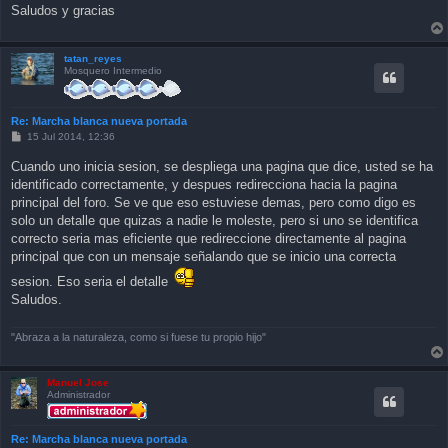
Saludos y gracias
tatan_reyes
Mosquero Intermedio
Re: Marcha blanca nueva portada
P
15 Jul 2014, 12:36
o
s
Cuando uno inicia sesion, se despliega una pagina que dice, usted se ha
t
identificado correctamente, y despues redirecciona hacia la pagina
principal del foro. Se ve que eso estuviese demas, pero como digo es
solo un detalle que quizas a nadie le moleste, pero si uno se identifica
correcto seria mas eficiente que redireccione directamente al pagina
principal que con un mensaje señalando que se inicio una correcta
sesion. Eso seria el detalle
Saludos.
"Abraza a la naturaleza, como si fuese tu propio hijo"
Manuel Jose
Administrador
Re: Marcha blanca nueva portada