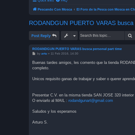
Quick links
FAQ
Pescando Con Mosca
El Foro de la Pesca con Mosca en Ch
RODANDGUN PUERTO VARAS busca per
S
Post Reply
RODANDGUN PUERTO VARAS busca personal part time
P
by
artu
»
11 Feb 2016, 14:30
o
s
Buenas tardes amigos, les comento que la tienda RODA
t
completo.
Unicos requisito ganas de trabajar y saber o querer aprend
Presentar C.V. en la misma tienda SAN JOSE 320 inter
O enviarlo al MAIL :
rodandgunart@gmail.com
Saludos y los esperamos
Arturo S.