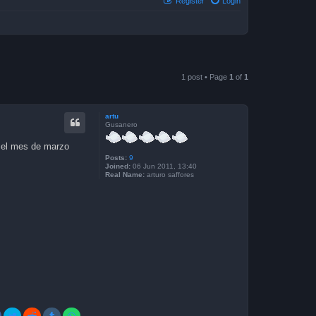
Register
Login
1 post • Page
1
of
1
artu
Gusanero
 el mes de marzo
Posts:
9
Joined:
06 Jun 2011, 13:40
Real Name:
arturo saffores