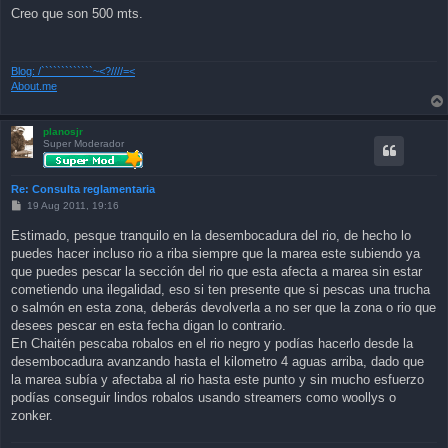
s
Creo que son 500 mts.
t
Blog: /`````````````~<?////=<
About.me
planosjr
Super Moderador
Re: Consulta reglamentaria
P
19 Aug 2011, 19:16
o
s
Estimado, pesque tranquilo en la desembocadura del rio, de hecho lo
t
puedes hacer incluso rio a riba siempre que la marea este subiendo ya
que puedes pescar la sección del rio que esta afecta a marea sin estar
cometiendo una ilegalidad, eso si ten presente que si pescas una trucha
o salmón en esta zona, deberás devolverla a no ser que la zona o rio que
desees pescar en esta fecha digan lo contrario.
En Chaitén pescaba robalos en el rio negro y podías hacerlo desde la
desembocadura avanzando hasta el kilometro 4 aguas arriba, dado que
la marea subía y afectaba al rio hasta este punto y sin mucho esfuerzo
podías conseguir lindos robalos usando streamers como woollys o
zonker.