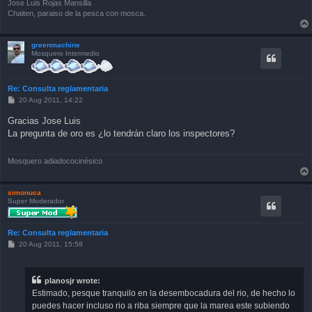
Jose Luis Rojas Mansilla
Chaiten, paraiso de la pesca con mosca.
greenmachine
Mosquero Intermedio
Re: Consulta reglamentaria
P
20 Aug 2011, 14:22
o
s
Gracias Jose Luis
t
La pregunta de oro es ¿lo tendrán claro los inspectores?
Mosquero adiadococinésico
simonuca
Super Moderador
Re: Consulta reglamentaria
P
20 Aug 2011, 15:58
o
s
t
planosjr wrote:
Estimado, pesque tranquilo en la desembocadura del rio, de hecho lo
puedes hacer incluso rio a riba siempre que la marea este subiendo