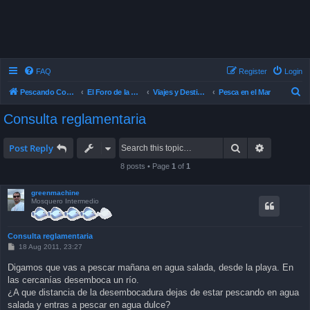
FAQ
Register
Login
S
Pescando Con Mosca
El Foro de la Pesca con Mosca en Chile
Viajes y Destinos de Pesca
Pesca en el Mar
e
Consulta reglamentaria
a
r
Search
Advanced 
Post Reply
c
8 posts • Page
1
of
1
h
greenmachine
Mosquero Intermedio
Consulta reglamentaria
P
18 Aug 2011, 23:27
o
s
Digamos que vas a pescar mañana en agua salada, desde la playa. En
t
las cercanías desemboca un río.
¿A que distancia de la desembocadura dejas de estar pescando en agua
salada y entras a pescar en agua dulce?