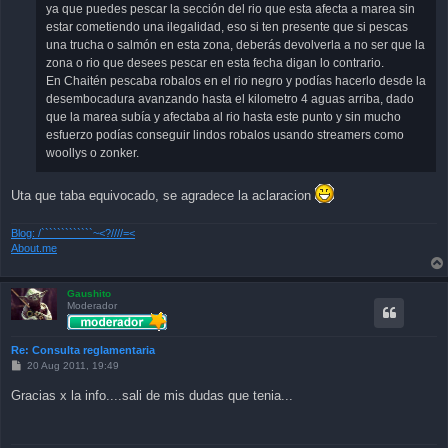
ya que puedes pescar la sección del rio que esta afecta a marea sin
estar cometiendo una ilegalidad, eso si ten presente que si pescas
una trucha o salmón en esta zona, deberás devolverla a no ser que la
zona o rio que desees pescar en esta fecha digan lo contrario.
En Chaitén pescaba robalos en el rio negro y podías hacerlo desde la
desembocadura avanzando hasta el kilometro 4 aguas arriba, dado
que la marea subía y afectaba al rio hasta este punto y sin mucho
esfuerzo podías conseguir lindos robalos usando streamers como
woollys o zonker.
Uta que taba equivocado, se agradece la aclaracion
Blog: /`````````````~<?////=<
About.me
Gaushito
Moderador
Re: Consulta reglamentaria
P
20 Aug 2011, 19:49
o
s
Gracias x la info....sali de mis dudas que tenia...
t