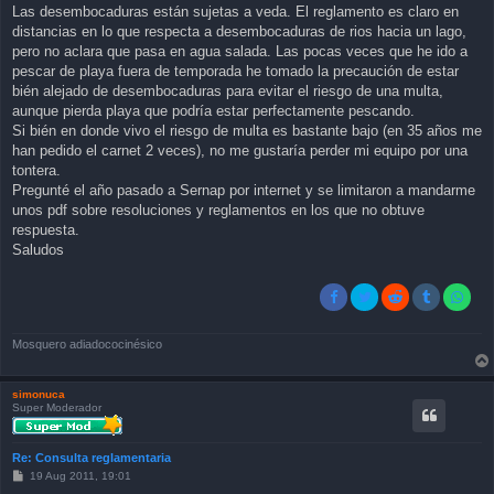
Las desembocaduras están sujetas a veda. El reglamento es claro en
distancias en lo que respecta a desembocaduras de rios hacia un lago,
pero no aclara que pasa en agua salada. Las pocas veces que he ido a
pescar de playa fuera de temporada he tomado la precaución de estar
bién alejado de desembocaduras para evitar el riesgo de una multa,
aunque pierda playa que podría estar perfectamente pescando.
Si bién en donde vivo el riesgo de multa es bastante bajo (en 35 años me
han pedido el carnet 2 veces), no me gustaría perder mi equipo por una
tontera.
Pregunté el año pasado a Sernap por internet y se limitaron a mandarme
unos pdf sobre resoluciones y reglamentos en los que no obtuve
respuesta.
Saludos
Mosquero adiadococinésico
simonuca
Super Moderador
Re: Consulta reglamentaria
P
19 Aug 2011, 19:01
o