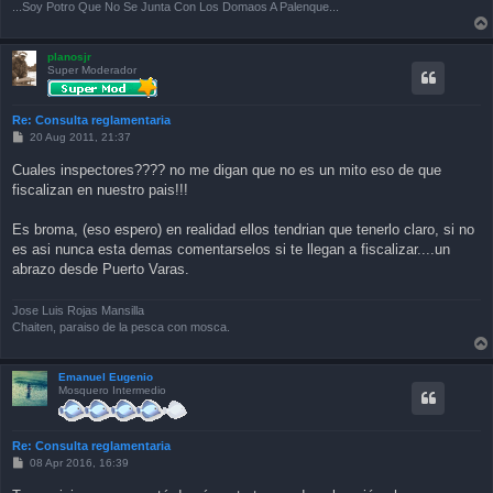
...Soy Potro Que No Se Junta Con Los Domaos A Palenque...
planosjr
Super Moderador
Re: Consulta reglamentaria
P
20 Aug 2011, 21:37
o
s
Cuales inspectores???? no me digan que no es un mito eso de que
t
fiscalizan en nuestro pais!!!
Es broma, (eso espero) en realidad ellos tendrian que tenerlo claro, si no
es asi nunca esta demas comentarselos si te llegan a fiscalizar....un
abrazo desde Puerto Varas.
Jose Luis Rojas Mansilla
Chaiten, paraiso de la pesca con mosca.
Emanuel Eugenio
Mosquero Intermedio
Re: Consulta reglamentaria
P
08 Apr 2016, 16:39
o
s