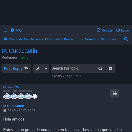
FAQ
Register
Login
S
Pescando Con Mosca
El Foro de la Pesca con Mosca en Chile
General
Denuncias
e
IX Curacautin
a
Moderator:
rreino
r
Search
Advanced 
c
Post Reply
h
7 posts • Page
1
of
1
Mustang79
Mosquero Intermedio
IX Curacautin
P
22 May 2017, 20:29
o
s
Hola amigos,
t
Estoy en un grupo de curacautin en facebook, hay varios que venden