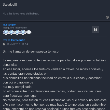
Saludos!!!
No a las fotos lejos del habitat...
Mustang79
Mosquero Intermedio
Re: IX Curacautin
P
18 Jul 2017, 11:54
o
s
Si, me llamaron de sernapesca temuco.
t
La respuesta es que no tenían recursos para fiscalizar porque no habían
denuncias
en ese lugar, ademas los furtivos vendían a través de redes sociales y
las ventas eran concretadas en
sus domicilios no teniendo facultad de entrar a sus casas y coordinar
con pdi o carabineros
era muy complicado.
Lo otro que entre mas denuncias realizadas, podían solicitar recursos
para fiscalizar ese lugar
No recuerdo, pero fueron muchas denuncias las que envié y no solo este
año sino hace mucho tiempo, es mas hace 2 temporadas en septiembre
aprox encontré en una reserva nacional a unos furtivos pescando donde