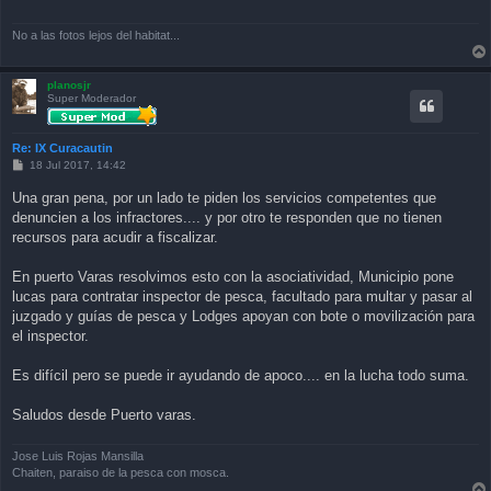
No a las fotos lejos del habitat...
planosjr
Super Moderador
Re: IX Curacautin
P
18 Jul 2017, 14:42
o
s
Una gran pena, por un lado te piden los servicios competentes que
t
denuncien a los infractores.... y por otro te responden que no tienen
recursos para acudir a fiscalizar.
En puerto Varas resolvimos esto con la asociatividad, Municipio pone
lucas para contratar inspector de pesca, facultado para multar y pasar al
juzgado y guías de pesca y Lodges apoyan con bote o movilización para
el inspector.
Es difícil pero se puede ir ayudando de apoco.... en la lucha todo suma.
Saludos desde Puerto varas.
Jose Luis Rojas Mansilla
Chaiten, paraiso de la pesca con mosca.