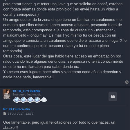
para entrar tienes que tener una llave que se solicita en conaf, estaban
con fogata ademas donde esta prohibido.( es envié hasta un video a
conaf y sernapesca )
Un amigo que es de la zona el que tiene un familiar en carabineros me
comento que ellos mismos tienen acceso a lugares pescando fuera de
temporada, esto corresponde a la zona de curacautin - manzanar -
malalcahuello - lonquimay. Es mas ! yo mismo fui de pesca con un
amigo que le conocía a un carabinero que le dio el acceso a un lugar X lo
que me confirmo que ellos pescan ( claro yo fui en enero plena
temporada)
Otras cosa, este lugar del que hablo tiene acceso en embarcación por
ralco cuando hice algunas denuncias, serapesca no tenia conocimiento
de este rio me llamaron para saber donde era.
Yo pesco esos lugares hace años y veo como cada año lo depredan y
nadie hace nada, lamentable !
BETO_FLYFISHING
Mosquero Intermedio
Re: IX Curacautin
P
18 Jul 2017, 12:35
o
s
Qué lamentable, pero igual felicitaciones por todo lo que haces, un
t
abrazo!!!