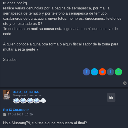
truchas por kg
realice varias denuncias por la pagina de sernapesca, por mail a
sernapesca de temuco y por teléfono a sernapesca de temuco,
carabineros de curacautin, envié fotos, nombres, direcciones, teléfonos,
etc y el resultado es 0 !
Te contestan un mail su causa esta ingresada con n° que no sirve de
nada
Alguien conoce alguna otra forma o algún fiscalizador de la zona para
multar a esta gente ?
Saludos
BETO_FLYFISHING
Mosquero Intermedio
Re: IX Curacautin
P
17 Jul 2017, 15:59
o
s
Hola Mustang79, tuviste alguna respuesta al final?
t