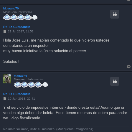
Mustang79
Mosquero Intermedio
Re: IX Curacautin
P
21 Jul 2017, 11:52
o
s
Hola Jose Luis, me habían comentado lo que hicieron ustedes
t
contratando a un inspector
muy buena iniciativa la única solución al parecer ...
Saludos !
mapache
Mosquero Intermedio
Re: IX Curacautin
P
10 Jan 2018, 22:41
o
s
Y el servicio de impuestos internos ¿donde cresta esta? Asumo que si
t
venden algo deben dar boleta. Esos tienen recursos de sobra para andar
we.. digo fiscalizando.
No mate su límite, limite su matanza. (Mosqueros Patagónicos)