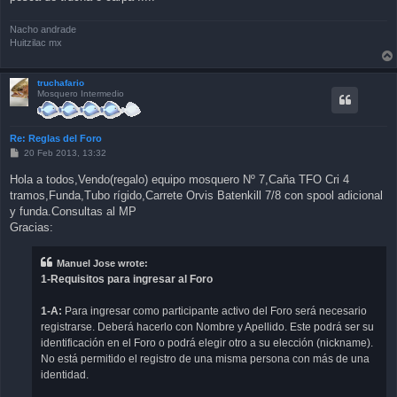
Nacho andrade
Huitzilac mx
truchafario
Mosquero Intermedio
Re: Reglas del Foro
P
20 Feb 2013, 13:32
o
s
Hola a todos,Vendo(regalo) equipo mosquero Nº 7,Caña TFO Cri 4
t
tramos,Funda,Tubo rígido,Carrete Orvis Batenkill 7/8 con spool adicional
y funda.Consultas al MP
Gracias:
Manuel Jose wrote:
1-Requisitos para ingresar al Foro
1-A:
Para ingresar como participante activo del Foro será necesario
registrarse. Deberá hacerlo con Nombre y Apellido. Este podrá ser su
identificación en el Foro o podrá elegir otro a su elección (nickname).
No está permitido el registro de una misma persona con más de una
identidad.