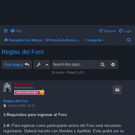
FAQ
Register
Login
S
Pescando Con Mosca
El Foro de la Pesca con Mosca en Chile
Categoría
e
Reglas del Foro
a
r
Search
Advanced 
Post Reply
c
16 posts • Page
1
of
1
h
Manuel Jose
Administrador
Reglas del Foro
P
13 Apr 2009, 15:22
o
s
1-Requisitos para ingresar al Foro
t
1-A:
Para ingresar como participante activo del Foro será necesario
registrarse. Deberá hacerlo con Nombre y Apellido. Este podrá ser su