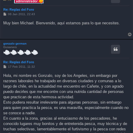
Re: Reglas del Foro
P
06 Jan 2011, 22:43
o
s
Muy bien Michael. Bienvenido, aquí estamos para lo que necesites.
t
gonzalo german
Gusanero
Re: Reglas del Foro
P
17 Feb 2011, 11:32
o
s
Hola, mi nombre es Gonzalo, soy de los Angeles, sin embargo por
t
razones laborales he trabajado en diversas ciudades y comunas a lo
largo de chile, en la actualidad me encuentro en Cañete, y con agrado
puedo decirles que me encontre con una nutrida cantidad de personas
que practican de esta hermosa actividad.
Esto pudiera resultar irrelevante para algunas personas, sin embargo
para quien practica la pesca, es una maravilla, especialmente cuando no
se conoce a nadie.
En cuanto a la zona, gracias al entuciasmo de los pescadores, he
conocido lugares muy bonitos y de entretenida pesca, muy técnica y de
truchas selectivas, lamentablemente el furtivismo y la pesca con redes