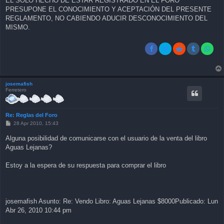
EL SOLO HECHO DE ESTAR REGISTRADO EN EL FORO
PRESUPONE EL CONOCIMIENTO Y ACEPTACIÓN DEL PRESENTE
REGLAMENTO, NO CABIENDO ADUCIR DESCONOCIMIENTO DEL
MISMO.
josemafish
Ferretero
Re: Reglas del Foro
P
28 Apr 2010, 15:43
o
s
Alguna posibilidad de comunicarse con el usuario de la venta del libro
t
Aguas Lejanas?
Estoy a la espera de su respuesta para comprar el libro
josemafish Asunto: Re: Vendo Libro: Aguas Lejanas $8000Publicado: Lun
Abr 26, 2010 10:44 pm