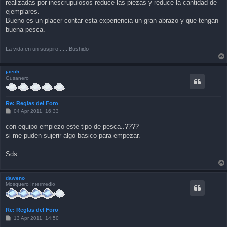
realizadas por inescrupulosos reduce las piezas y reduce la cantidad de
ejemplares.
Bueno es un placer contar esta experiencia un gran abrazo y que tengan
buena pesca.
La vida en un suspiro,......Bushido
jaech
Gusanero
Re: Reglas del Foro
P
04 Apr 2011, 16:33
o
s
con equipo empiezo este tipo de pesca..????
t
si me puden sujerir algo basico para empezar.
Sds.
daweno
Mosquero Intermedio
Re: Reglas del Foro
P
13 Apr 2011, 14:50
o