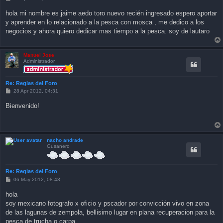
o
s
hola mi nombre es jaime aedo toro nuevo recién ingresado espero aportar
t
y aprender en lo relacionado a la pesca con mosca , me dedico a los
negocios y ahora quiero dedicar mas tiempo a la pesca. soy de lautaro
Manuel Jose
Administrador
Re: Reglas del Foro
P
28 Apr 2012, 04:31
o
s
Bienvenido!
t
nacho andrade
Gusanero
Re: Reglas del Foro
P
06 May 2012, 08:43
o
s
hola
t
soy mexicano fotografo x oficio y pscador por convicción vivo en zona
de las lagunas de zempola, bellisimo lugar en plana recuperacion para la
pesca de trucha o carpa .....