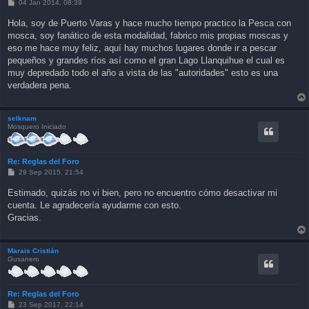
P
04 Jan 2014, 08:39
o
s
Hola, soy de Puerto Varas y hace mucho tiempo practico la Pesca con
t
mosca, soy fanático de esta modalidad, fabrico mis propias moscas y
eso me hace muy feliz, aquí hay muchos lugares donde ir a pescar
pequeños y grandes ríos así como el gran Lago Llanquihue el cual es
muy depredado todo el año a vista de las "autoridades" esto es una
verdadera pena.
selknam
Mosquero Iniciado
Re: Reglas del Foro
P
29 Sep 2015, 21:54
o
s
Estimado, quizás no vi bien, pero no encuentro cómo desactivar mi
t
cuenta. Le agradecería ayudarme con esto.
Gracias.
Marais Cristián
Gusanero
Re: Reglas del Foro
P
23 Sep 2017, 22:14