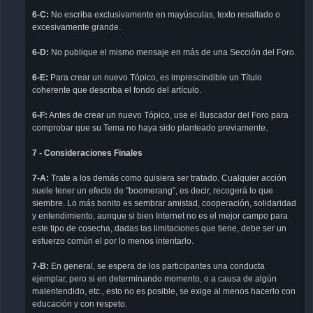
6-C:
No escriba exclusivamente en mayúsculas, texto resaltado o
excesivamente grande.
6-D:
No publique el mismo mensaje en más de una Sección del Foro.
6-E:
Para crear un nuevo Tópico, es imprescindible un Título
coherente que describa el fondo del artículo.
6-F:
Antes de crear un nuevo Tópico, use el Buscador del Foro para
comprobar que su Tema no haya sido planteado previamente.
7 - Consideraciones Finales
7-A:
Trate a los demás como quisiera ser tratado. Cualquier acción
suele tener un efecto de "boomerang", es decir, recogerá lo que
siembre. Lo más bonito es sembrar amistad, cooperación, solidaridad
y entendimiento, aunque si bien Internet no es el mejor campo para
este tipo de cosecha, dadas las limitaciones que tiene, debe ser un
esfuerzo común el por lo menos intentarlo.
7-B:
En general, se espera de los participantes una conducta
ejemplar, pero si en determinando momento, o a causa de algún
malentendido, etc., esto no es posible, se exige al menos hacerlo con
educación y con respeto.