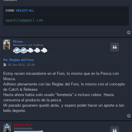
CODE:
SELECT ALL
epachile@gmail.com
Mizagu
Mosquero con Colihue
Re: Reglas del Foro
P
06 Jan 2011, 22:39
o
s
Estoy recien iniciandome en el Foro, lo mismo que en la Pesca con
t
Mosca.
Adhiero plenamente con las Reglas del Foro, lo mismo con el concepto
de Catch & Release.
Hasta ahora había solo usado "ferreteria" e incluso cebos. Hasta
consumía el producto de la pesca.
Mi pasado gusanero quedó atrás, y espero poder hacer un aporte a tan
bello deporte.
Manuel Jose
Administrador