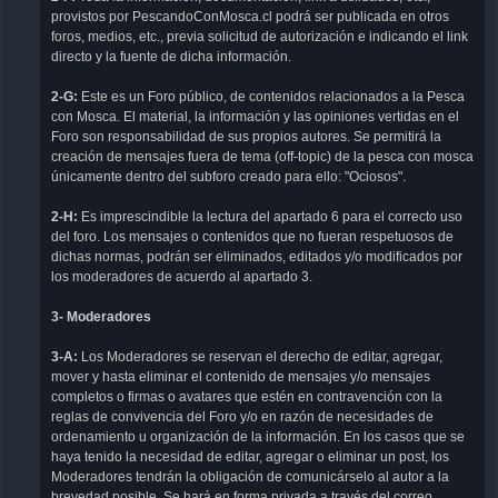
provistos por PescandoConMosca.cl podrá ser publicada en otros
foros, medios, etc., previa solicitud de autorización e indicando el link
directo y la fuente de dicha información.
2-G:
Este es un Foro público, de contenidos relacionados a la Pesca
con Mosca. El material, la información y las opiniones vertidas en el
Foro son responsabilidad de sus propios autores. Se permitirá la
creación de mensajes fuera de tema (off-topic) de la pesca con mosca
únicamente dentro del subforo creado para ello: "Ociosos".
2-H:
Es imprescindible la lectura del apartado 6 para el correcto uso
del foro. Los mensajes o contenidos que no fueran respetuosos de
dichas normas, podrán ser eliminados, editados y/o modificados por
los moderadores de acuerdo al apartado 3.
3- Moderadores
3-A:
Los Moderadores se reservan el derecho de editar, agregar,
mover y hasta eliminar el contenido de mensajes y/o mensajes
completos o firmas o avatares que estén en contravención con la
reglas de convivencia del Foro y/o en razón de necesidades de
ordenamiento u organización de la información. En los casos que se
haya tenido la necesidad de editar, agregar o eliminar un post, los
Moderadores tendrán la obligación de comunicárselo al autor a la
brevedad posible. Se hará en forma privada a través del correo