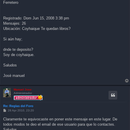
Ferretero
Registrado: Dom Jun 15, 2008 3:38 pm
Mensajes: 26
Ubicación: Coyhaique Te quedan libros?
Si aùn hay;
dnde te deposito?
Soy de coyhaique.
Saludos
Josè manuel
Manuel Jose
Administrador
Re: Reglas del Foro
P
28 Apr 2010, 23:20
o
s
Claramente te equivocaste en poner este mensaje en este lugar. De
t
todos modos te deo el email de ese usuario para que lo contactes.
Saludos