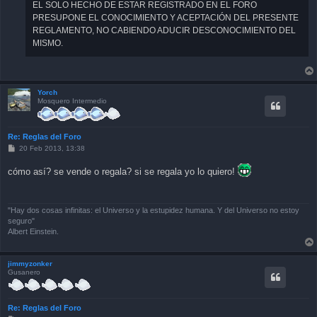
EL SOLO HECHO DE ESTAR REGISTRADO EN EL FORO
PRESUPONE EL CONOCIMIENTO Y ACEPTACIÓN DEL PRESENTE
REGLAMENTO, NO CABIENDO ADUCIR DESCONOCIMIENTO DEL
MISMO.
Yorch
Mosquero Intermedio
Re: Reglas del Foro
P
20 Feb 2013, 13:38
o
s
cómo así? se vende o regala? si se regala yo lo quiero!
t
"Hay dos cosas infinitas: el Universo y la estupidez humana. Y del Universo no estoy
seguro"
Albert Einstein.
jimmyzonker
Gusanero
Re: Reglas del Foro