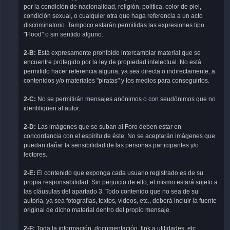
por la condición de nacionalidad, religión, política, color de piel,
condición sexual, o cualquier otra que haga referencia a un acto
discriminatorio. Tampoco estarán permitidas las expresiones tipo
"Flood" o sin sentido alguno.
2-B:
Está expresamente prohibido intercambiar material que se
encuentre protegido por la ley de propiedad intelectual. No está
permitido hacer referencia alguna, ya sea directa o indirectamente, a
contenidos y/o materiales "piratas" y los medios para conseguirlos.
2-C:
No se permitirán mensajes anónimos o con seudónimos que no
identifiquen al autor.
2-D:
Las imágenes que se suban al Foro deben estar en
concordancia con el espíritu de éste. No se aceptarán imágenes que
puedan dañar la sensibilidad de las personas participantes y/o
lectores.
2-E:
El contenido que exponga cada usuario registrado es de su
propia responsabilidad. Sin perjuicio de ello, el mismo estará sujeto a
las cláusulas del apartado 3. Todo contenido que no sea de su
autoría, ya sea fotografías, textos, videos, etc., deberá incluir la fuente
original de dicho material dentro del propio mensaje.
2-F:
Toda la información, documentación, link a utilidades, etc.,