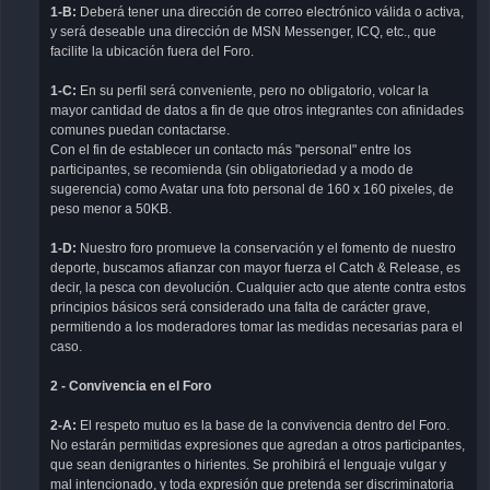
1-B:
Deberá tener una dirección de correo electrónico válida o activa,
y será deseable una dirección de MSN Messenger, ICQ, etc., que
facilite la ubicación fuera del Foro.
1-C:
En su perfil será conveniente, pero no obligatorio, volcar la
mayor cantidad de datos a fin de que otros integrantes con afinidades
comunes puedan contactarse.
Con el fin de establecer un contacto más "personal" entre los
participantes, se recomienda (sin obligatoriedad y a modo de
sugerencia) como Avatar una foto personal de 160 x 160 pixeles, de
peso menor a 50KB.
1-D:
Nuestro foro promueve la conservación y el fomento de nuestro
deporte, buscamos afianzar con mayor fuerza el Catch & Release, es
decir, la pesca con devolución. Cualquier acto que atente contra estos
principios básicos será considerado una falta de carácter grave,
permitiendo a los moderadores tomar las medidas necesarias para el
caso.
2 - Convivencia en el Foro
2-A:
El respeto mutuo es la base de la convivencia dentro del Foro.
No estarán permitidas expresiones que agredan a otros participantes,
que sean denigrantes o hirientes. Se prohibirá el lenguaje vulgar y
mal intencionado, y toda expresión que pretenda ser discriminatoria