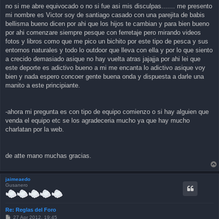
s
no si me abre equivocado o no si fue asi mis disculpas....... me presento
t
mi nombre es Victor soy de santiago casado con una parejita de babis
bellisma bueno dicen por ahi que los hijos te cambian y para bien bueno
por ahi comenzare siempre pesque con ferretaje pero mirando videos
fotos y libros como que me pico un bichito por este tipo de pesca y sus
entornos naturales y todo lo outdoor que lleva con ella y por lo que siento
a crecido demasiado asique no hay vuelta atras jajajja por ahi lei que
este deporte es adictivo bueno a mi me encanta lo adictivo asique voy
bien y nada espero concoer gente buena onda y dispuesta a darle una
manito a este principiante.
-ahora mi pregunta es con tipo de equipo comienzo o si hay alguien que
venda el equipo etc se los agradeceria mucho ya que hay mucho
charlatan por la web.
de atte mano muchas gracias.
jaimeaedo
Gusanero
Re: Reglas del Foro
P
27 Apr 2012, 19:45