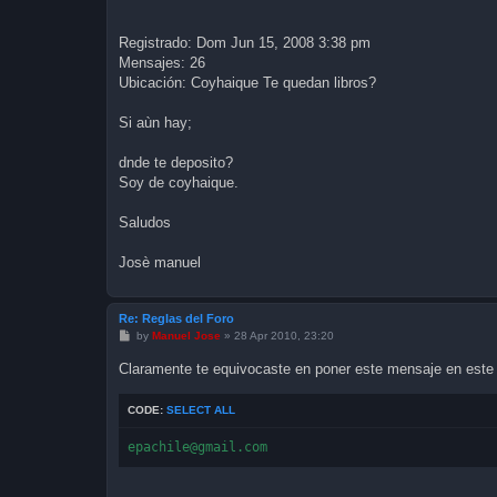
Registrado: Dom Jun 15, 2008 3:38 pm
Mensajes: 26
Ubicación: Coyhaique Te quedan libros?
Si aùn hay;
dnde te deposito?
Soy de coyhaique.
Saludos
Josè manuel
Re: Reglas del Foro
P
by
Manuel Jose
»
28 Apr 2010, 23:20
o
s
Claramente te equivocaste en poner este mensaje en este 
t
CODE:
SELECT ALL
epachile@gmail.com