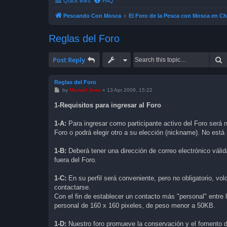
Quick links
FAQ
Pescando Con Mosca
El Foro de la Pesca con Mosca en Ch
Reglas del Foro
S
Post Reply
Reglas del Foro
P
by
Manuel Jose
»
13 Apr 2009, 15:22
o
s
1-Requisitos para ingresar al Foro
t
1-A:
Para ingresar como participante activo del Foro será n
Foro o podrá elegir otro a su elección (nickname). No est
1-B:
Deberá tener una dirección de correo electrónico válid
fuera del Foro.
1-C:
En su perfil será conveniente, pero no obligatorio, vo
contactarse.
Con el fin de establecer un contacto más "personal" entre 
personal de 160 x 160 pixeles, de peso menor a 50KB.
1-D:
Nuestro foro promueve la conservación y el fomento d