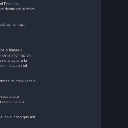
 el Foro son
te dentro del subforo
 dichas normas,
os o firmas o
 de la información.
elo al autor a la
que motivaron tal
 normas de convivencia
ivada a otro
r comentario al
nal en el caso que así