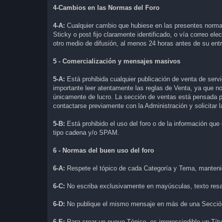
4-Cambios en las Normas del Foro
4-A:
Cualquier cambio que hubiese en las presentes norm
Sticky o post fijo claramente identificado, o vía correo ele
otro medio de difusión, al menos 24 horas antes de su ent
5 - Comercialización y mensajes masivos
5-A:
Está prohibida cualquier publicación de venta de servi
importante leer atentamente las reglas de Venta, ya que n
únicamente de lucro. La sección de ventas está pensada p
contactarse previamente con la Administración y solicitar 
5-B:
Está prohibido el uso del foro o de la información qu
tipo cadena y/o SPAM.
6 - Normas del buen uso del foro
6-A:
Respete el tópico de cada Categoría y Tema, mantenie
6-C:
No escriba exclusivamente en mayúsculas, texto resa
6-D:
No publique el mismo mensaje en más de una Sección
6-E:
Para crear un nuevo Tópico, es imprescindible un Títul