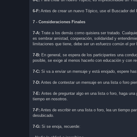
6-F:
Antes de crear un nuevo Tópico, use el Buscador del
7 - Consideraciones Finales
7-A:
Trate a los demás como quisiera ser tratado. Cualquie
es sembrar amistad, cooperación, solidaridad y entendimie
limitaciones que tiene, debe ser un esfuerzo común el por 
7-B:
En general, se espera de los participantes una condu
posible, se exige al menos hacerlo con educación y con re
7-C:
Si va a enviar un mensaje y está enojado, espere hasta
7-D:
Antes de contestar un mensaje en una lista o foro pien
7-E:
Antes de preguntar algo en una lista o foro, haga una 
tiempo en nosotros.
7-F:
Antes de escribir en una lista o foro, lea un tiempo par
desubicado.
7-G:
Si se enoja, recuerde: