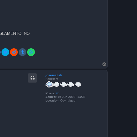
EGLAMENTO, NO
T
o
p
josemafish
Ferretero
Posts:
43
Joined:
15 Jun 2008, 14:38
Location:
Coyhaique