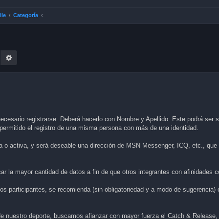
ile
Categoría
earch
Advanced search
ecesario registrarse. Deberá hacerlo con Nombre y Apellido. Este podrá ser su
á permitido el registro de una misma persona con más de una identidad.
a o activa, y será deseable una dirección de MSN Messenger, ICQ, etc., que f
lcar la mayor cantidad de datos a fin de que otros integrantes con afinidade
los participantes, se recomienda (sin obligatoriedad y a modo de sugerencia)
e nuestro deporte, buscamos afianzar con mayor fuerza el Catch & Release, 