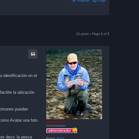
Register
Login
16 posts • Page
1
of
1
 identificación en el
acilite la ubicación
s comunes puedan
 como Avatar una foto
Manuel Jose
Administrador
es decir, la pesca
Posts:
6013