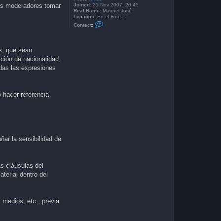
Joined:
21 Nov 2007, 20:45
los moderadores tomar
Real Name:
Manuel José
Location:
En el Foro...
C
Contact:
o
n
t
a
s, que sean
c
t
ición de nacionalidad,
M
idas las expresiones
a
n
u
e
l
o hacer referencia
J
o
s
e
ar la sensibilidad de
as cláusulas del
aterial dentro del
 medios, etc., previa