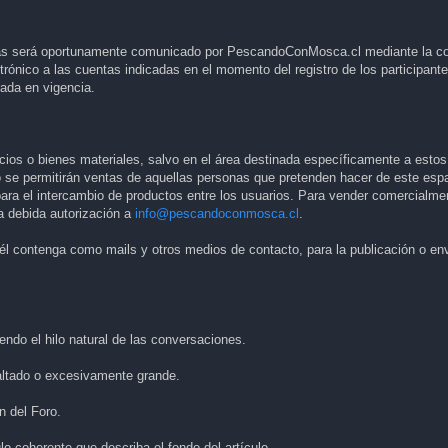
as será oportunamente comunicado por PescandoConMosca.cl mediante la co
ctrónico a las cuentas indicadas en el momento del registro de los participante
rada en vigencia.
cios o bienes materiales, salvo en el área destinada específicamente a estos
o se permitirán ventas de aquellas personas que pretenden hacer de este espa
ara el intercambio de productos entre los usuarios. Para vender comercialme
la debida autorización a
info@pescandoconmosca.cl
.
e él contenga como mails y otros medios de contacto, para la publicación o e
ndo el hilo natural de las conversaciones.
ltado o excesivamente grande.
 del Foro.
o coherente que describa el fondo del artículo.