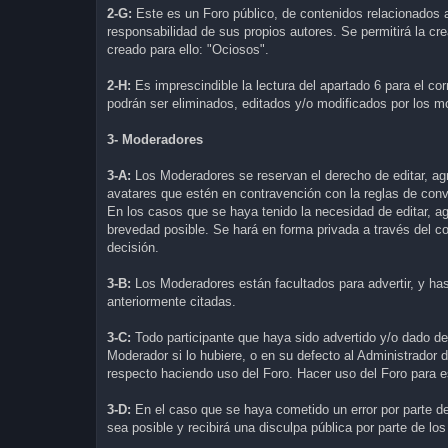
2-G:
Este es un Foro público, de contenidos relacionados a
responsabilidad de sus propios autores. Se permitirá la c
creado para ello: "Ociosos".
2-H:
Es imprescindible la lectura del apartado 6 para el c
podrán ser eliminados, editados y/o modificados por los m
3- Moderadores
3-A:
Los Moderadores se reservan el derecho de editar, ag
avatares que estén en contravención con la reglas de conv
En los casos que se haya tenido la necesidad de editar, ag
brevedad posible. Se hará en forma privada a través del co
decisión.
3-B:
Los Moderadores están facultados para advertir, y has
anteriormente citadas.
3-C:
Todo participante que haya sido advertido y/o dado de 
Moderador si lo hubiere, o en su defecto al Administrador 
respecto haciendo uso del Foro. Hacer uso del Foro para este
3-D:
En el caso que se haya cometido un error por parte de 
sea posible y recibirá una disculpa pública por parte de l