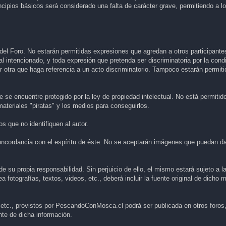
incipios básicos será considerado una falta de carácter grave, permitiendo a 
del Foro. No estarán permitidas expresiones que agredan a otros participante
mal intencionado, y toda expresión que pretenda ser discriminatoria por la cond
uier otra que haga referencia a un acto discriminatorio. Tampoco estarán permit
 se encuentre protegido por la ley de propiedad intelectual. No está permitid
materiales "piratas" y los medios para conseguirlos.
 que no identifiquen al autor.
ncordancia con el espíritu de éste. No se aceptarán imágenes que puedan dañ
 su propia responsabilidad. Sin perjuicio de ello, el mismo estará sujeto a l
fotografías, textos, videos, etc., deberá incluir la fuente original de dicho m
, etc., provistos por PescandoConMosca.cl podrá ser publicada en otros foros,
ente de dicha información.