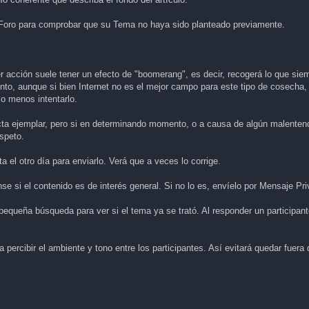
 Foro para comprobar que su Tema no haya sido planteado previamente.
r acción suele tener un efecto de "boomerang", es decir, recogerá lo que sie
nto, aunque si bien Internet no es el mejor campo para este tipo de cosecha,
lo menos intentarlo.
cta ejemplar, pero si en determinando momento, o a causa de algún malentend
speto.
 el otro día para enviarlo. Verá que a veces lo corrige.
se si el contenido es de interés general. Si no lo es, envíelo por Mensaje Pr
pequeña búsqueda para ver si el tema ya se trató. Al responder un participant
a percibir el ambiente y tono entre los participantes. Así evitará quedar fuera 