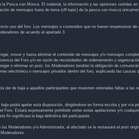
 la Pesca con Mosca. El material, la información y las opiniones vertidas en
reación de mensajes fuera de tema (off-topic) de la pesca con mosca únicamen
orrecto uso del foro. Los mensajes o contenidos que no fueran respetuosos de
oderadores de acuerdo al apartado 3.
regar, mover y hasta eliminar el contenido de mensajes y/o mensajes complet
ivencia del Foro y/o en razón de necesidades de ordenamiento u organización
regar o eliminar un post, los Moderadores tendrán la obligación de comunicárs
rreo electrónico o mensajes privados dentro del foro, explicando las causas 
ta dar de baja a aquellos participantes que muestren reiteradas faltas a las
baja podrá apelar esta disposición, dirigiéndose en forma escrita y por vía pr
del Foro. Estará expresamente prohibido verter estas apelaciones y/o cualquie
 fin significara la baja definitiva del participante.
los Moderadores y/o Administrador, al afectado se le restaurará el post origi
os Moderadores.