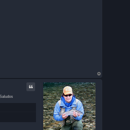
T
o
p
 Saludos