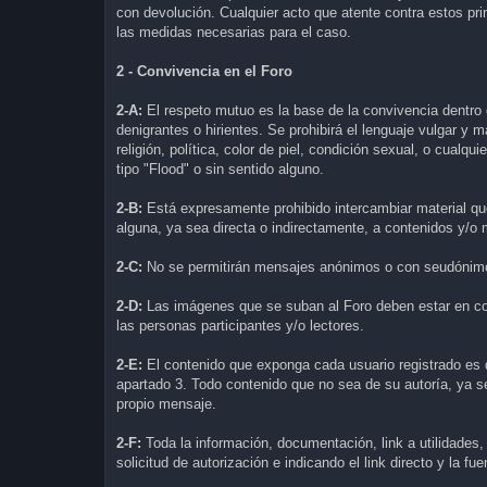
con devolución. Cualquier acto que atente contra estos pr
las medidas necesarias para el caso.
2 - Convivencia en el Foro
2-A:
El respeto mutuo es la base de la convivencia dentro 
denigrantes o hirientes. Se prohibirá el lenguaje vulgar y 
religión, política, color de piel, condición sexual, o cualq
tipo "Flood" o sin sentido alguno.
2-B:
Está expresamente prohibido intercambiar material que
alguna, ya sea directa o indirectamente, a contenidos y/o 
2-C:
No se permitirán mensajes anónimos o con seudónimos
2-D:
Las imágenes que se suban al Foro deben estar en co
las personas participantes y/o lectores.
2-E:
El contenido que exponga cada usuario registrado es de
apartado 3. Todo contenido que no sea de su autoría, ya sea 
propio mensaje.
2-F:
Toda la información, documentación, link a utilidades
solicitud de autorización e indicando el link directo y la fu