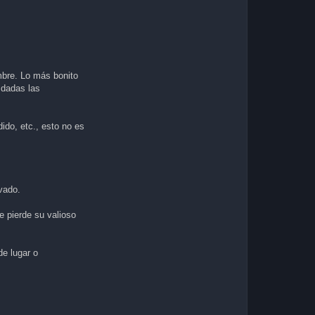
mbre. Lo más bonito
 dadas las
ido, etc., esto no es
ivado.
e pierde su valioso
de lugar o