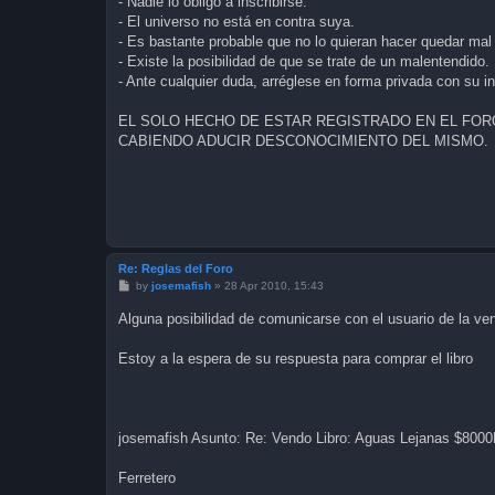
- Nadie lo obligó a inscribirse.
- El universo no está en contra suya.
- Es bastante probable que no lo quieran hacer quedar m
- Existe la posibilidad de que se trate de un malentendido.
- Ante cualquier duda, arréglese en forma privada con su in
EL SOLO HECHO DE ESTAR REGISTRADO EN EL FO
CABIENDO ADUCIR DESCONOCIMIENTO DEL MISMO.
Re: Reglas del Foro
P
by
josemafish
»
28 Apr 2010, 15:43
o
s
Alguna posibilidad de comunicarse con el usuario de la ven
t
Estoy a la espera de su respuesta para comprar el libro
josemafish Asunto: Re: Vendo Libro: Aguas Lejanas $8000
Ferretero