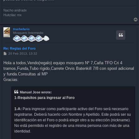
Nacho andrade
Huitzilac mx
truchafario
Mosquero Intermedio
Re: Reglas del Foro
P
20 Feb 2013, 13:32
o
s
Hola a todos,Vendo(regalo) equipo mosquero Nº 7,Caña TFO Cri 4
t
tramos,Funda,Tubo rígido,Carrete Orvis Batenkill 7/8 con spool adicional
y funda.Consultas al MP
Gracias:
Manuel Jose wrote:
1-Requisitos para ingresar al Foro
1-A:
Para ingresar como participante activo del Foro será necesario
registrarse. Deberá hacerlo con Nombre y Apellido. Este podrá ser su
identificación en el Foro o podrá elegir otro a su elección (nickname).
No está permitido el registro de una misma persona con más de una
identidad.