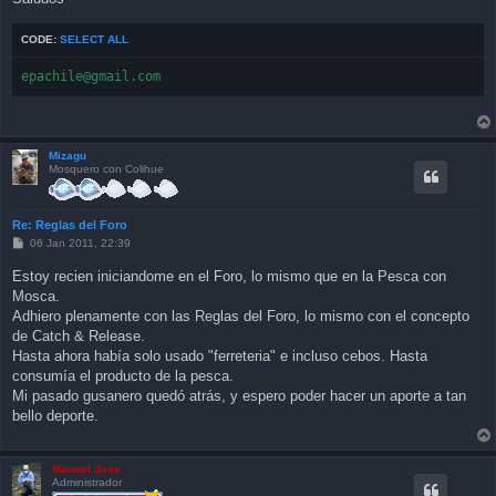
CODE:
SELECT ALL
epachile@gmail.com
Mizagu
Mosquero con Colihue
Re: Reglas del Foro
P
06 Jan 2011, 22:39
o
s
Estoy recien iniciandome en el Foro, lo mismo que en la Pesca con
t
Mosca.
Adhiero plenamente con las Reglas del Foro, lo mismo con el concepto
de Catch & Release.
Hasta ahora había solo usado "ferreteria" e incluso cebos. Hasta
consumía el producto de la pesca.
Mi pasado gusanero quedó atrás, y espero poder hacer un aporte a tan
bello deporte.
Manuel Jose
Administrador