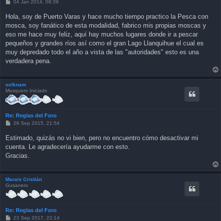
P
04 Jan 2014, 08:39
o
s
Hola, soy de Puerto Varas y hace mucho tiempo practico la Pesca con
t
mosca, soy fanático de esta modalidad, fabrico mis propias moscas y
eso me hace muy feliz, aquí hay muchos lugares donde ir a pescar
pequeños y grandes ríos así como el gran Lago Llanquihue el cual es
muy depredado todo el año a vista de las "autoridades" esto es una
verdadera pena.
selknam
Mosquero Iniciado
Re: Reglas del Foro
P
29 Sep 2015, 21:54
o
s
Estimado, quizás no vi bien, pero no encuentro cómo desactivar mi
t
cuenta. Le agradecería ayudarme con esto.
Gracias.
Marais Cristián
Gusanero
Re: Reglas del Foro
P
23 Sep 2017, 22:14