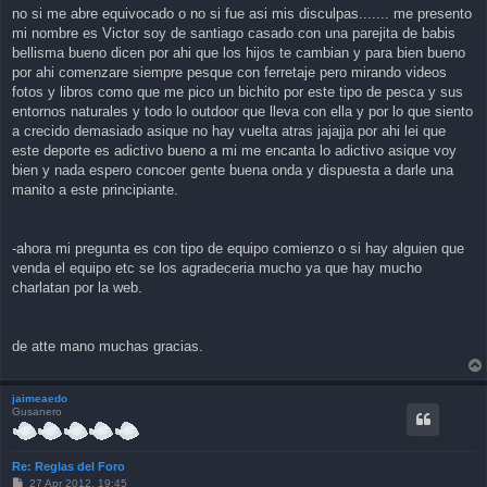
s
no si me abre equivocado o no si fue asi mis disculpas....... me presento
t
mi nombre es Victor soy de santiago casado con una parejita de babis
bellisma bueno dicen por ahi que los hijos te cambian y para bien bueno
por ahi comenzare siempre pesque con ferretaje pero mirando videos
fotos y libros como que me pico un bichito por este tipo de pesca y sus
entornos naturales y todo lo outdoor que lleva con ella y por lo que siento
a crecido demasiado asique no hay vuelta atras jajajja por ahi lei que
este deporte es adictivo bueno a mi me encanta lo adictivo asique voy
bien y nada espero concoer gente buena onda y dispuesta a darle una
manito a este principiante.
-ahora mi pregunta es con tipo de equipo comienzo o si hay alguien que
venda el equipo etc se los agradeceria mucho ya que hay mucho
charlatan por la web.
de atte mano muchas gracias.
jaimeaedo
Gusanero
Re: Reglas del Foro
P
27 Apr 2012, 19:45