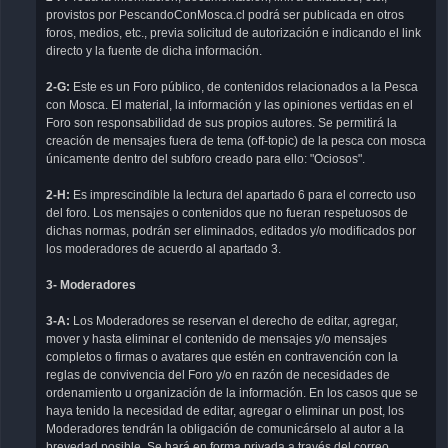
provistos por PescandoConMosca.cl podrá ser publicada en otros
foros, medios, etc., previa solicitud de autorización e indicando el link
directo y la fuente de dicha información.
2-G:
Este es un Foro público, de contenidos relacionados a la Pesca
con Mosca. El material, la información y las opiniones vertidas en el
Foro son responsabilidad de sus propios autores. Se permitirá la
creación de mensajes fuera de tema (off-topic) de la pesca con mosca
únicamente dentro del subforo creado para ello: "Ociosos".
2-H:
Es imprescindible la lectura del apartado 6 para el correcto uso
del foro. Los mensajes o contenidos que no fueran respetuosos de
dichas normas, podrán ser eliminados, editados y/o modificados por
los moderadores de acuerdo al apartado 3.
3- Moderadores
3-A:
Los Moderadores se reservan el derecho de editar, agregar,
mover y hasta eliminar el contenido de mensajes y/o mensajes
completos o firmas o avatares que estén en contravención con la
reglas de convivencia del Foro y/o en razón de necesidades de
ordenamiento u organización de la información. En los casos que se
haya tenido la necesidad de editar, agregar o eliminar un post, los
Moderadores tendrán la obligación de comunicárselo al autor a la
brevedad posible. Se hará en forma privada a través del correo