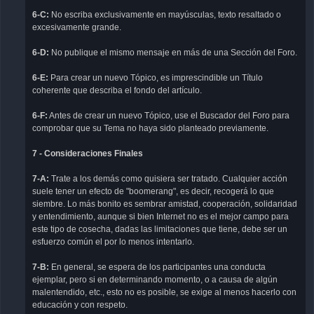
6-C:
No escriba exclusivamente en mayúsculas, texto resaltado o
excesivamente grande.
6-D:
No publique el mismo mensaje en más de una Sección del Foro.
6-E:
Para crear un nuevo Tópico, es imprescindible un Título
coherente que describa el fondo del artículo.
6-F:
Antes de crear un nuevo Tópico, use el Buscador del Foro para
comprobar que su Tema no haya sido planteado previamente.
7 - Consideraciones Finales
7-A:
Trate a los demás como quisiera ser tratado. Cualquier acción
suele tener un efecto de "boomerang", es decir, recogerá lo que
siembre. Lo más bonito es sembrar amistad, cooperación, solidaridad
y entendimiento, aunque si bien Internet no es el mejor campo para
este tipo de cosecha, dadas las limitaciones que tiene, debe ser un
esfuerzo común el por lo menos intentarlo.
7-B:
En general, se espera de los participantes una conducta
ejemplar, pero si en determinando momento, o a causa de algún
malentendido, etc., esto no es posible, se exige al menos hacerlo con
educación y con respeto.