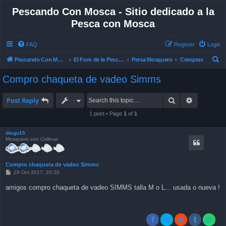
Pescando Con Mosca - Sitio dedicado a la
Pesca con Mosca
FAQ
Register
Login
S
Pescando Con Mosca
El Foro de la Pesca con Mosca en Chile
Persa Mosquero
Compras
e
Compro chaqueta de vadeo Simms
a
r
Search
Advanced 
Post Reply
c
1 post • Page
1
of
1
h
diego15
Mosquero con Colihue
Compro chaqueta de vadeo Simms
P
29 Oct 2017, 20:20
o
s
amigos compro chaqueta de vadeo SIMMS talla M o L... usada o nueva !
t