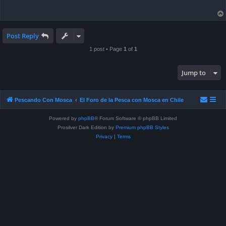
Post Reply
1 post • Page
1
of
1
Jump to
Pescando Con Mosca
El Foro de la Pesca con Mosca en Chile
Powered by
phpBB
® Forum Software © phpBB Limited
Prosilver Dark Edition by
Premium phpBB Styles
Privacy
|
Terms