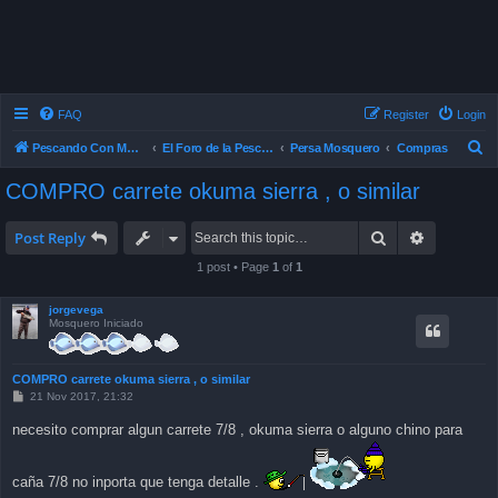
FAQ
Register
Login
S
Pescando Con Mosca
El Foro de la Pesca con Mosca en Chile
Persa Mosquero
Compras
e
COMPRO carrete okuma sierra , o similar
a
r
Search
Advanced 
Post Reply
c
1 post • Page
1
of
1
h
jorgevega
Mosquero Iniciado
COMPRO carrete okuma sierra , o similar
P
21 Nov 2017, 21:32
o
s
necesito comprar algun carrete 7/8 , okuma sierra o alguno chino para
t
caña 7/8 no inporta que tenga detalle .