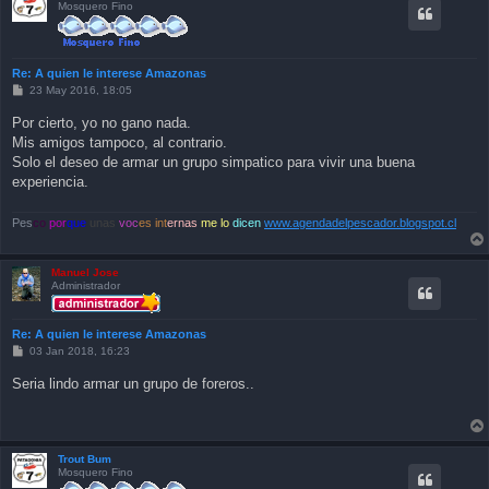
Mosquero Fino
Re: A quien le interese Amazonas
P
23 May 2016, 18:05
o
s
Por cierto, yo no gano nada.
t
Mis amigos tampoco, al contrario.
Solo el deseo de armar un grupo simpatico para vivir una buena
experiencia.
Pes
co
por
que
unas
voc
es int
ernas
me lo
dicen
www.agendadelpescador.blogspot.cl
Manuel Jose
Administrador
Re: A quien le interese Amazonas
P
03 Jan 2018, 16:23
o
s
Seria lindo armar un grupo de foreros..
t
Trout Bum
Mosquero Fino