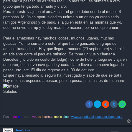
para salir a pescar, no es tarea facil. Lo mas facil es sumarse a otro
grupo que tenga todo armado y claro.
Para ir a este viaje en el amazonas, el grupo debe ser de al menos 8
personas. Mi única oportunidad es unirme a un grupo ya organizado
(amigos Argentinos) y de paso, si alguien esta en las mismas que yo,
que me envie un mp y le doy mas información, por si se quiere unir.
Para el amazonas hay muchos lodges, muchos lugares, muchas
guiadas. Yo me sumare a este, el que han organizado un grupo de
amigos trasandinos. Hay que llegar a manaos (29 septiembre) y de allí
en adelante corre el paquete turistico. Se toma un vuelo charter a
Barcelos (incluido en costo del lodge) noche de hotel y luego se viaja en
un barco, el cual va navegando y cada dia te lleva a un nuevo lugar de
pesca, etc. etc. El dia de regreso es el 09 de octubre.
El que haya pensado ir, seguro ha investigado y sabe de que se trata.
Hay muchas especies a pescar, pero la pesca principal es de tucunaré.
Saludos
Pes
co
por
que
unas
voc
es int
ernas
me lo
dicen
www.agendadelpescador.blogspot.cl
Trout Bum