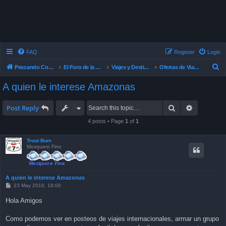
FAQ
Register
Login
S
Pescando Con Mosca
El Foro de la Pesca con Mosca en Chile
Viajes y Destinos de Pesca
Ofertas de Viajes
e
A quien le interese Amazonas
a
r
Search
Advanced 
Post Reply
c
4 posts • Page
1
of
1
h
Trout Bum
Mosquero Fino
A quien le interese Amazonas
P
23 May 2016, 18:00
o
s
Hola Amigos
t
Como podemos ver en posteos de viajes internacionales, armar un grupo