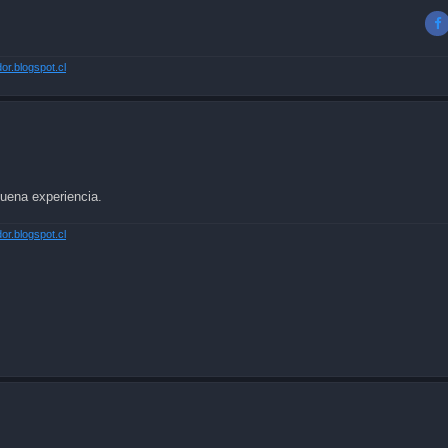
r.blogspot.cl
buena experiencia.
r.blogspot.cl