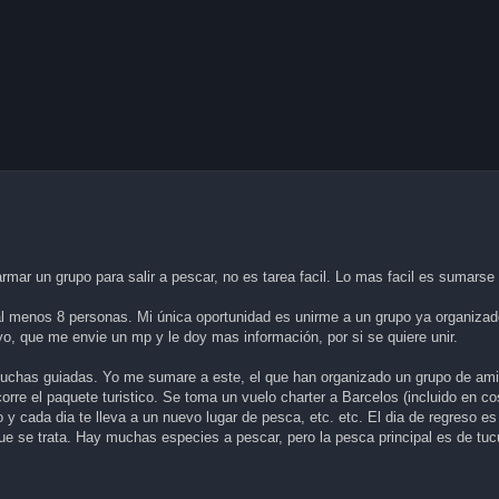
mar un grupo para salir a pescar, no es tarea facil. Lo mas facil es sumarse 
 al menos 8 personas. Mi única oportunidad es unirme a un grupo ya organiza
o, que me envie un mp y le doy mas información, por si se quiere unir.
chas guiadas. Yo me sumare a este, el que han organizado un grupo de ami
orre el paquete turistico. Se toma un vuelo charter a Barcelos (incluido en co
 y cada dia te lleva a un nuevo lugar de pesca, etc. etc. El dia de regreso es
ue se trata. Hay muchas especies a pescar, pero la pesca principal es de tuc