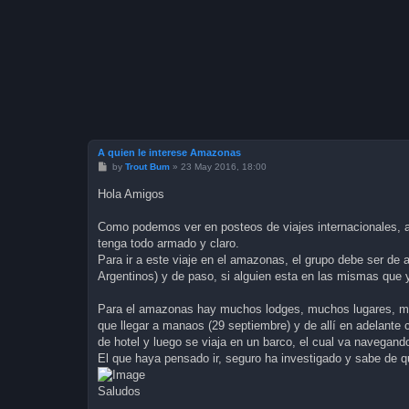
A quien le interese Amazonas
P
by
Trout Bum
»
23 May 2016, 18:00
o
s
Hola Amigos
t
Como podemos ver en posteos de viajes internacionales, ar
tenga todo armado y claro.
Para ir a este viaje en el amazonas, el grupo debe ser de
Argentinos) y de paso, si alguien esta en las mismas que y
Para el amazonas hay muchos lodges, muchos lugares, mu
que llegar a manaos (29 septiembre) y de allí en adelante c
de hotel y luego se viaja en un barco, el cual va navegando
El que haya pensado ir, seguro ha investigado y sabe de q
Saludos