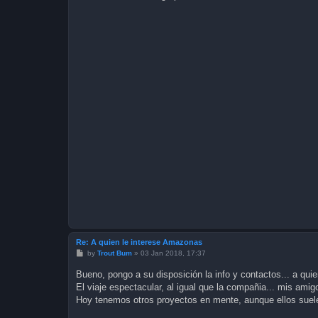
Re: A quien le interese Amazonas
P
by
Trout Bum
»
03 Jan 2018, 17:37
o
s
Bueno, pongo a su disposición la info y contactos... a quie
t
El viaje espectacular, al igual que la compañia... mis amig
Hoy tenemos otros proyectos en mente, aunque ellos suele