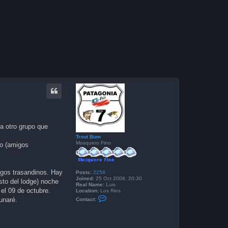
a otro grupo que
Trout Bum
Mosquero Fino
do (amigos
gos trasandinos. Hay
Posts:
2258
Joined:
25 Oct 2008, 20:30
sto del lodge) noche
Real Name:
Luis
 el 09 de octubre.
Location:
Los Rios
C
unaré.
Contact:
o
n
t
a
c