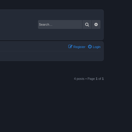
Search
Advanced search
Register
Login
4 posts • Page
1
of
1