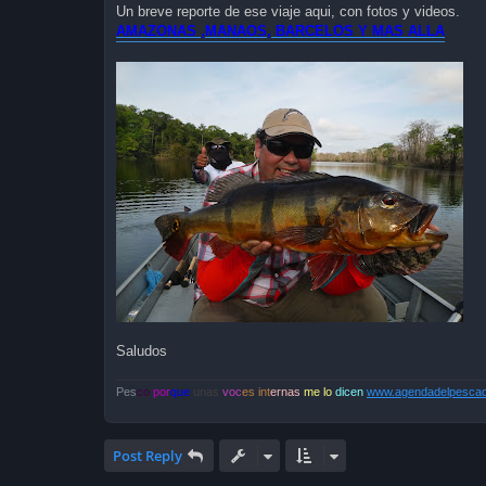
Un breve reporte de ese viaje aqui, con fotos y videos.
AMAZONAS ,MANAOS, BARCELOS Y MAS ALLA
Saludos
Pes
co
por
que
unas
voc
es int
ernas
me lo
dicen
www.agendadelpescado
Post Reply