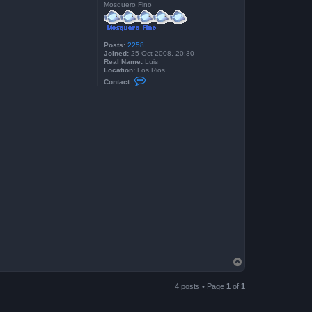
Mosquero Fino
s
e
Posts:
2258
Joined:
25 Oct 2008, 20:30
Real Name:
Luis
Location:
Los Rios
C
Contact:
o
n
t
a
c
t
T
r
o
u
t
B
u
m
T
o
p
4 posts • Page
1
of
1