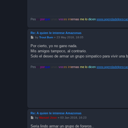
Pes
co
por
que
unas
voc
es int
ernas
me lo
dicen
www.agendadelpescado
Re: A quien le interese Amazonas
P
by
Trout Bum
»
23 May 2016, 18:05
o
s
Por cierto, yo no gano nada.
t
Mis amigos tampoco, al contrario.
Solo el deseo de armar un grupo simpatico para vivir una 
Pes
co
por
que
unas
voc
es int
ernas
me lo
dicen
www.agendadelpescado
Re: A quien le interese Amazonas
P
by
Manuel Jose
»
03 Jan 2018, 16:23
o
s
Seria lindo armar un grupo de foreros..
t