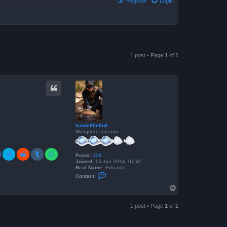
Register
Login
1 post • Page
1
of
1
hardc0lic0o0
Mosquero Iniciado
Posts:
118
Joined:
15 Jun 2014, 07:45
Real Name:
Eduardo
C
Contact:
o
n
T
t
o
a
p
c
1 post • Page
1
of
1
t
h
a