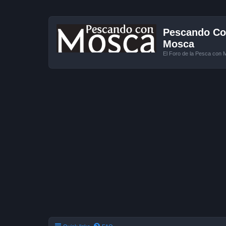
Pescando Con
Mosca
El Foro de la Pesca con 