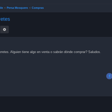
ile
Persa Mosquero
Compras
retes
earch
Advanced search
retes. Alguien tiene algo en venta o sabrán dónde comprar? Saludos.