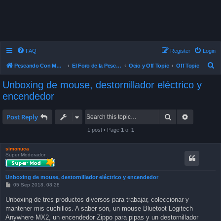
FAQ
Register
Login
S
Pescando Con Mosca
El Foro de la Pesca con Mosca en Chile
Ocio y Off Topic
Off Topic
e
Unboxing de mouse, destornillador eléctrico y
a
encendedor
r
c
Search
Advanced 
Post Reply
h
1 post • Page
1
of
1
simonuca
Super Moderador
Unboxing de mouse, destornillador eléctrico y encendedor
P
05 Sep 2018, 08:28
o
s
Unboxing de tres productos diversos para trabajar, coleccionar y
t
mantener mis cuchillos. A saber son, un mouse Bluetoot Logitech
Anywhere MX2, un encendedor Zippo para pipas y un destornillador