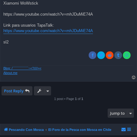
Xiamomi WoWstick
https://www.youtube.com/watch?v=mhJDuMiE74A
Link para usuarios TapaTalk:
https://www.youtube.com/watch?v=mhJDuMiE74A
sl2
Blog: /`````````````~<?////=<
About.me
Post Reply
1 post • Page
1
of
1
Jump to
Pescando Con Mosca
El Foro de la Pesca con Mosca en Chile