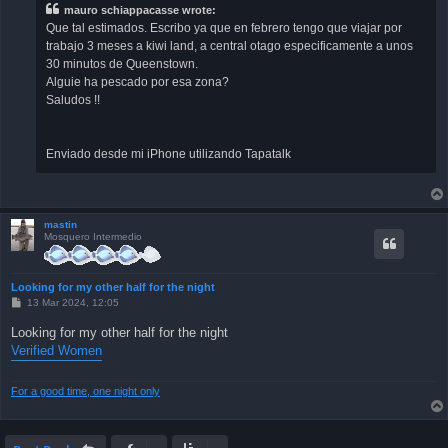
mauro schiappacasse wrote:
Que tal estimados. Escribo ya que en febrero tengo que viajar por
trabajo 3 meses a kiwi land, a central otago especificamente a unos
30 minutos de Queenstown.
Alguie ha pescado por esa zona?
Saludos !!
Enviado desde mi iPhone utilizando Tapatalk
mastin
Mosquero Intermedio
Looking for my other half for the night
P
13 Mar 2024, 12:05
o
s
Looking for my other half for the night
t
Verified Women
For a good time, one night only