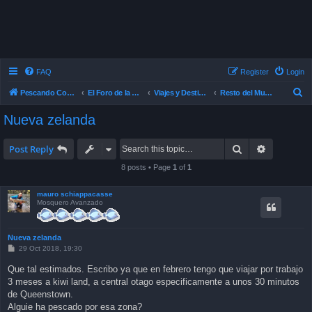
FAQ
Register
Login
S
Pescando Con Mosca
El Foro de la Pesca con Mosca en Chile
Viajes y Destinos de Pesca
Resto del Mundo
e
Nueva zelanda
a
r
Search
Advanced 
Post Reply
c
8 posts • Page
1
of
1
h
mauro schiappacasse
Mosquero Avanzado
Nueva zelanda
P
29 Oct 2018, 19:30
o
s
Que tal estimados. Escribo ya que en febrero tengo que viajar por trabajo
t
3 meses a kiwi land, a central otago especificamente a unos 30 minutos
de Queenstown.
Alguie ha pescado por esa zona?