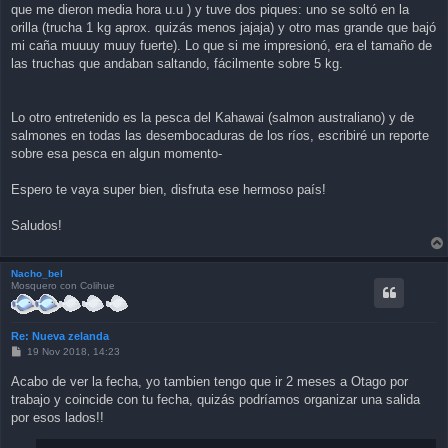
que me dieron media hora u.u ) y tuve dos piques: uno se soltó en la
orilla (trucha 1 kg aprox. quizás menos jajaja) y otro mas grande que bajó
mi caña muuuy muuy fuerte). Lo que si me impresionó, era el tamaño de
las truchas que andaban saltando, fácilmente sobre 5 kg.
Lo otro entretenido es la pesca del Kahawai (salmon australiano) y de
salmones en todas las desembocaduras de los ríos, escribiré un reporte
sobre esa pesca en algun momento-
Espero te vaya super bien, disfruta ese hermoso país!
Saludos!
Nacho_bel
Mosquero con Colihue
Re: Nueva zelanda
P
19 Nov 2018, 14:23
o
s
Acabo de ver la fecha, yo tambien tengo que ir 2 meses a Otago por
t
trabajo y coincide con tu fecha, quizás podríamos organizar una salida
por esos lados!!