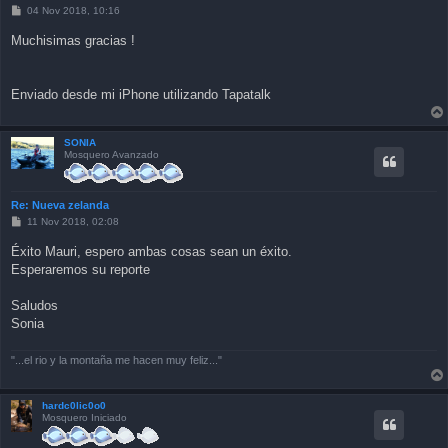
P
04 Nov 2018, 10:16
o
s
Muchisimas gracias !
t
Enviado desde mi iPhone utilizando Tapatalk
SONIA
Mosquero Avanzado
Re: Nueva zelanda
P
11 Nov 2018, 02:08
o
s
Éxito Mauri, espero ambas cosas sean un éxito.
t
Esperaremos su reporte
Saludos
Sonia
"...el rio y la montaña me hacen muy feliz..."
hardc0lic0o0
Mosquero Iniciado