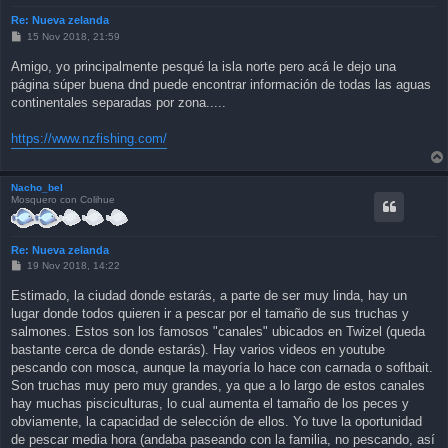
Re: Nueva zelanda
P
15 Nov 2018, 21:59
o
s
Amigo, yo principalmente pesqué la isla norte pero acá le dejo una
t
página súper buena dnd puede encontrar información de todas las aguas
continentales separadas por zona.....
https://www.nzfishing.com/
Nacho_bel
Mosquero con Colihue
Re: Nueva zelanda
P
19 Nov 2018, 14:22
o
s
Estimado, la ciudad donde estarás, a parte de ser muy linda, hay un
t
lugar donde todos quieren ir a pescar por el tamaño de sus truchas y
salmones. Estos son los famosos "canales" ubicados en Twizel (queda
bastante cerca de donde estarás). Hay varios videos en youtube
pescando con mosca, aunque la mayoría lo hace con carnada o softbait.
Son truchas muy pero muy grandes, ya que a lo largo de estos canales
hay muchas pisciculturas, lo cual aumenta el tamaño de los peces y
obviamente, la capacidad de selección de ellos. Yo tuve la oportunidad
de pescar media hora (andaba paseando con la familia, no pescando, así