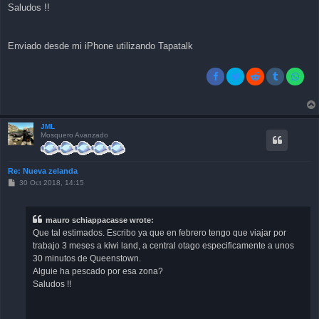
Saludos !!
Enviado desde mi iPhone utilizando Tapatalk
JML
Mosquero Avanzado
Re: Nueva zelanda
P
30 Oct 2018, 14:15
o
s
t
mauro schiappacasse wrote:
Que tal estimados. Escribo ya que en febrero tengo que viajar por
trabajo 3 meses a kiwi land, a central otago especificamente a unos
30 minutos de Queenstown.
Alguie ha pescado por esa zona?
Saludos !!