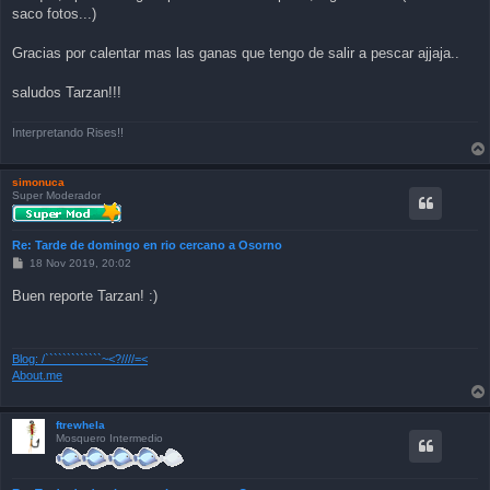
saco fotos...)
Gracias por calentar mas las ganas que tengo de salir a pescar ajjaja..
saludos Tarzan!!!
Interpretando Rises!!
simonuca
Super Moderador
Re: Tarde de domingo en rio cercano a Osorno
P
18 Nov 2019, 20:02
o
s
Buen reporte Tarzan! :)
t
Blog: /`````````````~<?////=<
About.me
ftrewhela
Mosquero Intermedio