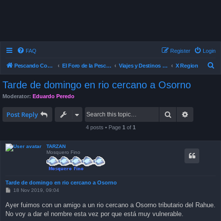
FAQ
Register
Login
S
Pescando Con Mosca
El Foro de la Pesca con Mosca en Chile
Viajes y Destinos de Pesca
X Region
e
Tarde de domingo en rio cercano a Osorno
a
Moderator:
Eduardo Peredo
r
Search
Advanced 
c
Post Reply
h
4 posts • Page
1
of
1
TARZAN
Mosquero Fino
Tarde de domingo en rio cercano a Osorno
P
18 Nov 2019, 09:04
o
s
Ayer fuimos con un amigo a un rio cercano a Osorno tributario del Rahue.
t
No voy a dar el nombre esta vez por que está muy vulnerable.