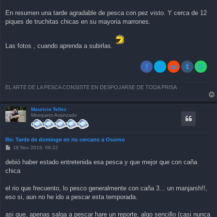
En resumen una tarde agradable de pesca con pez visto. Y cerca de 12
piques de truchitas chicas en su mayoria marrones.
Las fotos , cuando aprenda a subirlas.
EL ARTE DE LA PESCA CONSISTE EN DESPOJARSE DE TODA PRISA
Mauricio Tellez
Mosquero Avanzado
Re: Tarde de domingo en rio cercano a Osorno
P
18 Nov 2019, 09:22
o
s
debió haber estado entretenida esa pesca y que mejor que con caña
t
chica
el rio que frecuento, lo pesco generalmente con caña 3... un manjarsh!!,
eso si, aun no he ido a pescar esta temporada.
asi que, apenas salga a pescar hare un reporte, algo sencillo (casi nunca