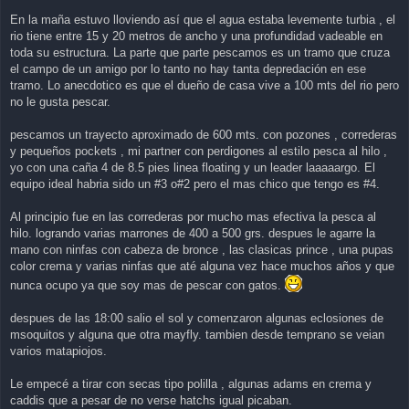
En la maña estuvo lloviendo así que el agua estaba levemente turbia , el
rio tiene entre 15 y 20 metros de ancho y una profundidad vadeable en
toda su estructura. La parte que parte pescamos es un tramo que cruza
el campo de un amigo por lo tanto no hay tanta depredación en ese
tramo. Lo anecdotico es que el dueño de casa vive a 100 mts del rio pero
no le gusta pescar.
pescamos un trayecto aproximado de 600 mts. con pozones , correderas
y pequeños pockets , mi partner con perdigones al estilo pesca al hilo ,
yo con una caña 4 de 8.5 pies linea floating y un leader laaaaargo. El
equipo ideal habria sido un #3 o#2 pero el mas chico que tengo es #4.
Al principio fue en las correderas por mucho mas efectiva la pesca al
hilo. logrando varias marrones de 400 a 500 grs. despues le agarre la
mano con ninfas con cabeza de bronce , las clasicas prince , una pupas
color crema y varias ninfas que até alguna vez hace muchos años y que
nunca ocupo ya que soy mas de pescar con gatos.
despues de las 18:00 salio el sol y comenzaron algunas eclosiones de
msoquitos y alguna que otra mayfly. tambien desde temprano se veian
varios matapiojos.
Le empecé a tirar con secas tipo polilla , algunas adams en crema y
caddis que a pesar de no verse hatchs igual picaban.