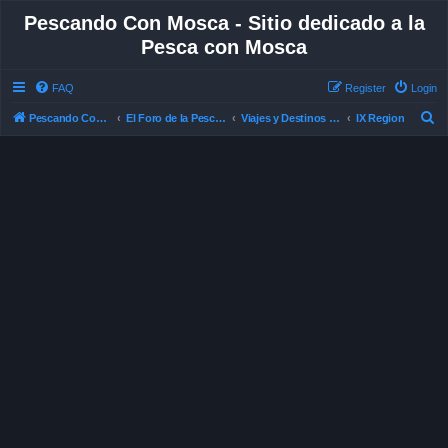
Pescando Con Mosca - Sitio dedicado a la
Pesca con Mosca
FAQ
Register
Login
S
Pescando Con Mosca
El Foro de la Pesca con Mosca en Chile
Viajes y Destinos de Pesca
IX Region
e
a
r
c
h