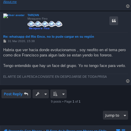
About.me
TARZAN
Mosquero Fino
Re: whatsapp del Rio Enco. no lo pude cargar en su región
P
31 Mar 2020, 15:38
o
s
Habria que ver hacia donde evolucionamos , soy neofito en el tema pero
t
como dice Francisco para algun lado se estan yendo los foreros.
Tengo entendido que hay un face del grupo. Yo no tengo face para verlo.
EL ARTE DE LA PESCA CONSISTE EN DESPOJARSE DE TODA PRISA
Post Reply
9 posts • Page
1
of
1
Jump to
Pescando Con Mosca
El Foro de la Pesca con Mosca en Chile