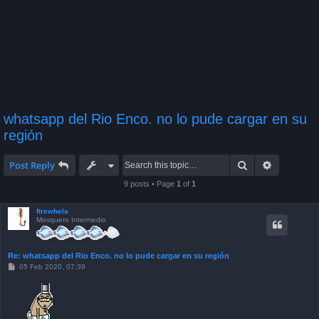
whatsapp del Rio Enco. no lo pude cargar en su
región
Search
Advanced 
Post Reply
9 posts • Page
1
of
1
ftrewhela
Mosquero Intermedio
Re: whatsapp del Rio Enco. no lo pude cargar en su región
P
05 Feb 2020, 07:39
o
s
t