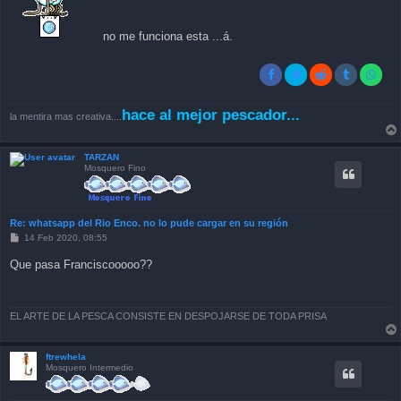
no me funciona esta ...á.
hace al mejor pescador...
la mentira mas creativa....
TARZAN
Mosquero Fino
Re: whatsapp del Rio Enco. no lo pude cargar en su región
P
14 Feb 2020, 08:55
o
s
Que pasa Franciscooooo??
t
EL ARTE DE LA PESCA CONSISTE EN DESPOJARSE DE TODA PRISA
ftrewhela
Mosquero Intermedio