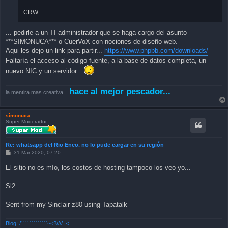
CRW
... pedirle a un TI administrador que se haga cargo del asunto
***SIMONUCA*** o CuerVoX con nociones de diseño web.
Aqui les dejo un link para partir...
https://www.phpbb.com/downloads/
Faltaría el acceso al código fuente, a la base de datos completa, un
nuevo NIC y un servidor...
hace al mejor pescador...
la mentira mas creativa....
simonuca
Super Moderador
Re: whatsapp del Rio Enco. no lo pude cargar en su región
P
31 Mar 2020, 07:20
o
s
El sitio no es mío, los costos de hosting tampoco los veo yo...
t
Sl2
Sent from my Sinclair z80 using Tapatalk
Blog: /`````````````~<?////=<