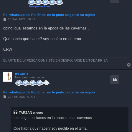
Re: whatsapp del Rio Enco. no lo pude cargar en su región
P
14 Feb 2020, 10:48
o
s
opino igual estamos en la epoca de las cavernas .
t
Que habria que hacer? soy neofito en el tema.
CRW
EL ARTE DE LA PESCA CONSISTE EN DESPOJARSE DE TODA PRISA
ftrewhela
Mosquero Intermedio
Re: whatsapp del Rio Enco. no lo pude cargar en su región
P
20 Feb 2020, 07:37
o
s
t
TARZAN wrote:
opino igual estamos en la epoca de las cavernas .
Que habria que hacer? soy neofito en el tema.