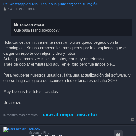
Re: whatsapp del Rio Enco. no lo pude cargar en su región
P
14 Feb 2020, 09:40
o
s
t
TARZAN wrote:
Que pasa Franciscooooo??
Hola Carlos, definitivamente nuestro foro se quedó pegado con la
tecnología... Se nos arrancan los mosqueros por lo complicado que es
cargar un reporte con algún video y fotos.
Antes, podíamos ver miles de fotos, era muy entretenido.
Traté de copiar el whatsapp aquí en el foro pero fue imposible...
Para recuperar nuestros usuarios, falta una actualización del software, y
que se haga amigable de acuerdo a los estándares del año 2020...
Muy buenas tus fotos...asados....
Un abrazo
hace al mejor pescador...
la mentira mas creativa....
TARZAN
Mosquero Fino