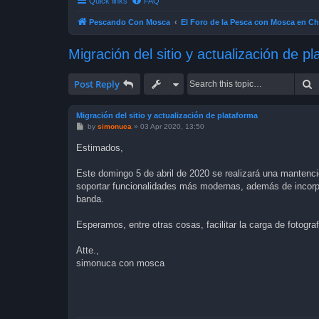
Quick links
FAQ
Pescando Con Mosca
El Foro de la Pesca con Mosca en Ch
Migración del sitio y actualización de p
S
Post Reply
Migración del sitio y actualización de plataforma
P
by
simonuca
»
03 Apr 2020, 13:50
o
s
Estimados,
t
Este domingo 5 de abril de 2020 se realizará una mantención
soportar funcionalidades más modernas, además de incorpor
banda.
Esperamos, entre otras cosas, facilitar la carga de fotogr
Atte.,
simonuca con mosca