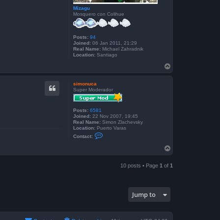
Mizagu
Mosquero con Colihue
Posts:
94
Joined:
06 Jan 2011, 21:29
Real Name:
Michael Zahradnik
Location:
Santiago
T
o
p
simonuca
Super Moderador
Posts:
6581
Joined:
22 Nov 2007, 19:45
Real Name:
Simon Zlachevsky
Location:
Puerto Varas
C
Contact:
o
n
T
t
o
a
p
c
10 posts • Page
1
of
1
t
s
i
m
o
Jump to
n
u
c
a