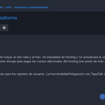
ile
Info
Anuncios y Administración
lataforma
earch
Advanced search
 mayor al sitio web y al foro. Se trasladará de hosting y se actualizará la ve
ar avisaje para pagar las costas adicionales del hosting (ver punto de más 
afías para los reportes de usuarios. La funcionalidad/integración con TapaTalk