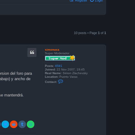
Register
Login
10 posts • Page
1
of
1
simonuca
Super Moderador
Posts:
6581
Joined:
22 Nov 2007, 19:45
rsion del foro para
Real Name:
Simon Zlachevsky
Location:
Puerto Varas
abajo) y ancho de
C
Contact:
o
n
t
a
 se mantendrá.
c
t
s
i
m
o
n
u
c
a