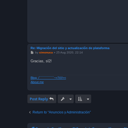
Re: Migración del sitio y actualización de plataforma
P
by
simonuca
»
25 Aug 2020, 22:14
o
s
Gracias, sl2!
t
Blog: /`````````````~<?////=<
About.me
Post Reply
Return to “Anuncios y Administración”