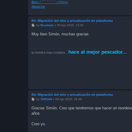
Blog: /`````````````~<?////=<
About.me
Re: Migración del sitio y actualización de plataforma
P
by
ftrewhela
»
05 Apr 2020, 15:52
o
s
Muy bien Simón, muchas gracias
t
hace al mejor pescador...
la mentira mas creativa....
Re: Migración del sitio y actualización de plataforma
P
by
TARZAN
»
06 Apr 2020, 16:48
o
s
Gracias Simón. Creo que tendremos que hacer un reordena
t
años.
Creo yo.