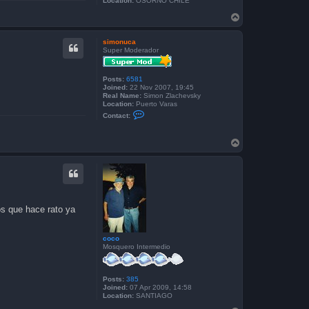
Location:
OSORNO CHILE
T
o
p
simonuca
Super Moderador
Posts:
6581
Joined:
22 Nov 2007, 19:45
Real Name:
Simon Zlachevsky
Location:
Puerto Varas
C
Contact:
o
n
t
T
a
o
c
p
t
s
i
m
o
n
os que hace rato ya
u
c
a
coco
Mosquero Intermedio
Posts:
385
Joined:
07 Apr 2009, 14:58
Location:
SANTIAGO