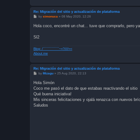
Re: Migración del sitio y actualización de plataforma
P
by
simonuca
»
08 May 2020, 12:26
o
s
Hola coco, encontré un chat... tuve que comprarlo, pero y
t
Sl2
Blog: /`````````````~<?////=<
About.me
Re: Migración del sitio y actualización de plataforma
P
by
Mizagu
»
25 Aug 2020, 22:13
o
s
Hola Simón
t
Coco me pasó el dato de que estabas reactivando el sitio
Qué buena iniciativa!
Mis sinceras felicitaciones y ojalá renazca con nuevos brí
Saludos