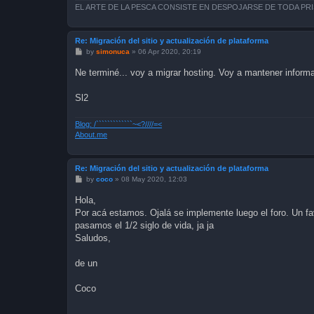
EL ARTE DE LA PESCA CONSISTE EN DESPOJARSE DE TODA PR
Re: Migración del sitio y actualización de plataforma
P
by
simonuca
»
06 Apr 2020, 20:19
o
s
Ne terminé... voy a migrar hosting. Voy a mantener inform
t
Sl2
Blog: /`````````````~<?////=<
About.me
Re: Migración del sitio y actualización de plataforma
P
by
coco
»
08 May 2020, 12:03
o
s
Hola,
t
Por acá estamos. Ojalá se implemente luego el foro. Un fav
pasamos el 1/2 siglo de vida, ja ja
Saludos,
de un
Coco