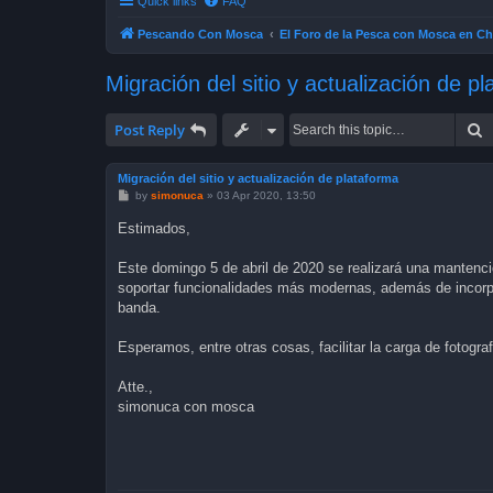
Quick links
FAQ
Pescando Con Mosca
El Foro de la Pesca con Mosca en Ch
Migración del sitio y actualización de p
S
Post Reply
Migración del sitio y actualización de plataforma
P
by
simonuca
»
03 Apr 2020, 13:50
o
s
Estimados,
t
Este domingo 5 de abril de 2020 se realizará una mantención
soportar funcionalidades más modernas, además de incorpor
banda.
Esperamos, entre otras cosas, facilitar la carga de fotogr
Atte.,
simonuca con mosca