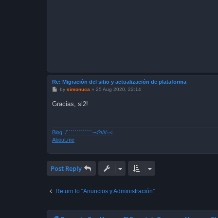
Re: Migración del sitio y actualización de plataforma
P
by
simonuca
»
25 Aug 2020, 22:14
o
s
Gracias, sl2!
t
Blog: /`````````````~<?////=<
About.me
Post Reply
Return to “Anuncios y Administración”