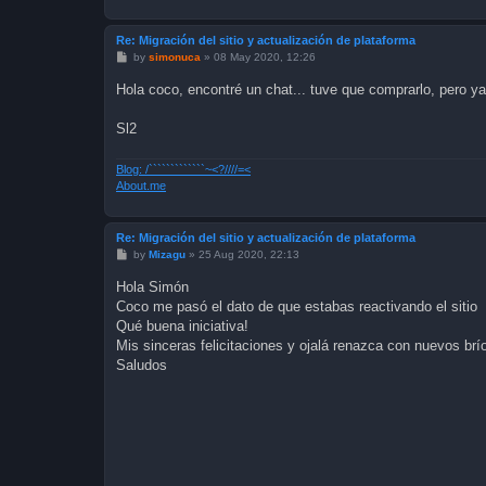
Re: Migración del sitio y actualización de plataforma
P
by
simonuca
»
08 May 2020, 12:26
o
s
Hola coco, encontré un chat... tuve que comprarlo, pero y
t
Sl2
Blog: /`````````````~<?////=<
About.me
Re: Migración del sitio y actualización de plataforma
P
by
Mizagu
»
25 Aug 2020, 22:13
o
s
Hola Simón
t
Coco me pasó el dato de que estabas reactivando el sitio
Qué buena iniciativa!
Mis sinceras felicitaciones y ojalá renazca con nuevos brí
Saludos