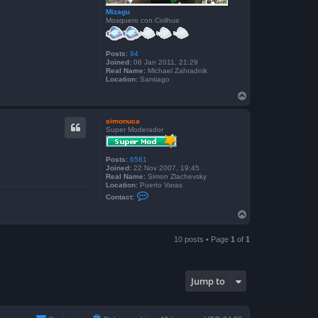
Mizagu
Mosquero con Colihue
Posts:
94
Joined:
06 Jan 2011, 21:29
Real Name:
Michael Zahradnik
Location:
Santiago
T
o
p
simonuca
Super Moderador
Posts:
6581
Joined:
22 Nov 2007, 19:45
Real Name:
Simon Zlachevsky
Location:
Puerto Varas
C
Contact:
o
n
T
t
o
a
p
c
10 posts • Page
1
of
1
t
s
i
m
o
Jump to
n
u
c
a