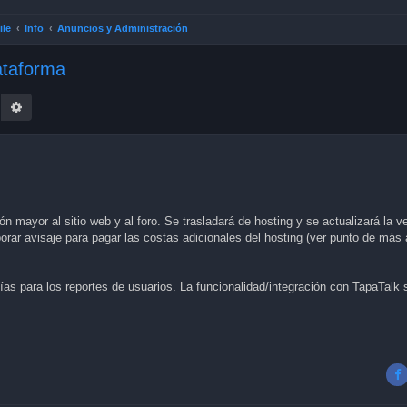
ile
Info
Anuncios y Administración
lataforma
earch
Advanced search
 mayor al sitio web y al foro. Se trasladará de hosting y se actualizará la ve
ar avisaje para pagar las costas adicionales del hosting (ver punto de más 
afías para los reportes de usuarios. La funcionalidad/integración con TapaTalk