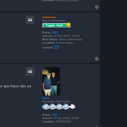
Location:
OSORNO CHILE
T
o
p
simonuca
Super Moderador
Posts:
6581
Joined:
22 Nov 2007, 19:45
Real Name:
Simon Zlachevsky
Location:
Puerto Varas
C
Contact:
o
n
t
T
a
o
c
p
t
s
i
m
o
n
os que hace rato ya
u
c
a
coco
Mosquero Intermedio
Posts:
385
Joined:
07 Apr 2009, 14:58
Location:
SANTIAGO