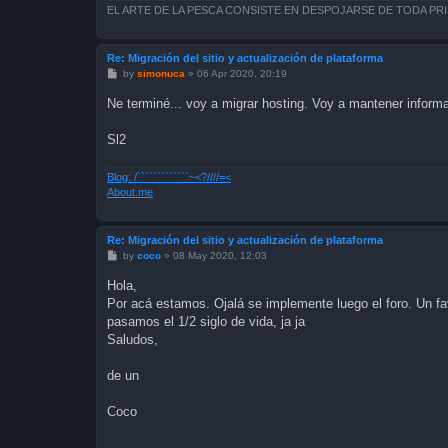
EL ARTE DE LA PESCA CONSISTE EN DESPOJARSE DE TODA PR
Re: Migración del sitio y actualización de plataforma
P
by
simonuca
»
06 Apr 2020, 20:19
o
s
Ne terminé... voy a migrar hosting. Voy a mantener inform
t
Sl2
Blog: /`````````````~<?////=<
About.me
Re: Migración del sitio y actualización de plataforma
P
by
coco
»
08 May 2020, 12:03
o
s
Hola,
t
Por acá estamos. Ojalá se implemente luego el foro. Un fav
pasamos el 1/2 siglo de vida, ja ja
Saludos,
de un
Coco