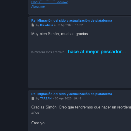
Blog: /`````````````~<?////=<
About.me
Re: Migración del sitio y actualización de plataforma
P
by
ftrewhela
»
05 Apr 2020, 15:52
o
s
Muy bien Simón, muchas gracias
t
hace al mejor pescador...
la mentira mas creativa....
Re: Migración del sitio y actualización de plataforma
P
by
TARZAN
»
06 Apr 2020, 16:48
o
s
Gracias Simón. Creo que tendremos que hacer un reordena
t
años.
Creo yo.