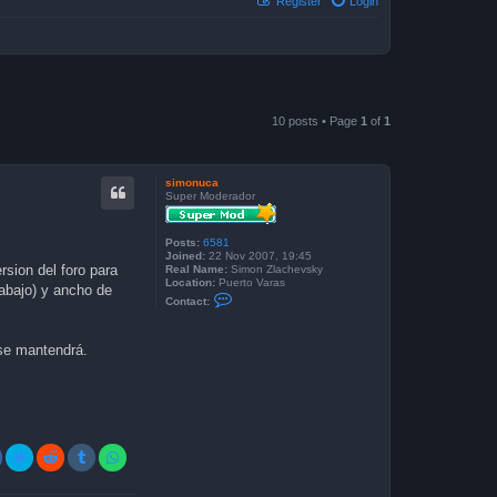
Register
Login
10 posts • Page
1
of
1
simonuca
Super Moderador
Posts:
6581
Joined:
22 Nov 2007, 19:45
rsion del foro para
Real Name:
Simon Zlachevsky
Location:
Puerto Varas
abajo) y ancho de
C
Contact:
o
n
t
a
 se mantendrá.
c
t
s
i
m
o
n
u
c
a