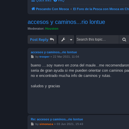
Quick links
FAQ
Pescando Con Mosca
El Foro de la Pesca con Mosca en Ch
accesos y caminos...rio lontue
Moderator:
Houston
S
Post Reply
accesos y caminos...rio lontue
P
by
trooper
»
22 Mar 2021, 11:04
o
s
bueno ....soy nuevo en zona del maule...me recomendaron e
t
seria de gran ayuda si me pueden orientar con caminos pa
no e encontrado mucha info de caminos y rutas.
saludos y gracias
Re: accesos y caminos...rio lontue
P
by
simonuca
»
03 Jun 2021, 15:43
o