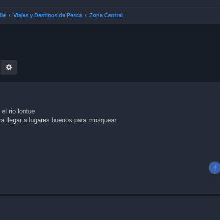
ile
Viajes y Destinos de Pesca
Zona Central
earch
Advanced search
l rio lontue
ra llegar a lugares buenos para mosquear.