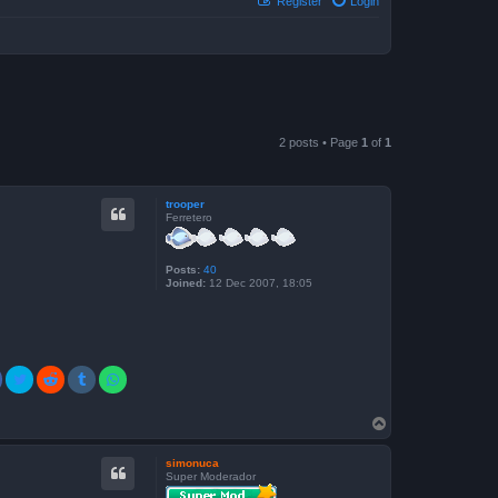
Register
Login
2 posts • Page
1
of
1
trooper
Ferretero
Posts:
40
Joined:
12 Dec 2007, 18:05
T
o
p
simonuca
Super Moderador